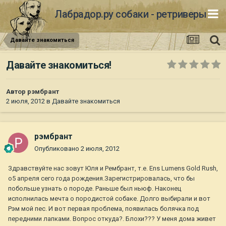
Лабрадор.ру собаки - ретриверы
Давайте знакомиться
Давайте знакомиться!
Автор
рэмбрант
2 июля, 2012
в
Давайте знакомиться
рэмбрант
Опубликовано
2 июля, 2012
Здравствуйте нас зовут Юля и Рембрант, т.е. Ens Lumens Gold Rush,
о5 апреля сего года рождения.Зарегистрировалась, что бы
побольше узнать о породе. Раньше был ньюф. Наконец
исполнилась мечта о породистой собаке. Долго выбирали и вот
Рэм мой пес. И вот первая проблема, появилась болячка под
передними лапками. Вопрос откуда?. Блохи??? У меня дома живет