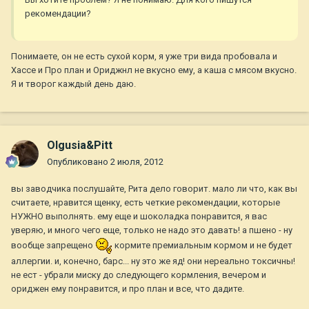
рекомендации?
Понимаете, он не есть сухой корм, я уже три вида пробовала и
Хассе и Про план и Ориджнл не вкусно ему, а каша с мясом вкусно.
Я и творог каждый день даю.
Olgusia&Pitt
Опубликовано
2 июля, 2012
вы заводчика послушайте, Рита дело говорит. мало ли что, как вы
считаете, нравится щенку, есть четкие рекомендации, которые
НУЖНО выполнять. ему еще и шоколадка понравится, я вас
уверяю, и много чего еще, только не надо это давать! а пшено - ну
вообще запрещено
кормите премиальным кормом и не будет
аллергии. и, конечно, барс... ну это же яд! они нереально токсичны!
не ест - убрали миску до следующего кормления, вечером и
ориджен ему понравится, и про план и все, что дадите.