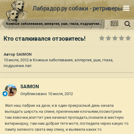
Лабрадор.ру собаки - ретриверы
Кожные заболевания, аллергия, уши, глаза, подушечки лап
Кто сталкивался отзовитесь!
Автор
SAIMON
10 июля, 2012
в
Кожные заболевания, аллергия, уши, глаза,
подушечки лап
SAIMON
Опубликовано
10 июля, 2012
Жил наш лабрик на даче, и в один прекрасный день начала
выпадать шерсть на спине, приличными клочьями,посмотрели
там язвочки,апеттит уже начинал пропадать,поехали в местную
ветеринарку, там нам добрая тетя мотя, погледела через какую то
лампу зеленого света ему спину, и выявила каких то