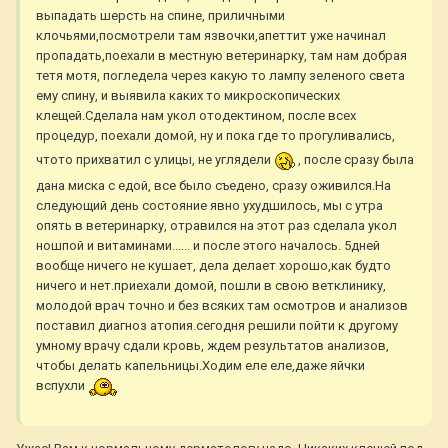
выпадать шерсть на спине, приличными
клочьями,посмотрели там язвочки,апеттит уже начинал
пропадать,поехали в местную ветеринарку, там нам добрая
тетя мотя, погледела через какую то лампу зеленого света
ему спину, и выявила каких то микроскопических
клещей.Сделала нам укол отодектином, после всех
процедур, поехали домой, ну и пока где то прогуливались,
чтото прихватил с улицы, не углядели
, после сразу была
дана миска с едой, все было съедено, сразу оживился.На
следующий день состояние явно ухудшилось, мы с утра
опять в ветеринарку, отравился на этот раз сделала укол
ношпой и витаминами...... и после этого началось. 5дней
вообще ничего не кушает, дела делает хорошо,как будто
ничего и нет.приехали домой, пошли в свою ветклинику,
молодой врач точно и без всяких там осмотров и анализов
поставил диагноз атопия.сегодня решили пойти к другому
умному врачу сдали кровь, ждем результатов анализов,
чтобы делать капельницы.Ходим еле еле,даже яйчки
вспухли