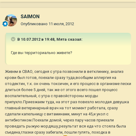
SAIMON
Опубликовано
11 июля, 2012
В 10.07.2012 в 19:48, Мята сказал:
Где вы территориально живете?
Живем в СВАО, сегодня с утра позвонили в ветклинику, анализ
крови был готов, поехали сразу туда,вообщем аллергия на
отодектин, т.к. он очень токсичен, и его процесс в организме пески
длиться более 5 дней, так же от этого всего пошел процесс
воспалительный, с утра с правойстороны морды
припухло.Приезжаем туда, на этот раз повезло молодая девушка
главный ветеринарный врач на тот момент работала, сразу
сделали капельницу с витаминами, минут на 45,и укол с
антибиотиком.Поехали домой, через пару часов приехали
проведать рыжую мордяшу,результат вся еда что стояла была
съедена,глазки сразу забегали, пошли гулять, походка в