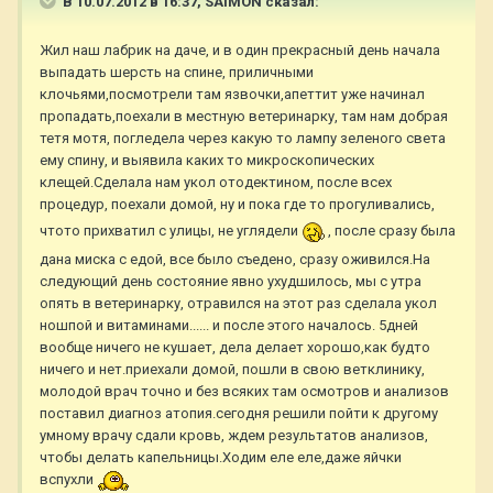
В 10.07.2012 в 16:37, SAIMON сказал:
Жил наш лабрик на даче, и в один прекрасный день начала
выпадать шерсть на спине, приличными
клочьями,посмотрели там язвочки,апеттит уже начинал
пропадать,поехали в местную ветеринарку, там нам добрая
тетя мотя, погледела через какую то лампу зеленого света
ему спину, и выявила каких то микроскопических
клещей.Сделала нам укол отодектином, после всех
процедур, поехали домой, ну и пока где то прогуливались,
чтото прихватил с улицы, не углядели
, после сразу была
дана миска с едой, все было съедено, сразу оживился.На
следующий день состояние явно ухудшилось, мы с утра
опять в ветеринарку, отравился на этот раз сделала укол
ношпой и витаминами...... и после этого началось. 5дней
вообще ничего не кушает, дела делает хорошо,как будто
ничего и нет.приехали домой, пошли в свою ветклинику,
молодой врач точно и без всяких там осмотров и анализов
поставил диагноз атопия.сегодня решили пойти к другому
умному врачу сдали кровь, ждем результатов анализов,
чтобы делать капельницы.Ходим еле еле,даже яйчки
вспухли