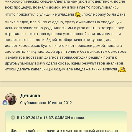
микроскопических клещей.Сделала нам укол отодектином, после
всех процедур, поехали домой, ну и пока где то прогуливались,
чтото прихватил с улицы, не углядели
, после сразу была дана
миска с едой, все было съедено, сразу оживился.На следующий
день состояние явно ухудшилось, мы с утра опять в ветеринарку,
отравился на этот раз сделала укол ношпой и витаминами...... и
после этого началось. 5дней вообще ничего не кушает, дела
делает хорошо,как будто ничего и нет.приехали домой, пошли в
свою ветклинику, молодой врач точно и без всяких там осмотров
и анализов поставил диагноз атопия.сегодня решили пойти к
другому умному врачу сдали кровь, ждем результатов анализов,
чтобы делать капельницы.Ходим еле еле,даже яйчки вспухли
Дениска
Опубликовано
10 июля, 2012
В 10.07.2012 в 16:37, SAIMON сказал:
Жил наш лабрик на даче, и в один прекрасный день начала