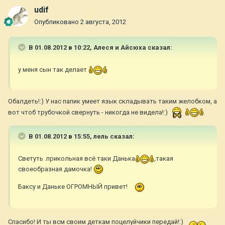
udif
Опубликовано
2 августа, 2012
В 01.08.2012 в 10:22, Алеся и Айсюха сказал:
у меня сын так делает
Обалдеть!:) У нас папик умеет язык складывать таким желобком, а
вот чтоб трубочкой свернуть - никогда не видела!:)
В 01.08.2012 в 15:55, лель сказал:
Светуть .прикольная всё таки Данька
,такая
своеобразная дамочка!
Баксу и Даньке ОГРОМНЫЙ привет!
Спасибо! И ты всм своим деткам поцелуйчики передай!:)