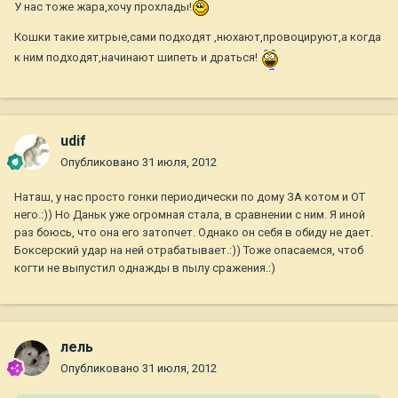
У нас тоже жара,хочу прохлады!
Кошки такие хитрые,сами подходят ,нюхают,провоцируют,а когда
к ним подходят,начинают шипеть и драться!
udif
Опубликовано
31 июля, 2012
Наташ, у нас просто гонки периодически по дому ЗА котом и ОТ
него.:)) Но Даньк уже огромная стала, в сравнении с ним. Я иной
раз боюсь, что она его затопчет. Однако он себя в обиду не дает.
Боксерский удар на ней отрабатывает.:)) Тоже опасаемся, чтоб
когти не выпустил однажды в пылу сражения.:)
лель
Опубликовано
31 июля, 2012