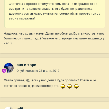
Светочка,я просто к тому что если папа не лабрадор,то не
смотри ни на какие стандарты.это будет неправильно.а
девчонка самая красотулька,нет сомнений!ты просто так за
вес не переживай
Надеюсь, что хозяин мамы Дапни не обманул. Братья-сестры у нее
были песок и шоколад.:) Главное, что, вроде. смышленая девица у
нас.:)
аня и тори
Опубликовано
28 июля, 2012
Света привет)))))))Как у вас дела? Куда пропали? Хотим еще
фоточек ваших с Даней посмотреть
udif