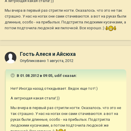
А хитрющая какая стала!:))
Мы вчера в первый раз стригли ногти. Оказалось. что это не так
страшно. У нас на ногах они сами стачиваются. а вот на руках были
длинные, особо - на прибылых. Подстригла людскими кусачками, а
потом подточила людской же пилочкой. Все хорошо.:)
Гость Алеся и Айсюха
Опубликовано
1 августа, 2012
В 01.08.2012 в 09:05, udif сказал:
Нет! Иногда назад откидывает. Видок еще тот!:)
А хитрющая какая стала!:))
Мы вчера в первый раз стригли ногти. Оказалось. что это не
так страшно. У нас на ногах они сами стачиваются. а вот на
руках были длинные, особо - на прибылых. Подстригла
людскими кусачками, а потом подточила людской же