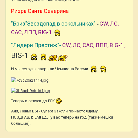
Риэра Санта Северина
"Бриз"Звездопад в сокольниках"-
CW, ЛС,
-
САС, ЛПП, BIG-1
"Лидери Престиж"-
CW, ЛС, САС, ЛПП, BIG-1 ,
BIS-1
И мы сегодня закрыли Чемпиона России
Теперь в отпуск до РРК
Аня, Лены! ВЫ - Супер! Зажгли по-настоящему!
ПОЗДРАВЛЯЕМ! Еды у вас теперь на год (такие мешки
большие).