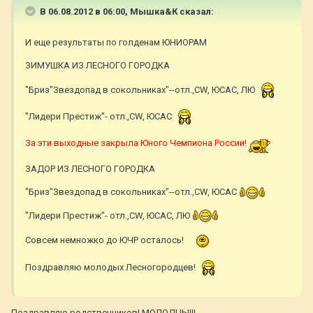
В 06.08.2012 в 06:00, Мышка&К сказал:
И еще результаты по голденам ЮНИОРАМ
ЗИМУШКА ИЗ ЛЕСНОГО ГОРОДКА
"Бриз"Звездопад в сокольниках"--отл.,CW, ЮСАС, ЛЮ
"Лидери Престиж"- отл.,CW, ЮСАС
За эти выходные закрыла Юного Чемпиона России!
ЗАДОР ИЗ ЛЕСНОГО ГОРОДКА
"Бриз"Звездопад в сокольниках"--отл.,CW, ЮСАС
"Лидери Престиж"- отл.,CW, ЮСАС, ЛЮ
Совсем немножко до ЮЧР осталось!
Поздравляю молодых Лесногородцев!
Поздравляю родственников! МОЛОДЦЫ!!!