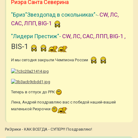
Риэра Санта Северина
"Бриз"Звездопад в сокольниках"-
CW, ЛС,
-
САС, ЛПП, BIG-1
"Лидери Престиж"-
CW, ЛС, САС, ЛПП, BIG-1 ,
BIS-1
И мы сегодня закрыли Чемпиона России
Теперь в отпуск до РРК
Лена, Андрей поздравляю вас с победой нашей-вашей
маленькой Риэрочки
РиЭрики - КАК ВСЕГДА - СУПЕР!!! Поздравляю!