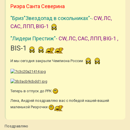
Риэра Санта Северина
"Бриз"Звездопад в сокольниках"-
CW, ЛС,
-
САС, ЛПП, BIG-1
"Лидери Престиж"-
CW, ЛС, САС, ЛПП, BIG-1 ,
BIS-1
И мы сегодня закрыли Чемпиона России
Теперь в отпуск до РРК
Лена, Андрей поздравляю вас с победой нашей-вашей
маленькой Риэрочки
Поздравляю