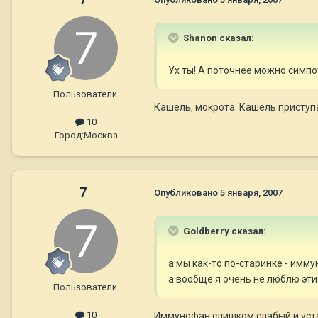
Shanon сказал:
Ух ты! А поточнее можно симпо
Пользователи.
Кашель, мокрота. Кашель приступ
10
Город:
Москва
7
Опубликовано
5 января, 2007
Goldberry сказал:
а мы как-то по-старинке - имму
а вообще я очень не люблю эти
Пользователи.
10
Иммунофан слишком слабый и уста