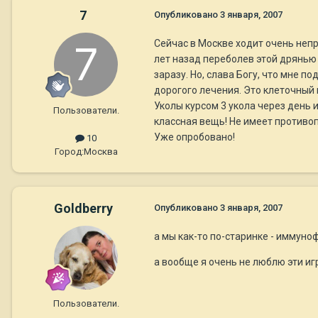
7
Опубликовано
3 января, 2007
Сейчас в Москве ходит очень непр
лет назад переболев этой дрянью 
заразу. Но, слава Богу, что мне п
дорогого лечения. Это клеточный 
Уколы курсом 3 укола через день и
Пользователи.
классная вещь! Не имеет противоп
Уже опробовано!
10
Город:
Москва
Goldberry
Опубликовано
3 января, 2007
а мы как-то по-старинке - иммуноф
а вообще я очень не люблю эти иг
Пользователи.