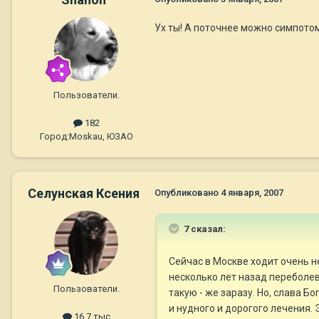
Ух ты! А поточнее можно симпотом
Пользователи.
182
Город:
Moskau, ЮЗАО
Селунская Ксения
Опубликовано
4 января, 2007
7 сказал:
Сейчас в Москве ходит очень н
несколько лет назад переболев
Пользователи.
такую - же заразу. Но, слава Б
и нудного и дорогого лечения.
16,7 тыс