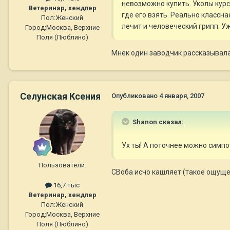
невозможно купить. Уколы курс
Ветеринар, хендлер
где его взять. Реально классн
Пол:
Женский
лечит и человеческий грипп. У
Город:
Москва, Верхние
Поля (Люблино)
Мнек один заводчик рассказывала п
Селунская Ксения
Опубликовано
4 января, 2007
Shanon сказал:
Ух ты! А поточнее можно симпо
Пользователи.
СВоба исчо кашляет (такое ощущен
16,7 тыс
Ветеринар, хендлер
Пол:
Женский
Город:
Москва, Верхние
Поля (Люблино)