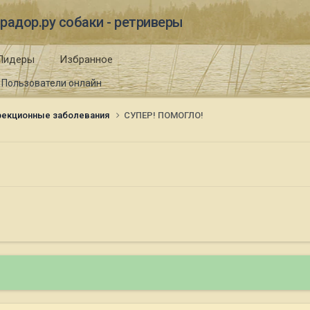
радор.ру собаки - ретриверы
Лидеры
Избранное
Пользователи онлайн
екционные заболевания
СУПЕР! ПОМОГЛО!