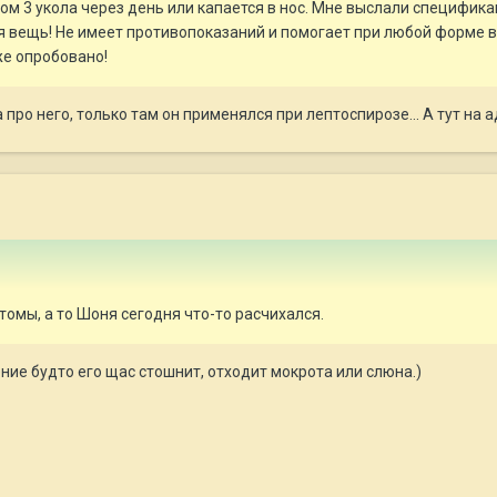
ом 3 укола через день или капается в нос. Мне выслали спецификац
ая вещь! Не имеет противопоказаний и помогает при любой форме 
же опробовано!
ро него, только там он применялся при лептоспирозе... А тут на аде
томы, а то Шоня сегодня что-то расчихался.
ие будто его щас стошнит, отходит мокрота или слюна.)