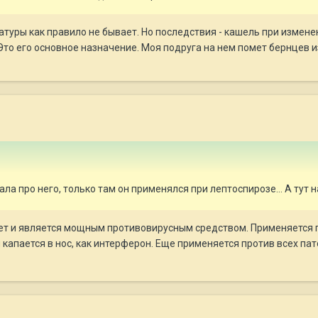
атуры как правило не бывает. Но последствия - кашель при измен
то его основное назначение. Моя подруга на нем помет бернцев и
а про него, только там он применялся при лептоспирозе... А тут на 
т и является мощным противовирусным средством. Применяется пр
н капается в нос, как интерферон. Еще применяется против всех п