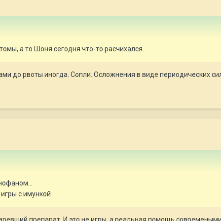
томы, а то Шоня сегодня что-то расчихался.
ами до рвоты иногда. Сопли. Осложнения в виде периодических си
нофаном...
 игры с имункой
ревший препарат. И это не игры, а реальная помощь современыми 