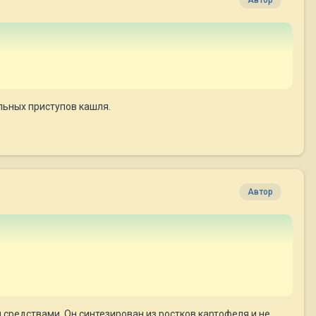
льных приступов кашля.
Автор
средствами. Он синтезирован из ростков картофеля и не