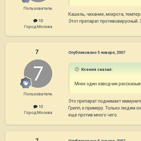
Пользователи.
Кашель, чихание, мокрота, темпер
10
Этот препарат противовирусный. Э
Город:
Москва
7
Опубликовано
5 января, 2007
Ксения сказал:
Мнек один заводчик рассказывал
Пользователи.
Это препарат поднимает иммуните
10
Грипп, к примеру. Только людям о
Город:
Москва
еще против много чего.
7
Опубликовано
5 января, 2007