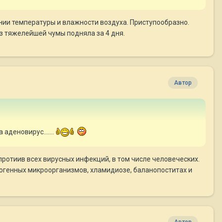
ении температуры и влажности воздуха. Приступообразно.
з тяжелейшей чумы подняла за 4 дня.
Автор
аденовирус.......
отиив всех вирусных инфекций, в том числе человеческих.
атогенных микроорганизмов, хламидиозе, баланопоститах и
Автор