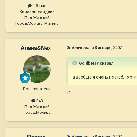
1,8 тыс
Кинолог, хендлер
Пол:
Женский
Город:
Москва, Митино
Алена&Nex
Опубликовано
3 января, 2007
Goldberry сказал:
а вообще я очень не люблю эти
Пользователи.
+1
343
Пол:
Женский
Город:
Москва
Shanon
Опубликовано
3 января, 2007