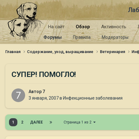
Лаб
На сайт
Обзор
Активность
Форумы
Правила
Модераторы
Главная
Содержание, уход, выращивание
Ветеринария
Инф
СУПЕР! ПОМОГЛО!
Автор
7
3 января, 2007
в
Инфекционные заболевания
1
2
ДАЛЕЕ
Страница 1 из 2