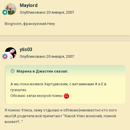
Maylord
Опубликовано
20 января, 2007
Biogroom, франзузский Hery
ylis03
Опубликовано
20 января, 2007
Марина и Джастин сказал:
А мы пока моемся Хартцевским, с витаминами А и Е в
гранулах.
Обожаю запах мокрой псины
Я помою Улиса, сижу отдыхаю и обтекаю(неизвестно кто кого
мыл)А родители всё причитают ''Какой Улис вонючий, псиной
воняет!!...''