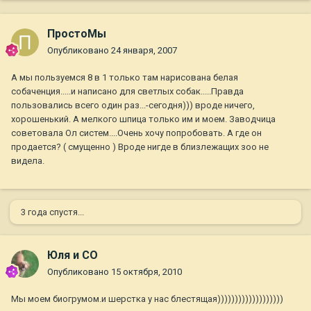
ПростоМы
Опубликовано
24 января, 2007
А мы пользуемся 8 в 1 только там нарисована белая
собаченция.....и написано для светлых собак.....Правда
пользовались всего один раз...-сегодня))) вроде ничего,
хорошенький. А мелкого шпица только им и моем. Заводчица
советовала Ол систем....Очень хочу попробовать. А где он
продается? ( смущенно ) Вроде нигде в близлежащих зоо не
видела.
3 года спустя...
Юля и СО
Опубликовано
15 октября, 2010
Мы моем биогрумом.и шерстка у нас блестящая)))))))))))))))))))