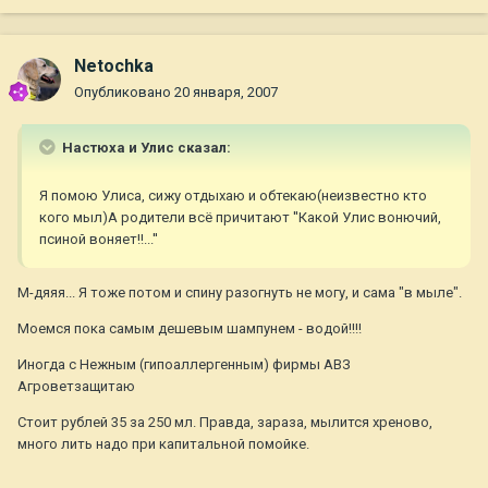
Netochka
Опубликовано
20 января, 2007
Настюха и Улис сказал:
Я помою Улиса, сижу отдыхаю и обтекаю(неизвестно кто
кого мыл)А родители всё причитают ''Какой Улис вонючий,
псиной воняет!!...''
М-дяяя... Я тоже потом и спину разогнуть не могу, и сама "в мыле".
Моемся пока самым дешевым шампунем - водой!!!!
Иногда с Нежным (гипоаллергенным) фирмы АВЗ
Агроветзащитаю
Стоит рублей 35 за 250 мл. Правда, зараза, мылится хреново,
много лить надо при капитальной помойке.