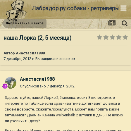
Лабрадор.ру собаки - ретриверы
Выращивание щенков
наша Лорка (2, 5 месяца)
Автор
Анастасия1988
7 декабря, 2012
в
Выращивание щенков
Анастасия1988
Опубликовано
7 декабря, 2012
Здравствуйте, нашей Лорке 2,5 месяца. весит 8 килограмм. в
интернете по таблице если сравнивать-не дотягивает до веса в
своем возрасте. Скажите,пожалуйста, может нам попить какие
витаминки? Даем ей Канина welpenkalk 2 штучки в день. Не нужно
ли увеличить дозу?
Вот ее фотки. И еще, наверное, по фото таким судить сложно, но