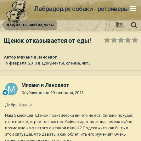
Лабрадор.ру собаки - ретриверы
Документы, клейма, чипы
Щенок отказывается от еды!
Автор
Михаил и Ланселот
19 февраля, 2013
в
Документы, клейма, чипы
Михаил и Ланселот
Опубликовано
19 февраля, 2013
Добрый день!
Нам 5 месяцев. Щенок практически ничего не ест. Сильно похудел,
стал вялым, играет не охотно. Сейчас идет активная смена зубов,
возможно из-за этого он такой вялый? Подскажите как быть в
этой ситуации, что давать и как облегчить его мучения? Очень
сильно переживаем из-за аппетита.