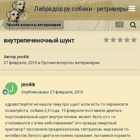
Лабрадор.ру собаки - ретриверы
Прочие вопросы ветеринарии
внутрипеченочный шунт
Автор
jen4ik
27 февраля, 2013
в
Прочие вопросы ветеринарии
jen4ik
Опубликовано
27 февраля, 2013
здравствуйте! не нашла тему про шунт если есть то перенесите
пожалуйста. собаки 2,5 года. 15 февраля поставили диагноз-
портокавальный шунт внутри печени. может быть кто то
сталкивался с этим заболеванием? это правда смертный
приговор? пролечили преднизалоном, гептралом. еще какой то
антибиотик белого цвета-не помню названия. пытаемся кормить