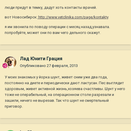
люди придут в темку, дадут хоть контакты врачей.
вот Новосибирск:
http://www.vetclinika.com/page/kontakty
я им звонила по поводу операции с месяц назад,узнавала.
попробуйте, может они по вам чего дельного скажут.
Лад Юнити Грация
Опубликовано
27 февраля, 2013
У моих знакомых у йорка шунт, живет сним уже два года,
постоянно на диете и периодически дают лактусан. Пес выглядит
здоровым, живет активной жизнь,хозяева счастливы. Шунт у него
тоже не операбильный, на операционном столе разрезали и
зашили, ничего не вырезав. Так что шунт не смертельный
приговор.