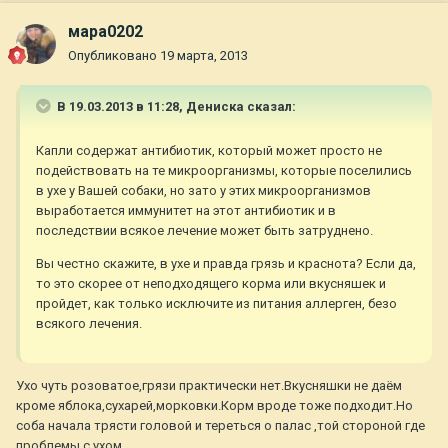
мара0202
Опубликовано
19 марта, 2013
В 19.03.2013 в 11:28, Дениска сказал:
Капли содержат антибиотик, который может просто не
подействовать на те микроорганизмы, которые поселились
в ухе у Вашей собаки, но зато у этих микроорганизмов
выработается иммунитет на этот антибиотик и в
последствии всякое лечение может быть затруднено.
Вы честно скажите, в ухе и правда грязь и краснота? Если да,
то это скорее от неподходящего корма или вкусняшек и
пройдет, как только исключите из питания аллерген, безо
всякого лечения.
Ухо чуть розоватое,грязи практически нет.Вкусняшки не даём
кроме яблока,сухарей,морковки.Корм вроде тоже подходит.Но
соба начала трясти головой и тереться о палас ,той стороной где
проблемы с ухом.