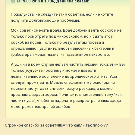
В 19.03.2013 в 10:36, Дениска сказал:
Пожалуйста, не следуйте этим советам, если не хотите
получить долгоиграющие проблемы.
Мой совет - сменить врача. Врач должен взять соскоб и не
только посмотреть под микроскопом, но и сдать этот
соскоб на посев. Только по результатам посева и
определению чувствительности высеянных бактерий и
грибов врач может назначит правильное лекарство.
А уши ни в коем случае нельзя чистить механически, этим Вы
только усугубите проблему и можете довести
незначительное воспаление до хронического отита. Уши
следует промывать. Можно специальным лосьоном, но
лосьоны могут дать аллергическую реакцию, а можно
простым физраствором. Почитайте внимательно тему "как
чистить уши", чтобы не наделать распространенных среди
малограмотных врачей ошибок.
Огромное спасибо за совет!!!!!!!А что капли так плохи??