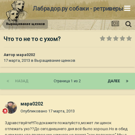
Лабрадор.ру собаки - ретриверы
Выращивание щенков
Что то не то с ухом?
Автор
мара0202
17 марта, 2013
в
Выращивание щенков
НАЗАД
Страница 1 из 2
ДАЛЕЕ
мара0202
Опубликовано
17 марта, 2013
Здравствуйте!!!Подскажите пожалуйсто,может ли щенок
отлежать ухо??До сегоднешнего дня всё было хорошо.Но в обед
я увидела что правое ухо немного не лежит "как положено".Мы с