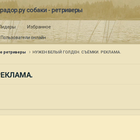
радор.ру собаки - ретриверы
Лидеры
Избранное
Пользователи онлайн
ые ретриверы
НУЖЕН БЕЛЫЙ ГОЛДЕН. СЪЁМКИ. РЕКЛАМА.
РЕКЛАМА.