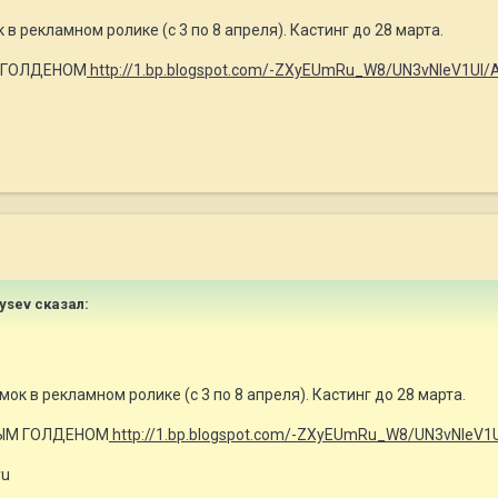
 рекламном ролике (с 3 по 8 апреля). Кастинг до 28 марта.
М ГОЛДЕНОМ
http://1.bp.blogspot.com/-ZXyEUmRu_W8/UN3vNIeV1UI
tysev сказал:
к в рекламном ролике (с 3 по 8 апреля). Кастинг до 28 марта.
ЕЛЫМ ГОЛДЕНОМ
http://1.bp.blogspot.com/-ZXyEUmRu_W8/UN3vNIeV
ru