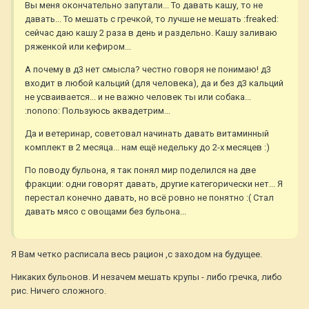
Вы меня окончательно запутали... То давать кашу, то не
давать... То мешать с гречкой, то лучше не мешать :freaked:
сейчас даю кашу 2 раза в день и раздельно. Кашу заливаю
ряженкой или кефиром...
А почему в д3 нет смысла? честно говоря не понимаю! д3
входит в любой кальций (для человека), да и без д3 кальций
не усваивается... и не важно человек ты или собака...
:nonono: Пользуюсь аквадетрим...
Да и ветеринар, советовал начинать давать витаминный
комплект в 2 месяца... нам ещё недельку до 2-х месяцев :)
По поводу бульона, я так понял мир поделился на две
фракции: одни говорят давать, другие категорически нет... Я
перестал конечно давать, но всё ровно не понятно :( Стал
давать мясо с овощами без бульона...
Я Вам четко расписала весь рацион ,с заходом на будущее.
Никаких бульонов. И незачем мешать крупы - либо гречка, либо
рис. Ничего сложного.