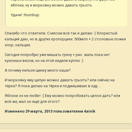
яблоки, ну и морковку можно давать грызть.
Удачи! :thumbup:
Спасибо что ответили. С мясом всё так и делаю :) Хлористый
кальций даю, но в других пропорциях: 500млл + 2 столовые ложки
хлор. кальция.
Сегодня попробую уже мешать гречу + рис. жаль пока нет
кухонных весов, но на этой недели куплю :)
А почему нельзя щенку много каши?
И морковку ему целую можно давать грызть? или сейчас на
тёрке? Я пока делаю на тёрке и подмешиваю в еду...
Яблоки он не любит :( Ему можно попробовать целое дать? или
всё же, мал он ещё для этого?
Изменено
29 марта, 2013
пользователем 4ainik