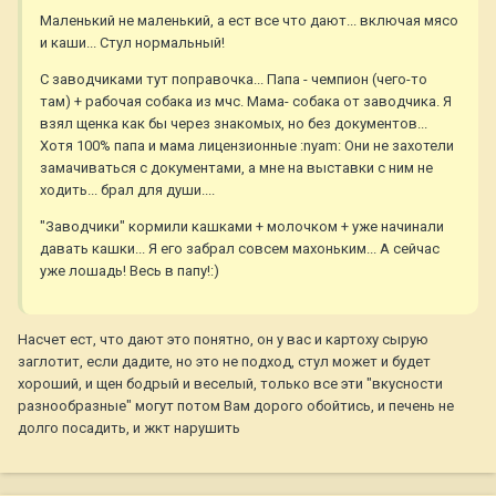
Маленький не маленький, а ест все что дают... включая мясо
и каши... Стул нормальный!
С заводчиками тут поправочка... Папа - чемпион (чего-то
там) + рабочая собака из мчс. Мама- собака от заводчика. Я
взял щенка как бы через знакомых, но без документов...
Хотя 100% папа и мама лицензионные :nyam: Они не захотели
замачиваться с документами, а мне на выставки с ним не
ходить... брал для души....
"Заводчики" кормили кашками + молочком + уже начинали
давать кашки... Я его забрал совсем махоньким... А сейчас
уже лошадь! Весь в папу!:)
Насчет ест, что дают это понятно, он у вас и картоху сырую
заглотит, если дадите, но это не подход, стул может и будет
хороший, и щен бодрый и веселый, только все эти "вкусности
разнообразные" могут потом Вам дорого обойтись, и печень не
долго посадить, и жкт нарушить