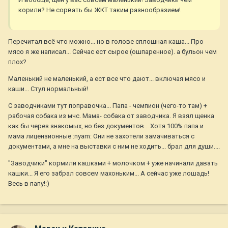
корили? Не сорвать бы ЖКТ таким разнообразием!
Перечитал всё что можно... но в голове сплошная каша... Про
мясо я же написал... Сейчас ест сырое (ошпаренное). а бульон чем
плох?
Маленький не маленький, а ест все что дают... включая мясо и
каши... Стул нормальный!
С заводчиками тут поправочка... Папа - чемпион (чего-то там) +
рабочая собака из мчс. Мама- собака от заводчика. Я взял щенка
как бы через знакомых, но без документов... Хотя 100% папа и
мама лицензионные :nyam: Они не захотели замачиваться с
документами, а мне на выставки с ним не ходить... брал для души....
"Заводчики" кормили кашками + молочком + уже начинали давать
кашки... Я его забрал совсем махоньким... А сейчас уже лошадь!
Весь в папу!:)