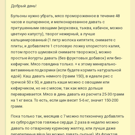
Добрый день!
Бульоны нужно убрать, мясо промороженное в течение 48
часов и ошпаренное, и мелконарезанное давать с
притушенными овощами (морковка, тыква, кабачок, можно
цветную капусту), творог нежирный, а лучше
кальцинированный (1 литр молока кипятите, снимаете с
плиты, и добавляете 1 столовую ложку хлористого калия,
потом просто шумовкой снимаете творожок), можно
простые йогурты давать (без фруктовых добавок) или био-
кефирчик. Мясо говядина только. + к этому минерально-
витаминные подкормки (если будете кормить натуральной
едой). Каш давать немного (грамм 150), в идеале рис с
гречкой 50 х 50, и давать каши можно с овощами или
кефирчиком, но не с мясом, так как мясо дольше
переваривается. Мясо в день давать из расчета 25-30 грамм
на 1 кг веса. То есть, если щен весит 5-6 кг, значит 150-200
грамм.
Пока только так, месяцев с 7 можно потихонечку добавлять
из субпродуктов говяжье сердце. 2 раза в неделю можно
давать по отварному куриному желтку, или лучше даже
перепелиные яйца (их можно давать сырые). Из фруктов