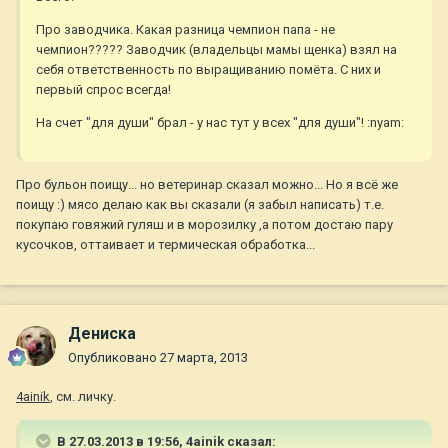
Про заводчика. Какая разница чемпион папа - не
чемпион????? Заводчик (владельцы мамы щенка) взял на
себя ответственность по выращиванию помёта. С них и
первый спрос всегда!
На счет "для души" брал - у нас тут у всех "для души"! :nyam:
Про бульон поищу... но ветеринар сказал можно... Но я всё же
поищу :) мясо делаю как вы сказали (я забыл написать) т.е.
покупаю говяжий гуляш и в морозилку ,а потом достаю пару
кусочков, оттаивает и термическая обработка...
Дениска
Опубликовано
27 марта, 2013
4ainik
, см. личку.
В 27.03.2013 в 19:56, 4ainik сказал: