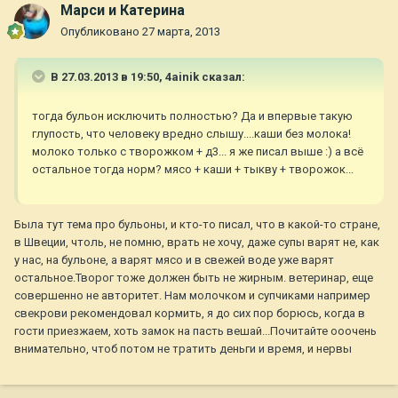
Марси и Катерина
Опубликовано
27 марта, 2013
В 27.03.2013 в 19:50, 4ainik сказал:
тогда бульон исключить полностью? Да и впервые такую
глупость, что человеку вредно слышу....каши без молока!
молоко только с творожком + д3... я же писал выше :) а всё
остальное тогда норм? мясо + каши + тыкву + творожок...
Была тут тема про бульоны, и кто-то писал, что в какой-то стране,
в Швеции, чтоль, не помню, врать не хочу, даже супы варят не, как
у нас, на бульоне, а варят мясо и в свежей воде уже варят
остальное.Творог тоже должен быть не жирным. ветеринар, еще
совершенно не авторитет. Нам молочком и супчиками например
свекрови рекомендовал кормить, я до сих пор борюсь, когда в
гости приезжаем, хоть замок на пасть вешай...Почитайте ооочень
внимательно, чтоб потом не тратить деньги и время, и нервы