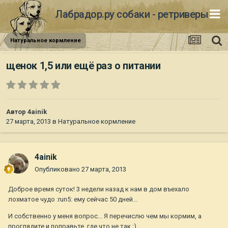
Лабрадор.ру собаки - ретриверы
Натуральное кормление
щенок 1,5 или ещё раз о питании
Автор
4ainik
27 марта, 2013
в
Натуральное кормление
4ainik
Опубликовано
27 марта, 2013
Доброе время суток! 3 недели назад к нам в дом въехало
лохматое чудо :run5: ему сейчас 50 дней...
И собственно у меня вопрос... Я перечислю чем мы кормим, а
проглядите и поправьте, где что не так :)