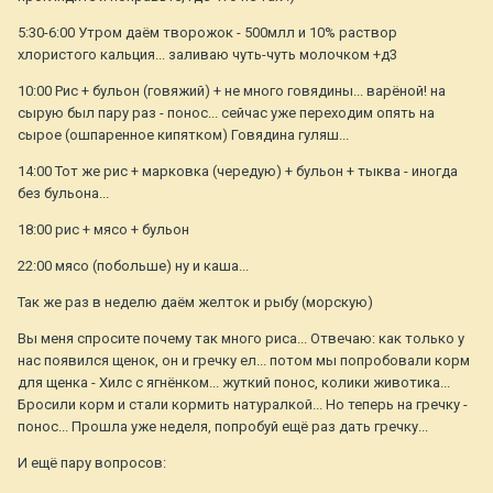
5:30-6:00 Утром даём творожок - 500млл и 10% раствор
хлористого кальция... заливаю чуть-чуть молочком +д3
10:00 Рис + бульон (говяжий) + не много говядины... варёной! на
сырую был пару раз - понос... сейчас уже переходим опять на
сырое (ошпаренное кипятком) Говядина гуляш...
14:00 Тот же рис + марковка (чередую) + бульон + тыква - иногда
без бульона...
18:00 рис + мясо + бульон
22:00 мясо (побольше) ну и каша...
Так же раз в неделю даём желток и рыбу (морскую)
Вы меня спросите почему так много риса... Отвечаю: как только у
нас появился щенок, он и гречку ел... потом мы попробовали корм
для щенка - Хилс с ягнёнком... жуткий понос, колики животика...
Бросили корм и стали кормить натуралкой... Но теперь на гречку -
понос... Прошла уже неделя, попробуй ещё раз дать гречку...
И ещё пару вопросов: