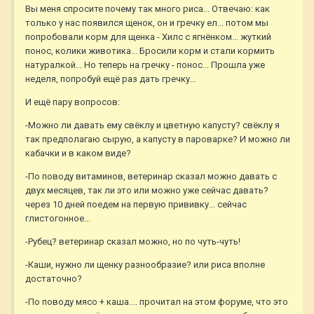
Вы меня спросите почему так много риса... Отвечаю: как
только у нас появился щенок, он и гречку ел... потом мы
попробовали корм для щенка - Хилс с ягнёнком... жуткий
понос, колики животика... Бросили корм и стали кормить
натуралкой... Но теперь на гречку - понос... Прошла уже
неделя, попробуй ещё раз дать гречку...
И ещё пару вопросов:
-Можно ли давать ему свёклу и цветную капусту? свёклу я
так предполагаю сырую, а капусту в пароварке? И можно ли
кабачки и в каком виде?
-По поводу витаминов, ветеринар сказал можно давать с
двух месяцев, так ли это или можно уже сейчас давать?
через 10 дней поедем на первую прививку... сейчас
глистогонное...
-Рубец? ветеринар сказал можно, но по чуть-чуть!
-Каши, нужно ли щенку разнообразие? или риса вполне
достаточно?
-По поводу мясо + каша.... прочитал на этом форуме, что это