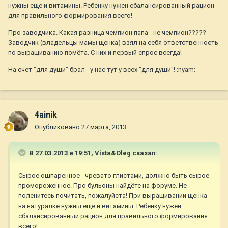
нужны еще и витамины. Ребенку нужен сбалансированный рацион
для правильного формирования всего!
Про заводчика. Какая разница чемпион папа - не чемпион?????
Заводчик (владельцы мамы щенка) взял на себя ответственность
по выращиванию помёта. С них и первый спрос всегда!
На счет "для души" брал - у нас тут у всех "для души"! :nyam:
4ainik
Опубликовано
27 марта, 2013
В 27.03.2013 в 19:51, Vista&Oleg сказал:
Сырое ошпаренное - чревато глистами, должно быть сырое
промороженное. Про бульоны найдёте на форуме. Не
поленитесь почитать, пожалуйста! При выращивании щенка
на натуралке нужны еще и витамины. Ребенку нужен
сбалансированный рацион для правильного формирования
всего!