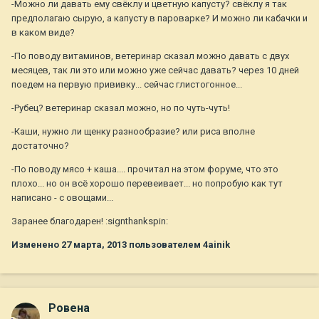
-Можно ли давать ему свёклу и цветную капусту? свёклу я так
предполагаю сырую, а капусту в пароварке? И можно ли кабачки и
в каком виде?
-По поводу витаминов, ветеринар сказал можно давать с двух
месяцев, так ли это или можно уже сейчас давать? через 10 дней
поедем на первую прививку... сейчас глистогонное...
-Рубец? ветеринар сказал можно, но по чуть-чуть!
-Каши, нужно ли щенку разнообразие? или риса вполне
достаточно?
-По поводу мясо + каша.... прочитал на этом форуме, что это
плохо... но он всё хорошо перевеивает... но попробую как тут
написано - с овощами...
Заранее благодарен! :signthankspin:
Изменено
27 марта, 2013
пользователем 4ainik
Ровена