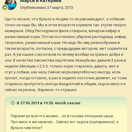
Марси и Катерина
Опубликовано
27 марта, 2013
Где-то писали, что бульон и людям-то не рекомендуют, а собакам
точно не надо бы. Мы в этом возрасте кормили так: утром-творог,
нежирный. Обед Рис+куриное филе отварное, вечером кефир и
размоченный корм. Потом постепенно убирали рис+курица, кефир,
творожок, размоченный корм. Не надо бы ему разнообразия в
таком возрасте, согласна, с предыдущим автором, жкт сорвете на
раз. А уж кашки с молочком по моему вообще за гранью добра и
зла. В качестве лакомства паштетики Экануба мы давали 3 раза в
неделю.Месяцев с 2,5-3, только корм старались давать, жкт и
стул у собаки, как часы.Сейчас морковку+яблочко иногда, если
просит, когда готовлю, и раз в неделю косточки делипет, но тоже
стараюсь пропустить иногда.Аккуратней в общем, сырое мясо я и
сейчас не рискну...Вареное -то страшно
В 27.03.2013 в 19:29, 4ainik сказал:
Перечитал всё что можно... но в голове сплошная каша...
Про мясо я же написал... Сейчас ест сырое (ошпаренное). а
бульон чем плох?