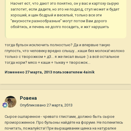
Насчет ест, что дают это понятно, он у вас и картоху сырую
заглотит, если дадите, но это не подход, стул может и будет
хороший, и щен бодрый и веселый, только все эти
"вкусности разнообразные" могут потом Вам дорого
обойтись, и печень не долго посадить, и жкт нарушить
тогда бульон исключить полностью? Да и впервые такую
глупость, что человеку вредно слышу....каши без молока! молоко
только с творожком + д3... я же писал выше :) а всё остальное
тогда норм? мясо + каши + тыкву + творожок...
Изменено
27 марта, 2013
пользователем 4ainik
Ровена
Опубликовано
27 марта, 2013
Сырое ошпаренное - чревато глистами, должно быть сырое
промороженное. Про бульоны найдёте на форуме. Не поленитесь
почитать, пожалуйста! При выращивании щенка на натуралке