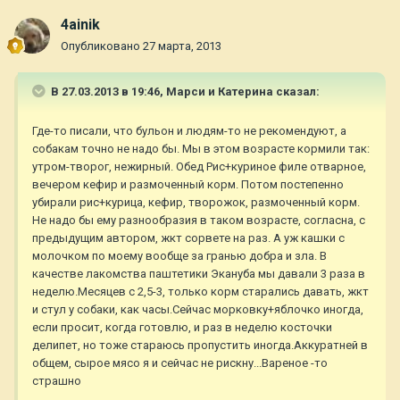
4ainik
Опубликовано
27 марта, 2013
В 27.03.2013 в 19:46, Марси и Катерина сказал:
Где-то писали, что бульон и людям-то не рекомендуют, а
собакам точно не надо бы. Мы в этом возрасте кормили так:
утром-творог, нежирный. Обед Рис+куриное филе отварное,
вечером кефир и размоченный корм. Потом постепенно
убирали рис+курица, кефир, творожок, размоченный корм.
Не надо бы ему разнообразия в таком возрасте, согласна, с
предыдущим автором, жкт сорвете на раз. А уж кашки с
молочком по моему вообще за гранью добра и зла. В
качестве лакомства паштетики Экануба мы давали 3 раза в
неделю.Месяцев с 2,5-3, только корм старались давать, жкт
и стул у собаки, как часы.Сейчас морковку+яблочко иногда,
если просит, когда готовлю, и раз в неделю косточки
делипет, но тоже стараюсь пропустить иногда.Аккуратней в
общем, сырое мясо я и сейчас не рискну...Вареное -то
страшно