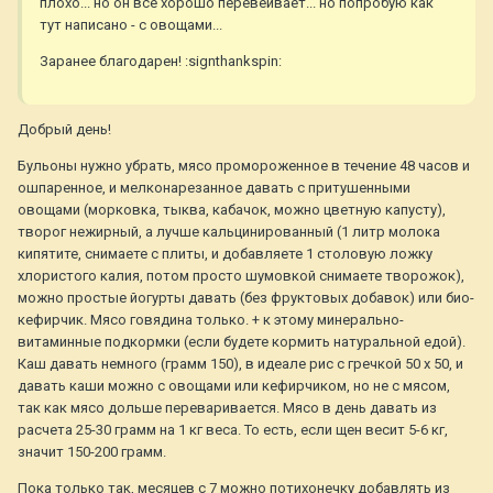
плохо... но он всё хорошо перевеивает... но попробую как
тут написано - с овощами...
Заранее благодарен! :signthankspin:
Добрый день!
Бульоны нужно убрать, мясо промороженное в течение 48 часов и
ошпаренное, и мелконарезанное давать с притушенными
овощами (морковка, тыква, кабачок, можно цветную капусту),
творог нежирный, а лучше кальцинированный (1 литр молока
кипятите, снимаете с плиты, и добавляете 1 столовую ложку
хлористого калия, потом просто шумовкой снимаете творожок),
можно простые йогурты давать (без фруктовых добавок) или био-
кефирчик. Мясо говядина только. + к этому минерально-
витаминные подкормки (если будете кормить натуральной едой).
Каш давать немного (грамм 150), в идеале рис с гречкой 50 х 50, и
давать каши можно с овощами или кефирчиком, но не с мясом,
так как мясо дольше переваривается. Мясо в день давать из
расчета 25-30 грамм на 1 кг веса. То есть, если щен весит 5-6 кг,
значит 150-200 грамм.
Пока только так, месяцев с 7 можно потихонечку добавлять из