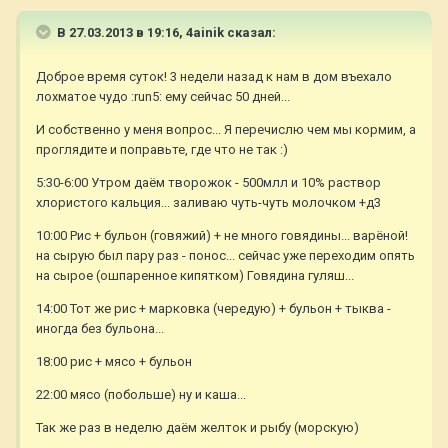
В 27.03.2013 в 19:16, 4ainik сказал:
Доброе время суток! 3 недели назад к нам в дом въехало
лохматое чудо :run5: ему сейчас 50 дней...
И собственно у меня вопрос... Я перечислю чем мы кормим, а
проглядите и поправьте, где что не так :)
5:30-6:00 Утром даём творожок - 500млл и 10% раствор
хлористого кальция... заливаю чуть-чуть молочком +д3
10:00 Рис + бульон (говяжий) + не много говядины... варёной!
на сырую был пару раз - понос... сейчас уже переходим опять
на сырое (ошпаренное кипятком) Говядина гуляш...
14:00 Тот же рис + марковка (чередую) + бульон + тыква -
иногда без бульона...
18:00 рис + мясо + бульон
22:00 мясо (побольше) ну и каша...
Так же раз в неделю даём желток и рыбу (морскую)