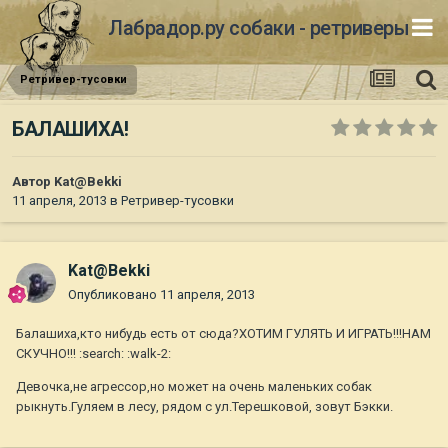
Лабрадор.ру собаки - ретриверы
Ретривер-тусовки
БАЛАШИХА!
Автор
Kat@Bekki
11 апреля, 2013
в
Ретривер-тусовки
Kat@Bekki
Опубликовано
11 апреля, 2013
Балашиха,кто нибудь есть от сюда?ХОТИМ ГУЛЯТЬ И ИГРАТЬ!!!НАМ
СКУЧНО!!! :search: :walk-2:
Девочка,не агрессор,но может на очень маленьких собак
рыкнуть.Гуляем в лесу, рядом с ул.Терешковой, зовут Бэкки.