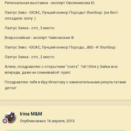
Региональная выставка - эксперт Овсянникова Ю.
Лаэтус Зевс - ЮСАС, Лучший юниор Породы! :thumbup: (на бэст
опоздали :sorry: )
Лаэтус Заяна - отл., 3 место.
Всероссийкая - эксперт Чайковская Ф.
Лаэтус Зевс - ЮСАС, Лучший юниор Породы, JBIS -4! :thumbup:
Лаэтус Заяна - отл., 2 место.
Аленк, поздравляю с открытием "счета" :1st:! Юля у Зайки все
впереди, даже не сомневайся! :nyam:
Поздравляю тебя и Иру Игнатову с замечательными результатами
деток!
Irina M&M
Опубликовано
16 апреля, 2013