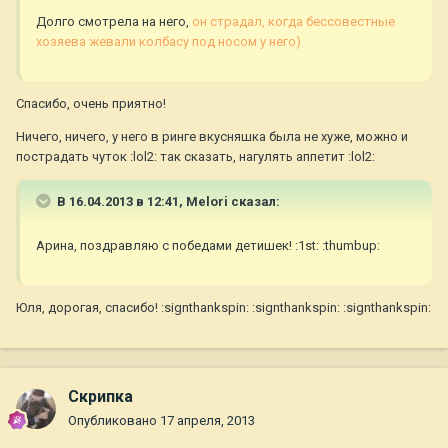
Долго смотрела на него,
он страдал, когда бессовестные
хозяева жевали колбасу под носом у него)
Спасибо, очень приятно!
Ничего, ничего, у него в ринге вкусняшка была не хуже, можно и
пострадать чуток :lol2: так сказать, нагулять аппетит :lol2:
В 16.04.2013 в 12:41, Melori сказал:
Арина, поздравляю с победами детишек! :1st: :thumbup:
Юля, дорогая, спасибо! :signthankspin: :signthankspin: :signthankspin:
Скрипка
Опубликовано
17 апреля, 2013