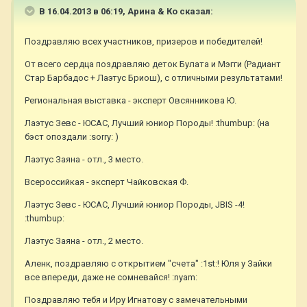
В 16.04.2013 в 06:19, Арина & Ко сказал:
Поздравляю всех участников, призеров и победителей!
От всего сердца поздравляю деток Булата и Мэгги (Радиант
Стар Барбадос + Лаэтус Бриош), с отличными результатами!
Региональная выставка - эксперт Овсянникова Ю.
Лаэтус Зевс - ЮСАС, Лучший юниор Породы! :thumbup: (на
бэст опоздали :sorry: )
Лаэтус Заяна - отл., 3 место.
Всероссийкая - эксперт Чайковская Ф.
Лаэтус Зевс - ЮСАС, Лучший юниор Породы, JBIS -4!
:thumbup:
Лаэтус Заяна - отл., 2 место.
Аленк, поздравляю с открытием "счета" :1st:! Юля у Зайки
все впереди, даже не сомневайся! :nyam:
Поздравляю тебя и Иру Игнатову с замечательными