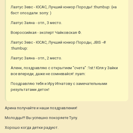
Лаэтус Зевс - ЮСАС, Лучший юниор Породы! :thumbup: (на
бэст опоздали :sorry: )
Лаэтус Заяна - отл., 3 место.
Всероссийкая - эксперт Чайковская Ф.
Лаэтус Зевс - ЮСАС, Лучший юниор Породы, JBIS -4!
:thumbup:
Лаэтус Заяна - отл., 2 место.
Аленк, поздравляю с открытием "счета" :1st:! Юля у Зайки
все впереди, даже не сомневайся! :nyam:
Поздравляю тебя и Иру Игнатову с замечательными
результатами деток!
Арина получайте и наши поздравления!
Молодцы!!! Вы успешно покоряете Тулу.
Хорошо когда детки радуют.