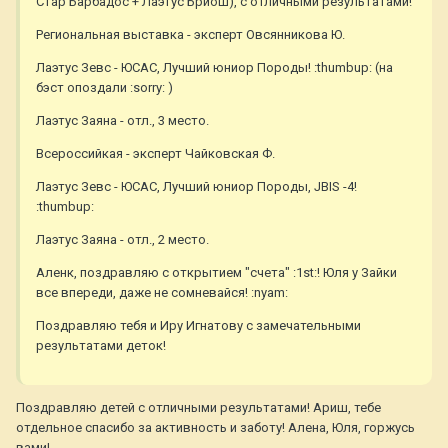
Стар Барбадос + Лаэтус Бриош), с отличными результатами!
Региональная выставка - эксперт Овсянникова Ю.
Лаэтус Зевс - ЮСАС, Лучший юниор Породы! :thumbup: (на
бэст опоздали :sorry: )
Лаэтус Заяна - отл., 3 место.
Всероссийкая - эксперт Чайковская Ф.
Лаэтус Зевс - ЮСАС, Лучший юниор Породы, JBIS -4!
:thumbup:
Лаэтус Заяна - отл., 2 место.
Аленк, поздравляю с открытием "счета" :1st:! Юля у Зайки
все впереди, даже не сомневайся! :nyam:
Поздравляю тебя и Иру Игнатову с замечательными
результатами деток!
Поздравляю детей с отличными результатами! Ариш, тебе
отдельное спасибо за активность и заботу! Алена, Юля, горжусь
вами!