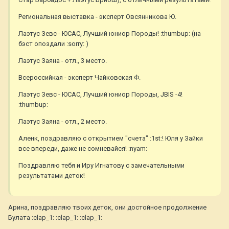
Региональная выставка - эксперт Овсянникова Ю.
Лаэтус Зевс - ЮСАС, Лучший юниор Породы! :thumbup: (на
бэст опоздали :sorry: )
Лаэтус Заяна - отл., 3 место.
Всероссийкая - эксперт Чайковская Ф.
Лаэтус Зевс - ЮСАС, Лучший юниор Породы, JBIS -4!
:thumbup:
Лаэтус Заяна - отл., 2 место.
Аленк, поздравляю с открытием "счета" :1st:! Юля у Зайки
все впереди, даже не сомневайся! :nyam:
Поздравляю тебя и Иру Игнатову с замечательными
результатами деток!
Арина, поздравляю твоих деток, они достойное продолжение
Булата :clap_1: :clap_1: :clap_1: