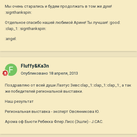
Мы очень старались и будем продолжать в том же духе!
:signthankspin:
Отдельное спасибо нашей любимой Арине! Ты лучшая! :good:
:clap_1: :signthankspin:
:angel:
Fluffy&Ka3n
Опубликовано
18 апреля, 2013
Поздравляю от всей души Лаэтус Зевс:clap_1::clap_1::clap_1:, а так
же победителей региональной выставки.
Наш результат
Региональная выставка - эксперт Овсянникова Ю.
Арома оф Бьюти Ребекка Флер Лисс (Эшли) - J.CAC.