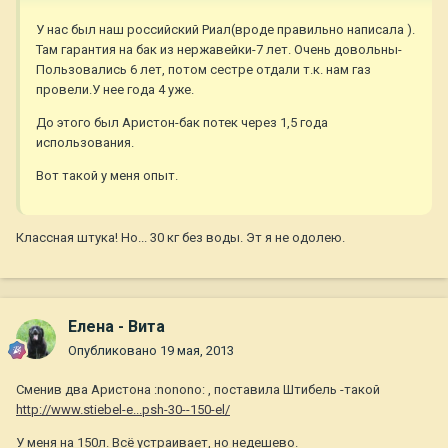
У нас был наш российский Риал(вроде правильно написала ).
Там гарантия на бак из нержавейки-7 лет. Очень довольны-
Пользовались 6 лет, потом сестре отдали т.к. нам газ
провели.У нее года 4 уже.
До этого был Аристон-бак потек через 1,5 года
использования.
Вот такой у меня опыт.
Классная штука! Но... 30 кг без воды. Эт я не одолею.
Елена - Вита
Опубликовано
19 мая, 2013
Сменив два Аристона :nonono: , поставила Штибель -такой
http://www.stiebel-e...psh-30--150-el/
У меня на 150л. Всё устраивает, но недешево.