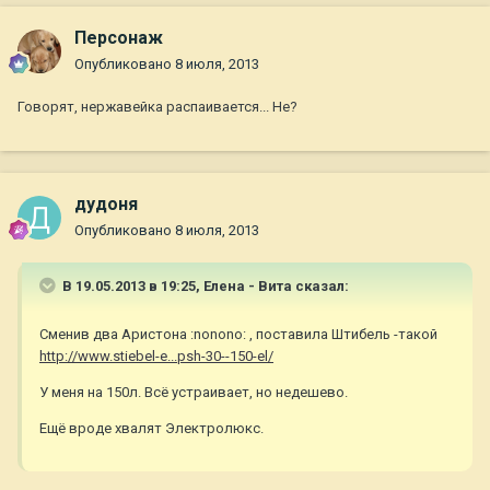
Персонаж
Опубликовано
8 июля, 2013
Говорят, нержавейка распаивается... Не?
дудоня
Опубликовано
8 июля, 2013
В 19.05.2013 в 19:25, Елена - Вита сказал:
Сменив два Аристона :nonono: , поставила Штибель -такой
http://www.stiebel-e...psh-30--150-el/
У меня на 150л. Всё устраивает, но недешево.
Ещё вроде хвалят Электролюкс.