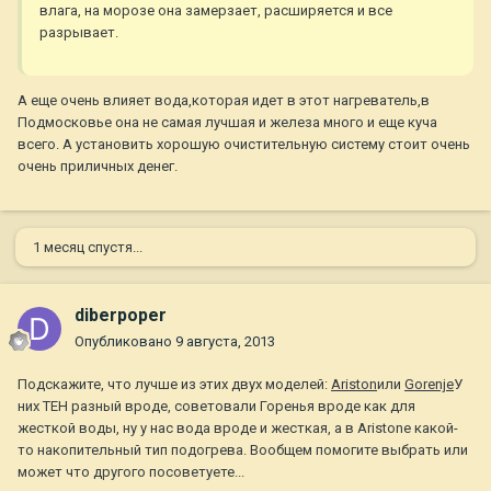
влага, на морозе она замерзает, расширяется и все
разрывает.
А еще очень влияет вода,которая идет в этот нагреватель,в
Подмосковье она не самая лучшая и железа много и еще куча
всего. А установить хорошую очистительную систему стоит очень
очень приличных денег.
1 месяц спустя...
diberpoper
Опубликовано
9 августа, 2013
Подскажите, что лучше из этих двух моделей:
Ariston
или
Gorenje
У
них ТЕН разный вроде, советовали Горенья вроде как для
жесткой воды, ну у нас вода вроде и жесткая, а в Aristone какой-
то накопительный тип подогрева. Вообщем помогите выбрать или
может что другого посоветуете...