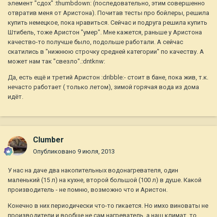
элемент "сдох" :thumbdown: (последовательно, этим совершенно
отвратив меня от Аристона). Почитав тесты про бойлеры, решила
купить немецкое, пока нравиться. Сейчас и подруга решила купить
Штибель, тоже Аристон "умер". Мне кажется, раньше у Аристона
качество-то получше было, подольше работали. А сейчас
скатились в "нижнюю строчку средней категории" по качеству. А
может нам так "свезло".:dntknw:
Да, есть ещё и третий Аристон :dribble:- стоит в бане, пока жив, т.к.
нечасто работает ( только летом), зимой горячая вода из дома
идёт.
Clumber
Опубликовано
9 июля, 2013
У нас на даче два накопительных водонагревателя, один
маленький (15 л) на кухне, второй большой (100 л) в душе. Какой
производитель - не помню, возможно что и Аристон.
Конечно в них периодически что-то гикается. Но имхо виноваты не
производители и вообще не сам нагреватель, а наш климат, то,