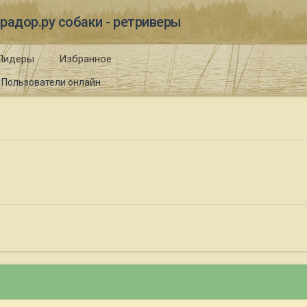
радор.ру собаки - ретриверы
Лидеры
Избранное
Пользователи онлайн