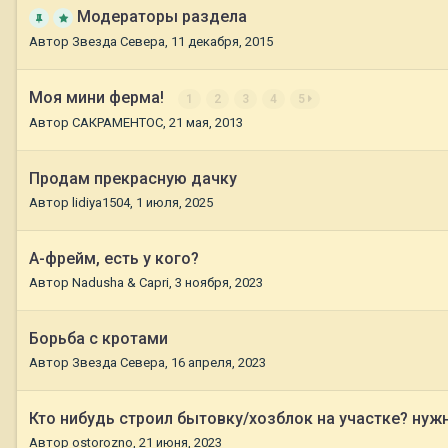
Модераторы раздела
Автор
Звезда Севера
,
11 декабря, 2015
Моя мини ферма!
1
2
3
4
5
Автор
САКРАМЕНТОС
,
21 мая, 2013
Продам прекрасную дачку
Автор
lidiya1504
,
1 июля, 2025
А-фрейм, есть у кого?
Автор
Nadusha & Capri
,
3 ноября, 2023
Борьба с кротами
Автор
Звезда Севера
,
16 апреля, 2023
Кто нибудь строил бытовку/хозблок на участке? нуж
Автор
ostorozno
,
21 июня, 2023