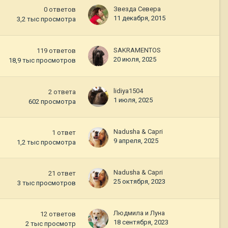
Звезда Севера
0
ответов
11 декабря, 2015
3,2 тыс
просмотра
SAKRAMENTOS
119
ответов
20 июля, 2025
18,9 тыс
просмотров
lidiya1504
2
ответа
1 июля, 2025
602
просмотра
Nadusha & Capri
1
ответ
9 апреля, 2025
1,2 тыс
просмотра
Nadusha & Capri
21
ответ
25 октября, 2023
3 тыс
просмотров
Людмила и Луна
12
ответов
18 сентября, 2023
2 тыс
просмотр