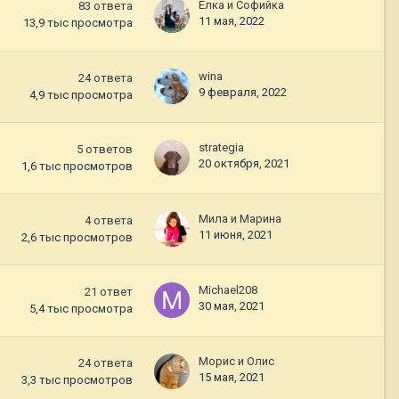
Ёлка и Софийка
83
ответа
11 мая, 2022
13,9 тыс
просмотра
wina
24
ответа
9 февраля, 2022
4,9 тыс
просмотра
strategia
5
ответов
20 октября, 2021
1,6 тыс
просмотров
Мила и Марина
4
ответа
11 июня, 2021
2,6 тыс
просмотров
Michael208
21
ответ
30 мая, 2021
5,4 тыс
просмотра
Морис и Олис
24
ответа
15 мая, 2021
3,3 тыс
просмотров