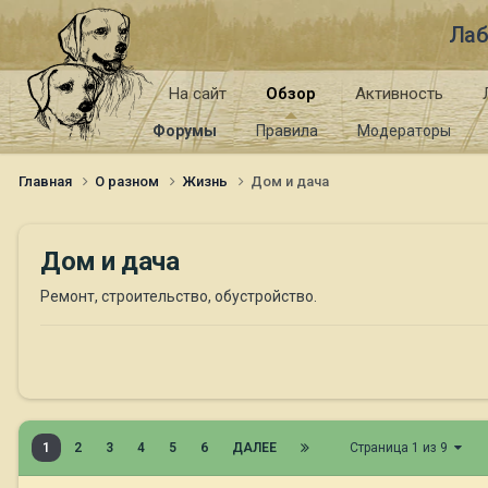
Лаб
На сайт
Обзор
Активность
Форумы
Правила
Модераторы
Главная
О разном
Жизнь
Дом и дача
Дом и дача
Ремонт, строительство, обустройство.
1
2
3
4
5
6
ДАЛЕЕ
Страница 1 из 9