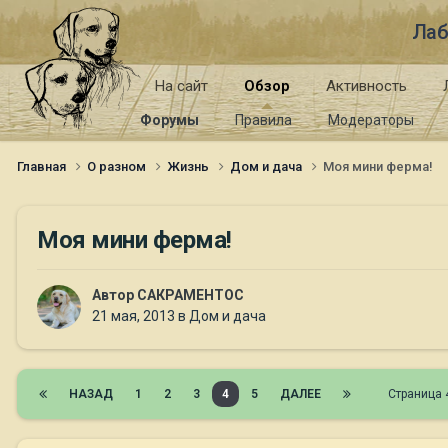
Лаб
На сайт
Обзор
Активность
Форумы
Правила
Модераторы
Главная
О разном
Жизнь
Дом и дача
Моя мини ферма!
Моя мини ферма!
Автор
САКРАМЕНТОС
21 мая, 2013
в
Дом и дача
НАЗАД
1
2
3
4
5
ДАЛЕЕ
Страница 