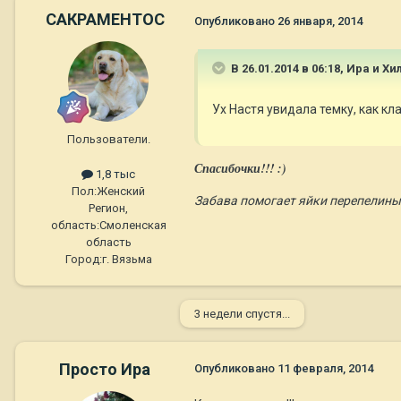
САКРАМЕНТОС
Опубликовано
26 января, 2014
В 26.01.2014 в 06:18, Ира и Х
Ух Настя увидала темку, как кла
Пользователи.
Спасибочки!!! :)
1,8 тыс
Пол:
Женский
Забава помогает яйки перепелиные
Регион,
область:
Смоленская
область
Город:
г. Вязьма
3 недели спустя...
Просто Ира
Опубликовано
11 февраля, 2014