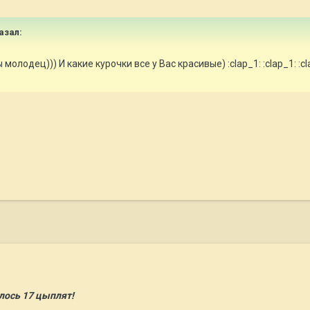
азал:
молодец))) И какие курочки все у Вас красивые) :clap_1: :clap_1: :cl
лось 17 цыплят!