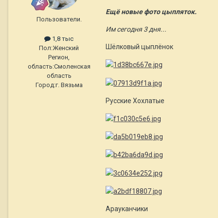
Ещё новые фото цыпляток.
Пользователи.
Им сегодня 3 дня...
1,8 тыс
Шёлковый цыплёнок
Пол:
Женский
Регион,
область:
Смоленская
область
Город:
г. Вязьма
Русские Хохлатые
Арауканчики