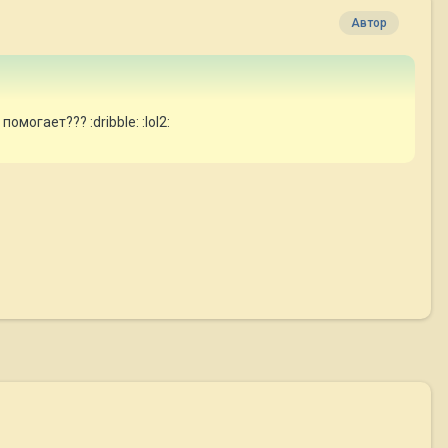
Автор
могает??? :dribble: :lol2: