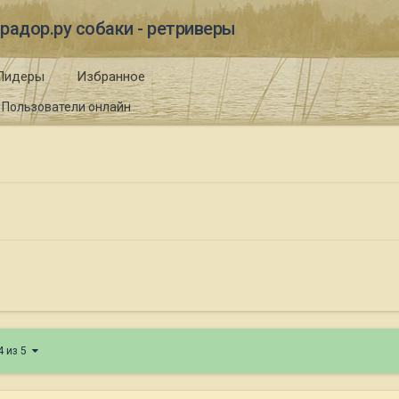
радор.ру собаки - ретриверы
Лидеры
Избранное
Пользователи онлайн
4 из 5