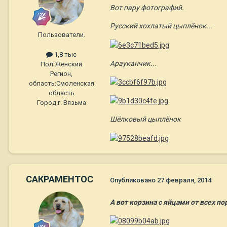
Вот пару фотографий.
Русский хохлатый цыплёнок...
Пользователи.
1,8 тыс
Арауканчик...
Пол:
Женский
Регион,
область:
Смоленская
область
Город:
г. Вязьма
Шёлковый цыплёнок
САКРАМЕНТОС
Опубликовано
27 февраля, 2014
А вот корзина с яйцами от всех по