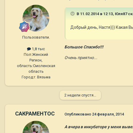
В 11.02.2014 в 12:13, Юля87 ск
Добрый день, Настя))) Какая Вы 
Пользователи.
Большое Спасибо!!!
1,8 тыс
Пол:
Женский
Очень приятно...
Регион,
область:
Смоленская
область
Город:
г. Вязьма
2 недели спустя...
САКРАМЕНТОС
Опубликовано
24 февраля, 2014
А вчера в инкубаторе у меня выве