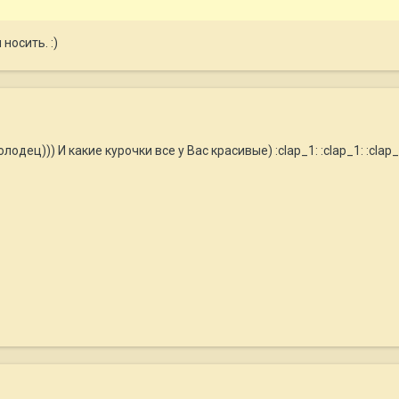
носить. :)
одец))) И какие курочки все у Вас красивые) :clap_1: :clap_1: :clap_