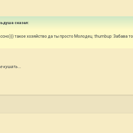
ильдуша сказал:
ссно))) такое хозяйство да ты просто Молодец :thumbup: Забава то по
 кушать...