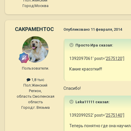
Пол:
Женский
Город:
Москва
САКРАМЕНТОС
Опубликовано
11 февраля, 2014
Просто Ира сказал:
1392097061' post='
2575120
']
Пользователи.
Какие красотки!!!
1,8 тыс
Пол:
Женский
Спасибо!
Регион,
область:
Смоленская
область
Leka11111 сказал:
Город:
г. Вязьма
1392099252' post='
2575140
']
Теперь понятно где она научила