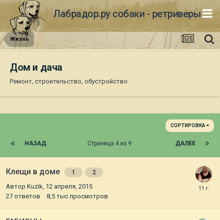
Лабрадор.ру собаки - ретриверы
Жизнь
Дом и дача
Ремонт, строительство, обустройство.
СОРТИРОВКА
НАЗАД
Страница 4 из 9
ДАЛЕЕ
Клещи в доме
1
2
Автор
Kuzik
,
12 апреля, 2015
27
ответов
8,5 тыс
просмотров