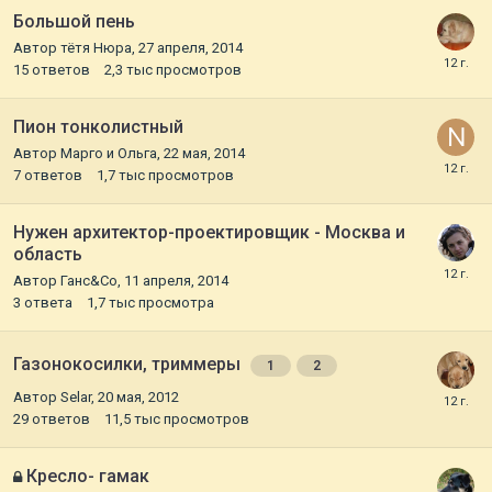
Большой пень
Автор
тётя Нюра
,
27 апреля, 2014
15
ответов
2,3 тыс
просмотров
Пион тонколистный
Автор
Марго и Ольга
,
22 мая, 2014
7
ответов
1,7 тыс
просмотров
Нужен архитектор-проектировщик - Москва и
область
Автор
Ганс&Co
,
11 апреля, 2014
3
ответа
1,7 тыс
просмотра
Газонокосилки, триммеры
1
2
Автор
Selar
,
20 мая, 2012
29
ответов
11,5 тыс
просмотров
Кресло- гамак