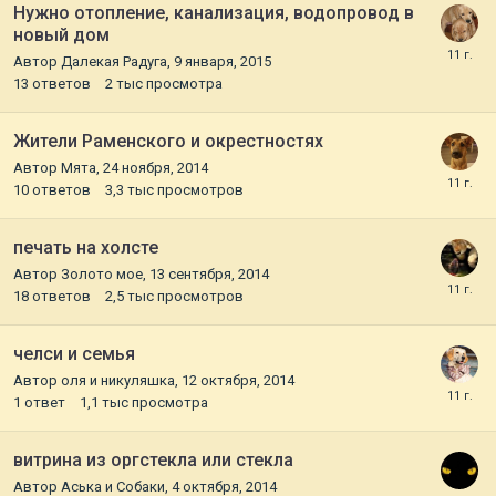
Нужно отопление, канализация, водопровод в
новый дом
Автор
Далекая Радуга
,
9 января, 2015
13
ответов
2 тыс
просмотра
Жители Раменского и окрестностях
Автор
Мята
,
24 ноября, 2014
10
ответов
3,3 тыс
просмотров
печать на холсте
Автор
Золото мое
,
13 сентября, 2014
18
ответов
2,5 тыс
просмотров
челси и семья
Автор
оля и никуляшка
,
12 октября, 2014
1
ответ
1,1 тыс
просмотра
витрина из оргстекла или стекла
Автор
Аська и Собаки
,
4 октября, 2014