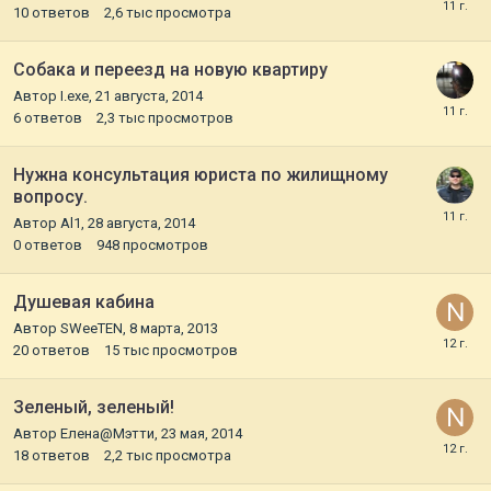
10
ответов
2,6 тыс
просмотра
Собака и переезд на новую квартиру
Автор
I.exe
,
21 августа, 2014
6
ответов
2,3 тыс
просмотров
Нужна консультация юриста по жилищному
вопросу.
Автор
Al1
,
28 августа, 2014
0
ответов
948
просмотров
Душевая кабина
Автор
SWeeTEN
,
8 марта, 2013
20
ответов
15 тыс
просмотров
Зеленый, зеленый!
Автор
Елена@Мэтти
,
23 мая, 2014
18
ответов
2,2 тыс
просмотра