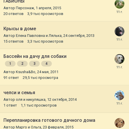
ГАБИОНЫ
Автор
Персонаж
,
1 апреля, 2015
20
ответов
3,9 тыс
просмотров
Крысы в доме
Автор
Елена Павловна и Лялька
,
24 сентября, 2013
15
ответов
3,3 тыс
просмотров
Бассейн на дачу для собаки
1
2
3
4
Автор
Ksusha&Bo
,
24 мая, 2011
91
ответ
29,5 тыс
просмотра
челси и семья
Автор
оля и никуляшка
,
12 октября, 2014
1
ответ
1,1 тыс
просмотров
Перепланировка готового дачного дома
Автор
Марго и Ольга
,
23 февраля, 2015