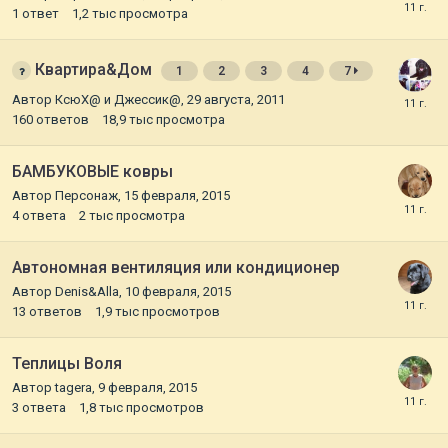
1
ответ
1,2 тыс
просмотра
Квартира&Дом
1
2
3
4
7
Автор
КсюХ@ и Джессик@
,
29 августа, 2011
160
ответов
18,9 тыс
просмотра
БАМБУКОВЫЕ ковры
Автор
Персонаж
,
15 февраля, 2015
4
ответа
2 тыс
просмотра
Автономная вентиляция или кондиционер
Автор
Denis&Alla
,
10 февраля, 2015
13
ответов
1,9 тыс
просмотров
Теплицы Воля
Автор
tagera
,
9 февраля, 2015
3
ответа
1,8 тыс
просмотров