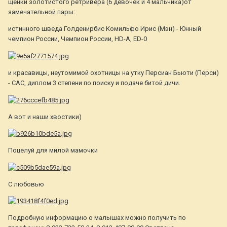
щенки золотистого ретривера (6 девочек и 4 мальчика)от
замечательной пары:
истинного шведа Голденирбис Комильфо Ирис (Мэн) - Юнный
чемпион России, Чемпион России, HD-A, ED-0
и красавицы, неутомимой охотницы на утку Персиан Бьюти (Перси)
- CAC, диплом 3 степени по поиску и подаче битой дичи.
А вот и наши хвостики)
Поцелуй для милой мамочки
С любовью
Подробную информацию о малышах можно получить по