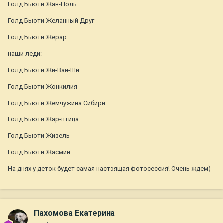
Голд Бьюти Жан-Поль
Голд Бьюти Желанный Друг
Голд Бьюти Жерар
наши леди:
Голд Бьюти Жи-Ван-Ши
Голд Бьюти Жонкилия
Голд Бьюти Жемчужина Сибири
Голд Бьюти Жар-птица
Голд Бьюти Жизель
Голд Бьюти Жасмин
На днях у деток будет самая настоящая фотосессия! Очень ждем)
Пахомова Екатерина