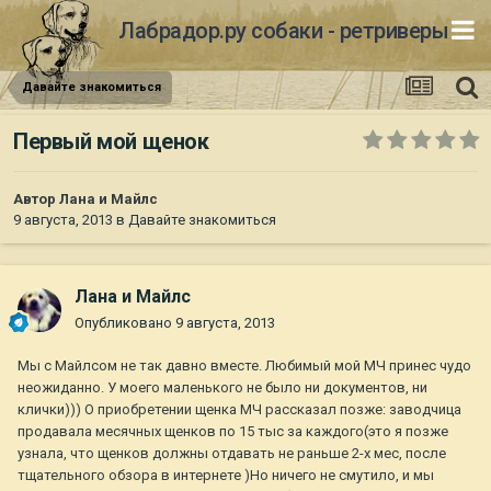
Лабрадор.ру собаки - ретриверы
Давайте знакомиться
Первый мой щенок
Автор
Лана и Майлс
9 августа, 2013
в
Давайте знакомиться
Лана и Майлс
Опубликовано
9 августа, 2013
Мы с Майлсом не так давно вместе. Любимый мой МЧ принес чудо
неожиданно. У моего маленького не было ни документов, ни
клички))) О приобретении щенка МЧ рассказал позже: заводчица
продавала месячных щенков по 15 тыс за каждого(это я позже
узнала, что щенков должны отдавать не раньше 2-х мес, после
тщательного обзора в интернете )Но ничего не смутило, и мы