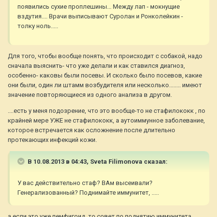
появились сухие проплешины... Между лап - мокнущие
вздутия.... Врачи выписывают Суролан и Ронколейкин -
толку ноль.....
Для того, чтобы вообще понять, что происходит с собакой, надо
сначала выяснить- что уже делали и как ставился диагноз,
особенно- каковы были посевы. И сколько было посевов, какие
они были, один ли штамм возбудителя или несколько........ имеют
значение повторяющиеся из одного анализа в другом.
....есть у меня подозрение, что это вообще-то не стафилококк , по
крайней мере УЖЕ не стафилококк, а аутоиммунное заболевание,
которое встречается как осложнение после длительно
протекающих инфекций кожи.
В 10.08.2013 в 04:43, Sveta Filimonova сказал:
У вас действительно стаф? ВАм высеивали?
Генерализованный? Поднимайте иммунитет, .....
а если это уже пемфигоид, то совет по поднятию иммунитета