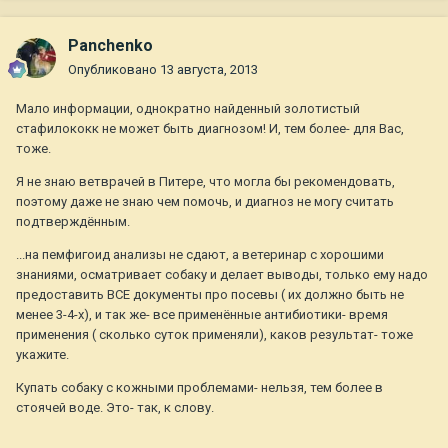
Panchenko
Опубликовано
13 августа, 2013
Мало информации, однократно найденный золотистый
стафилококк не может быть диагнозом! И, тем более- для Вас,
тоже.
Я не знаю ветврачей в Питере, что могла бы рекомендовать,
поэтому даже не знаю чем помочь, и диагноз не могу считать
подтверждённым.
...на пемфигоид анализы не сдают, а ветеринар с хорошими
знаниями, осматривает собаку и делает выводы, только ему надо
предоставить ВСЕ документы про посевы ( их должно быть не
менее 3-4-х), и так же- все применённые антибиотики- время
применения ( сколько суток применяли), каков результат- тоже
укажите.
Купать собаку с кожными проблемами- нельзя, тем более в
стоячей воде. Это- так, к слову.