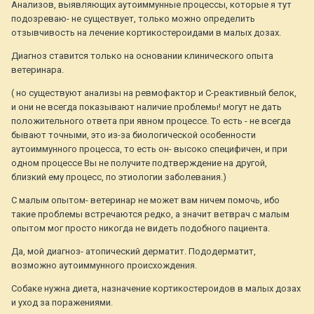
Анализов, выявляющих аутоиммунные процессы, которые я тут
подозреваю- не существует, только можно определить
отзывчивость на лечение кортикостероидами в малых дозах.
Диагноз ставится только на основании клинического опыта
ветеринара.
( но существуют анализы на ревмофактор и С-реактивный белок,
и они не всегда показывают наличие проблемы! могут не дать
положительного ответа при явном процессе. То есть - не всегда
бывают точными, это из-за биологической особенности
аутоиммунного процесса, то есть он- высоко специфичен, и при
одном процессе Вы не получите подтверждение на другой,
близкий ему процесс, по этиологии заболевания.)
С малым опытом- ветеринар не может вам ничем помочь, ибо
такие проблемы встречаются редко, а значит ветврач с малым
опытом мог просто никогда не видеть подобного пациента.
Да, мой диагноз- атопический дерматит. Пододерматит,
возможно аутоиммунного происхождения.
Собаке нужна диета, назначение кортикостероидов в малых дозах
и уход за поражениями.