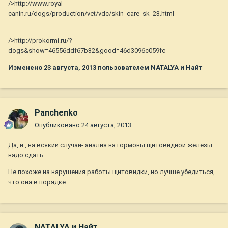
/>http://www.royal-
canin.ru/dogs/production/vet/vdc/skin_care_sk_23.html
/>http://prokormi.ru/?
dogs&show=46556ddf67b32&good=46d3096c059fc
Изменено
23 августа, 2013
пользователем NATALYA и Найт
Panchenko
Опубликовано
24 августа, 2013
Да, и , на всякий случай- анализ на гормоны щитовидной железы
надо сдать.
Не похоже на нарушения работы щитовидки, но лучше убедиться,
что она в порядке.
NATALYA и Найт