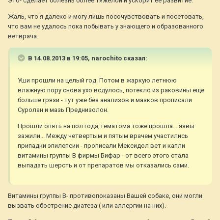
Это- сделает болезнь более тяжёлой и ускорит её развитие.
Жаль, что я далеко и могу лишь посочувствовать и посетовать,
что вам не удалось пока побывать у знающего и образованного
ветврача.
В 14.08.2013 в 19:05, narochito сказал:
Уши прошли на целый год. Потом в жаркую летнюю
влажную пору снова ухо всдулось, потекло из раковины еще
больше грязи - тут уже без анализов и мазков прописали
Суролан и мазь Преднизолон.
Прошли опять на пол года, гематома тоже прошла... язвы
зажили... Между четвертым и пятым врачем участились
припадки эпилепсии - прописали Мексидол вет и капли
витамины группы В фирмы Бифар - от всего этого стала
выпадать шерсть и от препаратов мы отказались сами.
Витамины группы В- противопоказаны Вашей собаке, они могли
вызвать обострение диатеза ( или аллергии на них).