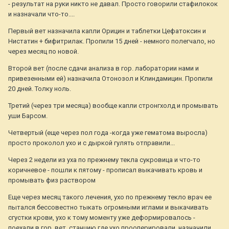
- результат на руки никто не давал. Просто говорили стафилокок
и назначали что-то....
Первый вет назначила капли Орицин и таблетки Цефатоксин и
Нистатин + бифитрилак. Пропили 15 дней - немного полегчало, но
через месяц по новой.
Второй вет (после сдачи анализа в гор. лаборатории нами и
привезенными ей) назначила Отонозол и Клиндамицин. Пропили
20 дней. Толку ноль.
Третий (через три месяца) вообще капли стронгхолд и промывать
уши Барсом.
Четвертый (еще через пол года -когда уже гематома выросла)
просто проколол ухо и с дыркой гулять отправили...
Через 2 недели из уха по прежнему текла сукровица и что-то
коричневое - пошли к пятому - прописал выкачивать кровь и
промывать физ раствором
Еще через месяц такого лечения, ухо по прежнему текло врач ее
пытался бессовестно тыкать огромными иглами и выкачивать
сгустки крови, ухо к тому моменту уже деформировалось -
поехали в гор. вет. станцию где ухо прооперировали, назначили