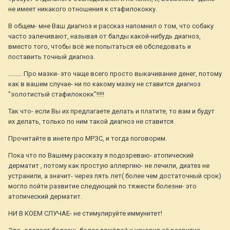
не имеет никакого отношения к стафилококку.
В общем- мне Ваш диагноз и рассказ напомнил о том, что собаку
часто залечивают, называя от балды какой-нибудь диагноз,
вместо того, чтобы всё же попытаться её обследовать и
поставить точный диагноз.
......... Про мазки- это чаще всего просто выкачивание денег, потому
как в вашем случае- ни по какому мазку не ставится диагноз
"золотистый стафилококк"!!!!!
Так что- если Вы их предлагаете делать и платите, то вам и будут
их делать, только по ним такой диагноз не ставится.
Прочитайте в инете про МРЗС, и тогда поговорим.
Пока что по Вашему рассказу я подозреваю- атопический
дерматит , потому как простую аллергию- не лечили, диатез не
устранили, а значит- через пять лет( более чем достаточный срок)
могло пойти развитие следующей по тяжести болезни- это
атопический дерматит.
НИ В КОЕМ СЛУЧАЕ- не стимулируйте иммунитет!