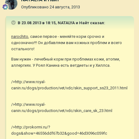
Опубликовано
24 августа, 2013
В 23.08.2013 в 18:15, NATALYA и Найт сказал:
narochito
, самое первое - меняйте корм срочно и
однозначно!!! Он добавляем вам кожных проблем и всего
остального!
Вам нужен - лечебный корм при проблемах кожи, атопии,
аллергиях. У Роял Канина есть ветдиеты и у Хиллса.
/>http://www.royal-
canin.ru/dogs/production/vet/vdc/skin_support_ss23_2011.html
/>http://www.royal-
canin.ru/dogs/production/vet/vdc/skin_care_sk_23.html
/>http://prokormi.ru/?
dogs&show=46556ddf67b32&good=46d3096c059fc