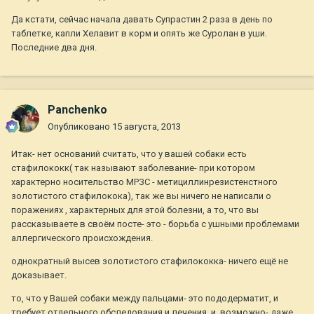
Да кстати, сейчас начала давать Супрастин 2 раза в день по
таблетке, капли Хелавит в корм и опять же Суролан в уши.
Последние два дня.
Panchenko
Опубликовано
15 августа, 2013
Итак- нет оснований считать, что у вашей собаки есть
стафилококк( так называют заболевание- при котором
характерно носительство МРЗС - метициллинрезистенстного
золотистого стафилокока), так же вы ничего не написали о
поражениях , характерных для этой болезни, а то, что вы
рассказываете в своём посте- это - борьба с ушными проблемами
аллергического происхождения.
однократный высев золотистого стафилококка- ничего ещё не
доказывает.
то, что у Вашей собаки между пальцами- это пододерматит, и
требует отдельного обследования и лечения, и, возможно- даже