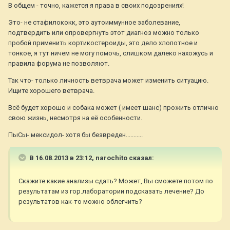
В общем - точно, кажется я права в своих подозрениях!
Это- не стафилококк, это аутоиммунное заболевание,
подтвердить или опровергнуть этот диагноз можно только
пробой применить кортикостероиды, это дело хлопотное и
тонкое, я тут ничем не могу помочь, слишком далеко нахожусь и
правила форума не позволяют.
Так что- только личность ветврача может изменить ситуацию.
Ищите хорошего ветврача.
Всё будет хорошо и собака может ( имеет шанс) прожить отлично
свою жизнь, несмотря на её особенности.
ПыСы- мексидол- хотя бы безвреден...........
В 16.08.2013 в 23:12, narochito сказал:
Скажите какие анализы сдать? Может, Вы сможете потом по
результатам из гор.лаборатории подсказать лечение? До
результатов как-то можно облегчить?