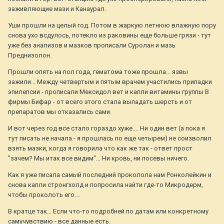
заживляющие мази и Канаурал.
Уши прошли на целый год. Потом в жаркую летнюю влажную пору
снова ухо всдулось, потекло из раковины еще больше грязи - тут
уже без анализов и мазков прописали Суролан и мазь
Преднизолон.
Прошли опять на пол года, гематома тоже прошла... язвы
зажили... Между четвертым и пятым врачем участились припадки
эпилепсии - прописали Мексидол вет и капли витамины группы В
фирмы Бифар - от всего этого стала выпадать шерсть и от
препаратов мы отказались сами.
И вот через год все стало гораздо хуже.... Ни один вет (а пока я
тут писать не начала - я прошлась по еще четырем) не соизволил
взять мазки, когда я говорила что как же так - ответ прост
"зачем? Мы итак все видим"... Ни кровь, ни посевы ничего.
Как я уже писала самый последний проколола нам Ронколейкин и
снова капли стронгхолд и попросила найти где-то Микродерм,
чтобы проколоть его....
В кратце так... Если что-то подробней по датам или конкретному
самучувствию - все данные есть.