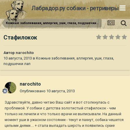
Лабрадор.ру собаки - ретриверы
Кожные заболевания, аллергия, уши, глаза, подушечки лап
Стафилокок
Автор
narochito
10 августа, 2013
в
Кожные заболевания, аллергия, уши, глаза,
подушечки лап
narochito
Опубликовано
10 августа, 2013
Здравствуйте, давно читаю Ваш сайт и вот столкнулась с
проблемой. У собаки с детства золотистый стафилокок - чем
только не лечили и что только врачи не выписывали. На данный
момент уши в ужасном состоянии - текут и пахнут, собака чешется
целыми днями.... + стала выпадать шерсть и появились сухие