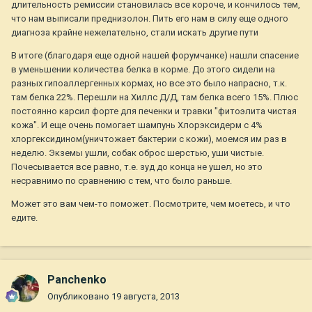
длительность ремиссии становилась все короче, и кончилось тем,
что нам выписали преднизолон. Пить его нам в силу еще одного
диагноза крайне нежелательно, стали искать другие пути
В итоге (благодаря еще одной нашей форумчанке) нашли спасение
в уменьшении количества белка в корме. До этого сидели на
разных гипоаллергенных кормах, но все это было напрасно, т.к.
там белка 22%. Перешли на Хиллс Д/Д, там белка всего 15%. Плюс
постоянно карсил форте для печенки и травки "фитоэлита чистая
кожа". И еще очень помогает шампунь Хлорэксидерм с 4%
хлоргексидином(уничтожает бактерии с кожи), моемся им раз в
неделю. Экземы ушли, собак оброс шерстью, уши чистые.
Почесывается все равно, т.е. зуд до конца не ушел, но это
несравнимо по сравнению с тем, что было раньше.
Может это вам чем-то поможет. Посмотрите, чем моетесь, и что
едите.
Panchenko
Опубликовано
19 августа, 2013