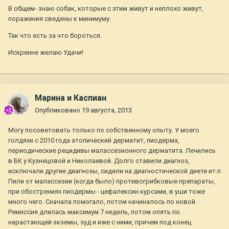
В общем- знаю собак, которые с этим живут и неплохо живут,
поражения сведены к минимуму.
Так что есть за что бороться.
Искренне желаю Удачи!
Марина и Каспиан
Опубликовано
19 августа, 2013
Могу посоветовать только по собственному опыту. У моего
голдяхи с 2010 года атопический дерматит, пиодерма,
периодические рецидивы малассезионного дерматита. Лечились
в БК у Кузнецовой и Николаевой. Долго ставили диагноз,
исключали другие диагнозы, сидели на диагностической диете ит.п
Пили от малассезии (когда было) противогрибковые препараты,
при обострениях пиодермы - цефалексин курсами, в уши тоже
много чего. Сначала помогало, потом начиналось по новой.
Ремиссия длилась максимум 7 недель, потом опять по
нарастающей экземы, зуд и иже с ними, причем под конец