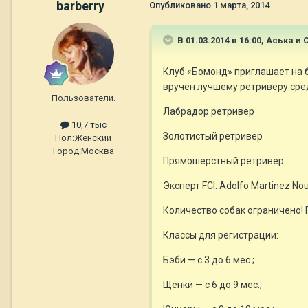
barberry
Опубликовано
1 марта, 2014
В 01.03.2014 в 16:00, Аська и
Клуб «Бомонд» приглашает на б
вручен лучшему ретриверу сре
Пользователи.
Лабрадор ретривер
10,7 тыс
Золотистый ретривер
Пол:
Женский
Город:
Москва
Прямошерстный ретривер
Эксперт FCI: Adolfo Martinez No
Количество собак ограничено! 
Классы для регистрации:
Бэби — с 3 до 6 мес.;
Щенки — с 6 до 9 мес.;