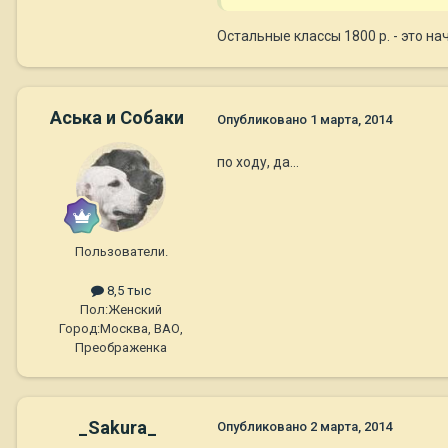
Остальные классы 1800 р. - это начал
Аська и Собаки
Опубликовано
1 марта, 2014
по ходу, да...
Пользователи.
8,5 тыс
Пол:
Женский
Город:
Москва, ВАО,
Преображенка
_Sakura_
Опубликовано
2 марта, 2014