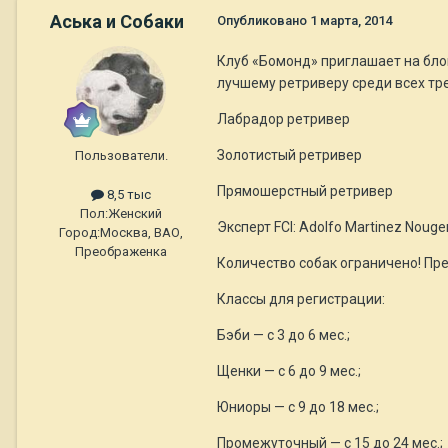
Аська и Собаки
Опубликовано
1 марта, 2014
Клуб «Бомонд» приглашает на блок
лучшему ретриверу среди всех тр
Лабрадор ретривер
Золотистый ретривер
Пользователи.
Прямошерстный ретривер
8,5 тыс
Пол:
Женский
Эксперт FCI: Adolfo Martinez Nouge
Город:
Москва, ВАО,
Преображенка
Количество собак ограничено! Пре
Классы для регистрации:
Бэби — с 3 до 6 мес.;
Щенки — с 6 до 9 мес.;
Юниоры — с 9 до 18 мес.;
Промежуточный — с 15 до 24 мес.;