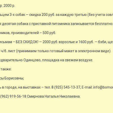
. 2000 р.
цем 3-х собак — скидка 200 руб. за каждую третью (без учета сов
 десятая собака с приставкой питомника записывается бесплатно
ников, производителей – 500 руб.
сьмам – БЕЗ СКИДОК! — 2000 руб. взрослые и 1600 руб. — бэби, ще
1 ч/б. лист (принимаем только готовый макет в электронном виде).
едварительно Одинцово, площадка на свежем воздухе.
 также:
исы Борисовны;
в городе, на выставках – тел. 8 (925) 545-13-37, E-mail: info@bomon
8 (962) 919-56-18 Смирнова Наталья Николаевна.