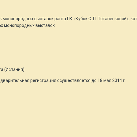
 монопородных выставок ранга ПК «Кубок С. П. Потапенковой», кото
ех монопородных выставок:
ra (Испания).
дварительная регистрация осуществляется до 18 мая 2014 г.