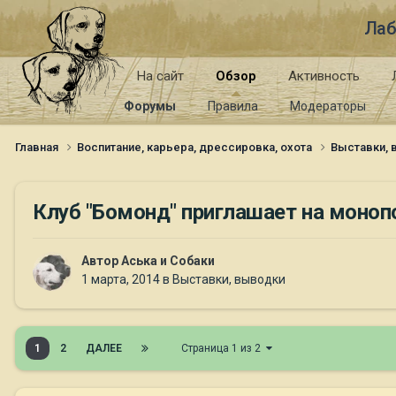
Лаб
На сайт
Обзор
Активность
Форумы
Правила
Модераторы
Главная
Воспитание, карьера, дрессировка, охота
Выставки,
Клуб "Бомонд" приглашает на моноп
Автор
Аська и Собаки
1 марта, 2014
в
Выставки, выводки
1
2
ДАЛЕЕ
Страница 1 из 2