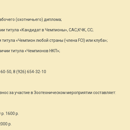
рабочего (охотничьего) диплома;
чии титула «Кандидат в Чемпионы», САС,КЧК, СС;
 титула «Чемпион любой страны (члена FCI) или клуба»;
личии титула «Чемпионов НКП»;
60-50, 8 (926) 654-32-10
ос за участие в Зоотехническом мероприятии составляет:
р. 1600 р.
000 р.