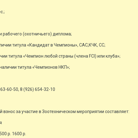
с.;
ии рабочего (охотничьего) диплома;
аличии титула «Кандидат в Чемпионы», САС,КЧК, СС;
чии титула «Чемпион любой страны (члена FCI) или клуба»;
 наличии титула «Чемпионов НКП»;
63-60-50, 8 (926) 654-32-10
взнос за участие в Зоотехническом мероприятии составляет:
я
00 р. 1600 р.