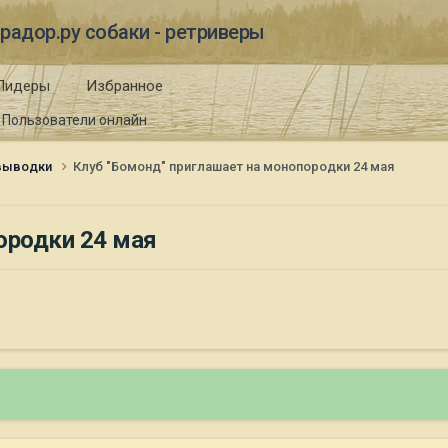
радор.ру собаки - ретриверы
Лидеры
Избранное
Пользователи онлайн
 выводки
Клуб "Бомонд" приглашает на монопородки 24 мая
ородки 24 мая