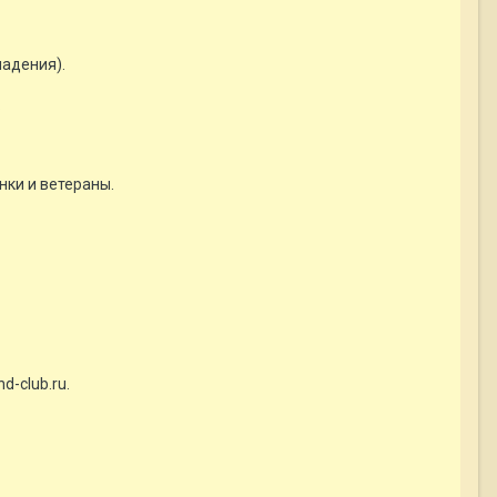
ладения).
.
нки и ветераны.
d-club.ru.