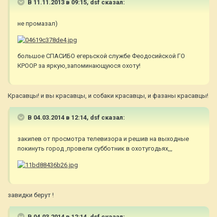
В 11.11.2013 в 09:15, dsf сказал:
не промазал)
большое СПАСИБО егерьской службе Феодосийской ГО
КРООР за яркую,запоминающуюся охоту!
Красавцы! и вы красавцы, и собаки красавцы, и фазаны красавцы!
В 04.03.2014 в 12:14, dsf сказал:
закипев от просмотра телевизора и решив на выходные
покинуть город ,провели субботник в охотугодьях,,,
завидки берут !
В 04.03.2014 в 12:14, dsf сказал: