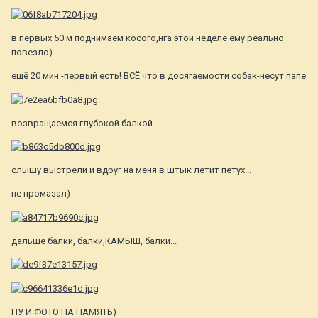
в первых 50 м поднимаем косого,нга этой неделе ему реально
повезло)
ещё 20 мин -первый есть! ВСЁ что в досягаемости собак-несут папе
возвращаемся глубокой балкой
слышу выстрели и вдруг на меня в штык летит петух...
не промазал)
дальше балки, балки,КАМЫШ, балки...
НУ И ФОТО НА ПАМЯТЬ)