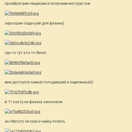
проибретаем лицензии и получаем инструктаж
заросшие сады-рай для фазана)
где то тут кто то бегал
мне достался самый голодавший и ощипанный))
в 11 охоту на фазана закончили
за сбитого не грех и чайку попить