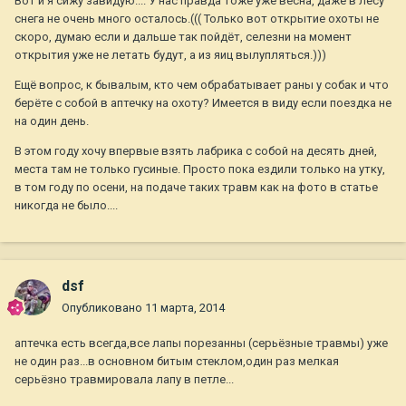
Вот и я сижу завидую.... У нас правда тоже уже весна, даже в лесу
снега не очень много осталось.((( Только вот открытие охоты не
скоро, думаю если и дальше так пойдёт, селезни на момент
открытия уже не летать будут, а из яиц вылупляться.)))
Ещё вопрос, к бывалым, кто чем обрабатывает раны у собак и что
берёте с собой в аптечку на охоту? Имеется в виду если поездка не
на один день.
В этом году хочу впервые взять лабрика с собой на десять дней,
места там не только гусиные. Просто пока ездили только на утку,
в том году по осени, на подаче таких травм как на фото в статье
никогда не было....
dsf
Опубликовано
11 марта, 2014
аптечка есть всегда,все лапы порезанны (серьёзные травмы) уже
не один раз...в основном битым стеклом,один раз мелкая
серьёзно травмировала лапу в петле...