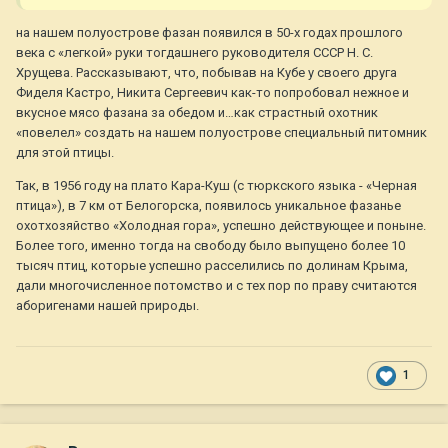
на нашем полуострове фазан появился в 50-х годах прошлого
века с «легкой» руки тогдашнего руководителя СССР Н. С.
Хрущева. Рассказывают, что, побывав на Кубе у своего друга
Фиделя Кастро, Никита Сергеевич как-то попробовал нежное и
вкусное мясо фазана за обедом и…как страстный охотник
«повелел» создать на нашем полуострове специальный питомник
для этой птицы.
Так, в 1956 году на плато Кара-Куш (с тюркского языка - «Черная
птица»), в 7 км от Белогорска, появилось уникальное фазанье
охотхозяйство «Холодная гора», успешно действующее и поныне.
Более того, именно тогда на свободу было выпущено более 10
тысяч птиц, которые успешно расселились по долинам Крыма,
дали многочисленное потомство и с тех пор по праву считаются
аборигенами нашей природы.
1