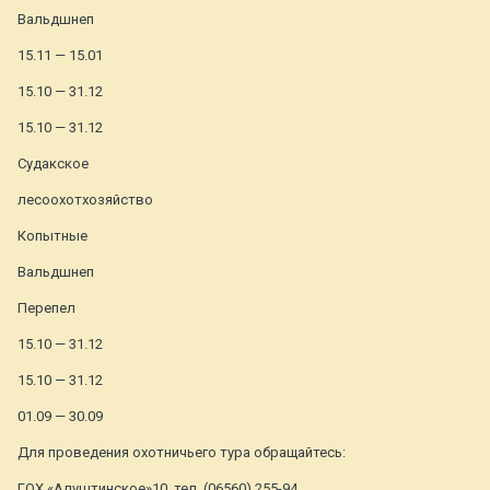
Вальдшнеп
15.11 — 15.01
15.10 — 31.12
15.10 — 31.12
Судакское
лесоохотхозяйство
Копытные
Вальдшнеп
Перепел
15.10 — 31.12
15.10 — 31.12
01.09 — 30.09
Для проведения охотничьего тура обращайтесь:
ГОХ «Алуштинское»10, тел. (06560) 255-94