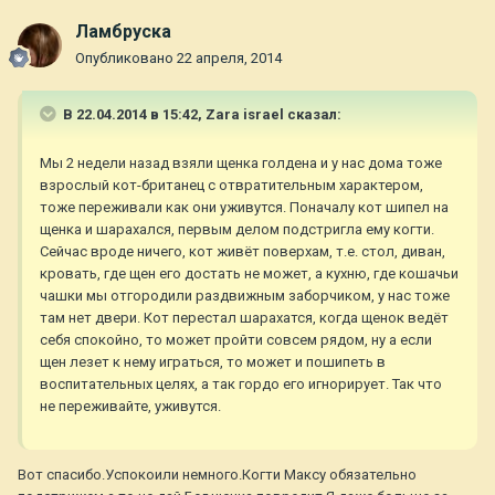
Ламбруска
Опубликовано
22 апреля, 2014
В 22.04.2014 в 15:42, Zara israel сказал:
Мы 2 недели назад взяли щенка голдена и у нас дома тоже
взрослый кот-британец с отвратительным характером,
тоже переживали как они уживутся. Поначалу кот шипел на
щенка и шарахался, первым делом подстригла ему когти.
Сейчас вроде ничего, кот живёт поверхам, т.е. стол, диван,
кровать, где щен его достать не может, а кухню, где кошачьи
чашки мы отгородили раздвижным заборчиком, у нас тоже
там нет двери. Кот перестал шарахатся, когда щенок ведёт
себя спокойно, то может пройти совсем рядом, ну а если
щен лезет к нему играться, то может и пошипеть в
воспитательных целях, а так гордо его игнорирует. Так что
не переживайте, уживутся.
Вот спасибо.Успокоили немного.Когти Максу обязательно