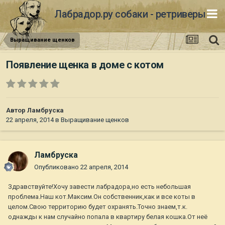
Лабрадор.ру собаки - ретриверы
Выращивание щенков
Появление щенка в доме с котом
Автор
Ламбруска
22 апреля, 2014
в
Выращивание щенков
Ламбруска
Опубликовано
22 апреля, 2014
Здравствуйте!Хочу завести лабрадора,но есть небольшая
проблема.Наш кот.Максим.Он собственник,как и все коты в
целом.Свою территорию будет охранять.Точно знаем,т.к.
однажды к нам случайно попала в квартиру белая кошка.От неё