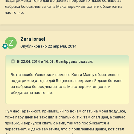
подстрижем,а то,не дай Бог,щенка повредит.Я даже больше за
лабрика боюсь,чем за кота.Макс переживет,хотя и обидится на
нас точно.
Zara israel
Опубликовано
22 апреля, 2014
В 22.04.2014 в 16:01, Ламбруска сказал:
Вот спасибо.Успокоили немного.Когти Максу обязательно
подстрижем,а то,не дай Бог,щенка повредит.Я даже больше
за лабрика боюсь,чем за кота.Макс переживет,хотя и
обидится на нас точно.
Ну у нас Тарзик-кот, привыкший по ночам спать на моей подушке,
тоже пару дней не заходил в спальню, т.к. там спал щен, а сейчас
привык, и вернулся спать с нами, так что пообижается и
перестанет. Я даже заметила, что с появлением щенка, кот стал