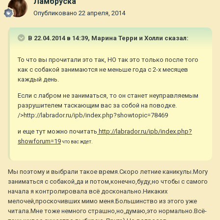
Ламбруска
Опубликовано
22 апреля, 2014
В 22.04.2014 в 14:39, Марина Терри и Холли сказал:
То что вы прочитали это так, НО так это только после того
как с собакой занимаются не меньше года с 2-х месяцев
каждый день.
Если с лабром не заниматься, то он станет неуправляемым
разрушителем таскающим вас за собой на поводке.
/>http://labrador.ru/ipb/index.php?showtopic=78469
и еще тут можно почитать
http://labrador.ru/ipb/index.php?
showforum=19
что вас ждет.
Мы поэтому и выбрали такое время.Скоро летние каникулы.Могу
заниматься с собакой,да и потом,конечно,буду,но чтобы с самого
начала я контролировала всё досконально.Никаких
мелочей,проскочивших мимо меня.Большинство из этого уже
читала.Мне тоже немного страшно,но,думаю,это нормально.Всё-