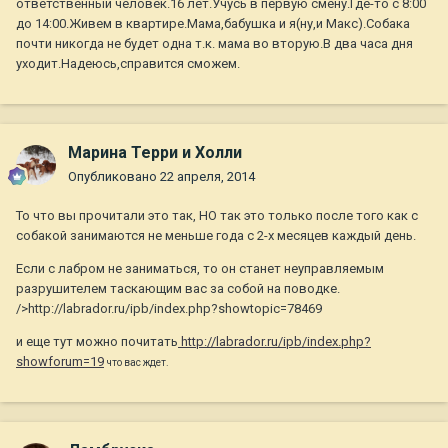
ответственный человек.16 лет.Учусь в первую смену.Где-то с 8:00
до 14:00.Живем в квартире.Мама,бабушка и я(ну,и Макс).Собака
почти никогда не будет одна т.к. мама во вторую.В два часа дня
уходит.Надеюсь,справится сможем.
Марина Терри и Холли
Опубликовано
22 апреля, 2014
То что вы прочитали это так, НО так это только после того как с
собакой занимаются не меньше года с 2-х месяцев каждый день.
Если с лабром не заниматься, то он станет неуправляемым
разрушителем таскающим вас за собой на поводке.
/>http://labrador.ru/ipb/index.php?showtopic=78469
и еще тут можно почитать
http://labrador.ru/ipb/index.php?
showforum=19
что вас ждет.