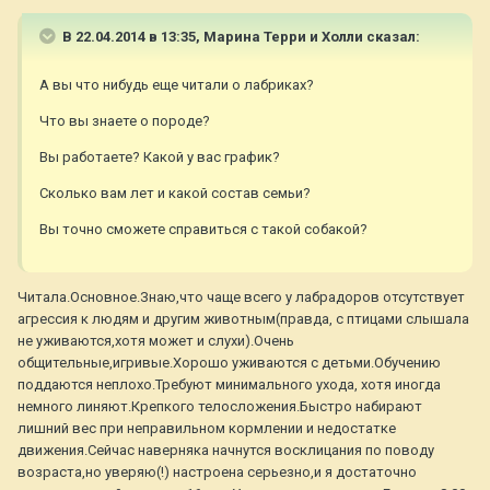
В 22.04.2014 в 13:35, Марина Терри и Холли сказал:
А вы что нибудь еще читали о лабриках?
Что вы знаете о породе?
Вы работаете? Какой у вас график?
Сколько вам лет и какой состав семьи?
Вы точно сможете справиться с такой собакой?
Читала.Основное.Знаю,что чаще всего у лабрадоров отсутствует
агрессия к людям и другим животным(правда, с птицами слышала
не уживаются,хотя может и слухи).Очень
общительные,игривые.Хорошо уживаются с детьми.Обучению
поддаются неплохо.Требуют минимального ухода, хотя иногда
немного линяют.Крепкого телосложения.Быстро набирают
лишний вес при неправильном кормлении и недостатке
движения.Сейчас наверняка начнутся восклицания по поводу
возраста,но уверяю(!) настроена серьезно,и я достаточно