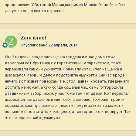
предложения.У Зотовой Марии,например.Можно было бы и без
документов,но как-то страшно.
Zara israel
Опубликовано
22 апреля, 2014
Мы 2 недели назад взяли щенка голдена и у нас дома тоже
взрослый кот-британец с отвратительным характером, тоже
переживали как они уживутся. Поначалу кот шипел на щенка и
шарахался, первым делом подстригла ему когти. Сейчас вроде
ничего, кот живёт поверхам, т.е. стол, диван, кровать, где щен его
достать не может, а кухню, где кошачьи чашки мы отгородили
раздвижным заборчиком, у нас тоже там нет двери. Кот перестал
шарахатся, когда щенок ведёт себя спокойно, то может пройти
совсем рядом, ну а если щен лезет к нему играться, то может и
пошипеть в воспитательных целях, а так гордо его игнорирует. Так
что не переживайте, уживутся.