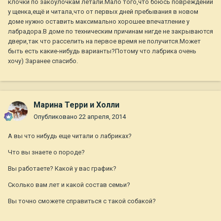
клочки по закоулочкам летали.Мало того,что боюсь повреждений
у щенка,ещё и читала,что от первых дней пребывания в новом
доме нужно оставить максимально хорошее впечатление у
лабрадора.В доме по техническим причинам нигде не закрываются
двери,так что расселить на первое время не получится.Может
быть есть какие-нибудь варианты?Потому что лабрика очень
хочу) Заранее спасибо.
Марина Терри и Холли
Опубликовано
22 апреля, 2014
А вы что нибудь еще читали о лабриках?
Что вы знаете о породе?
Вы работаете? Какой у вас график?
Сколько вам лет и какой состав семьи?
Вы точно сможете справиться с такой собакой?