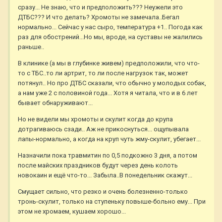
сразу... Не знаю, что и предположить??? Неужели это
ДТБС??? И что делать? Хромоты не замечала..Бегал
нормально... Сейчас у нас сыро, температура +1.. Погода как
раз для обострений...Но мы, вроде, на суставы не жалились
раньше..
В клинике (а мы в глубинке живем) предположили, что что-
то с ТБС..то ли артрит, то ли после нагрузок так, может
потянул.. Но про ДТБС сказали, что обычно у молодых собак,
а нам уже 2 с половиной года... Хотя я читала, что и в 6 лет
бывает обнаруживают...
Но не видели мы хромоты и скулит когда до крупа
дотрагиваюсь сзади.. Аж не прикоснуться... ощупывала
лапы-нормально, а когда на круп чуть жму-скулит, убегает...
Назначили пока травмитин по 0,5 подкожно 3 дня, а потом
после майских праздников будут через день колоть
новокаин и ещё что-то... Забыла..В понедельник скажут...
Смущает сильно, что резко и очень болезненно-только
тронь-скулит, только на ступеньку повыше-больно ему... При
этом не хромаем, кушаем хорошо...