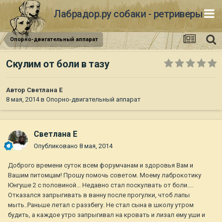
Лабрадор.ру собаки - ретриверы
Опорно-двигательный аппарат
Скулим от боли в тазу
Автор
Светлана Е
8 мая, 2014
в
Опорно-двигательный аппарат
Светлана Е
Опубликовано
8 мая, 2014
Доброго времени суток всем форумчанам и здоровья Вам и
Вашим питомцам! Прошу помочь советом. Моему лаброкотику
Юнгуше 2 с половиной... Недавно стал поскулвать от боли....
Отказался запрыгивать в ванну после прогулки, чтоб лапы
мыть..Раньше летал с раззбегу. Не стал сына в школу утром
будить, а каждое утро запрыгивал на кровать и лизал ему уши и