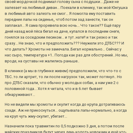
своей мордочкой поднимал голову сына с подушки... Даже не
залезает на любимый диван... Поехали в клинику, так мой Юнгушка
в любимый авто залезть не смог... Я помогла ему поставить
передние лапы на сиденье,, чтоб потом зад занести, так он
заплакал... Я сама проревела всю ночь... Что такое?? Ещё пару
дней назад мой пёса бегал на даче, купался в последнем снеге,
гонялся за соседским песиком... и тут..нате!! и так резко и так
сразу... Не знаю, что и предположить??? Неужели это ДТБС??? И
что делать? Хромоты не замечала..Бегал нормально... Сейчас у
нас сыро, температура +1.. Погода как раз для обострений...Но мы,
вроде, на суставы не жалились раньше..
В клинике (а мы в глубинке живем) предположили, что что-то с
ТБС..то ли артрит, то ли после нагрузок так, может потянул.. Но
про ДТБС сказали, что обычно у молодых собак, а нам уже 2 с
половиной года... Хотя я читала, что и в 6 лет бывает
обнаруживают...
Но не видели мы хромоты и скулит когда до крупа дотрагиваюсь
сзади.. Аж не прикоснуться... ощупывала лапы-нормально, а когда
на круп чуть жму-скулит, убегает...
Назначили пока травмитин по 0,5 подкожно 3 дня, а потом после
майских праздников будут через день колоть новокаин и ещё что-