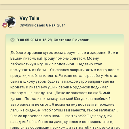
Vey Talie
Опубликовано
8 мая, 2014
В 08.05.2014 в 15:28, Светлана Е сказал:
Доброго времени суток всем форумчанам и здоровья Вам и
Вашим питомцам! Прошу помочь советом. Моему
лаброкотику Юнгуше 2 с половиной... Недавно стал
поскулвать от боли.... Отказался запрыгивать в ванну после
прогулки, чтоб лапы мыть..Раньше летал с раззбегу. Не стал
сына в школу утром будить, а каждое утро запрыгивал на
кровать и лизал ему уши и своей мордочкой поднимал
голову сына с подушки... Даже не залезает на любимый
диван... Поехали в клинику, так мой Юнгушка в любимый
авто залезть не смог... Я помогла ему поставить передние
лапы на сиденье,, чтоб потом зад занести, так он заплакал...
Я сама проревела всю ночь... Что такое?? Ещё пару дней
назад мой пёса бегал на даче, купался в последнем снеге,
гонялся за соседским песиком... и тут..нате!! и так резко и так