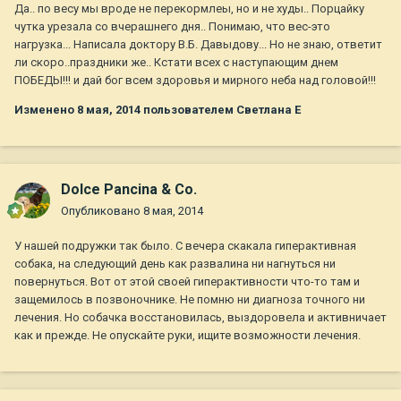
Да.. по весу мы вроде не перекормлеы, но и не худы.. Порцайку
чутка урезала со вчерашнего дня.. Понимаю, что вес-это
нагрузка... Написала доктору В.Б. Давыдову... Но не знаю, ответит
ли скоро..праздники же.. Кстати всех с наступающим днем
ПОБЕДЫ!!! и дай бог всем здоровья и мирного неба над головой!!!
Изменено
8 мая, 2014
пользователем Светлана Е
Dolce Pancina & Co.
Опубликовано
8 мая, 2014
У нашей подружки так было. С вечера скакала гиперактивная
собака, на следующий день как развалина ни нагнуться ни
повернуться. Вот от этой своей гиперактивности что-то там и
защемилось в позвоночнике. Не помню ни диагноза точного ни
лечения. Но собачка восстановилась, выздоровела и активничает
как и прежде. Не опускайте руки, ищите возможности лечения.