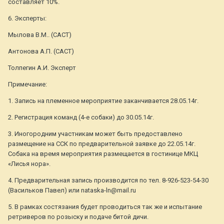
составляет 10%.
6. Эксперты:
Мылова В.М.. (САСТ)
Антонова А.П. (САСТ)
Толпегин А.И. Эксперт
Примечание:
1. Запись на племенное мероприятие заканчивается 28.05.14г.
2. Регистрация команд (4-е собаки) до 30.05.14г.
3. Иногородним участникам может быть предоставлено
размещение на ССК по предварительной заявке до 22.05.14г.
Собака на время мероприятия размещается в гостинице МКЦ
«Лисья нора».
4. Предварительная запись производится по тел. 8-926-523-54-30
(Васильков Павел) или nataska-ln@mail.ru
5. В рамках состязания будет проводиться так же и испытание
ретриверов по розыску и подаче битой дичи.