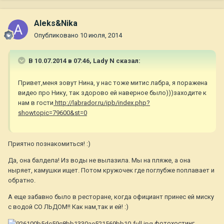
Aleks&Nika
Опубликовано
10 июля, 2014
В 10.07.2014 в 07:46, Lady N сказал:
Привет,меня зовут Нина, у нас тоже митис лабра, я поражена
видео про Нику, так здорово ей наверное было)))заходите к
нам в гости
http://labrador.ru/ipb/index.php?
showtopic=79600&st=0
Приятно познакомиться! :)
Да, она балдела! Из воды не вылазила. Мы на пляже, а она
ныряет, камушки ищет. Потом кружочек где поглубже поплавает и
обратно.
А еще забавно было в ресторане, когда официант принес ей миску
с водой СО ЛЬДОМ!! Как нам,так и ей! :)
фотохостинг