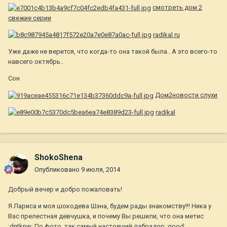
cмотреть дом 2
свежие серии
radikal ru
Уже даже не верится, что когда-то она такой была.. А это всего-то
навсего октябрь..
Сон
Дом2новости слухи
radikal
ShokoShena
Опубликовано
9 июля, 2014
Добрый вечер и добро пожаловать!
Я Лариса и моя шокодева Шэна, будем рады знакомству!!! Ника у
Вас прелестная девчушка, и почему Вы решили, что она метис
:dntknw: По фото, так самый настоящий лабрадор :good: