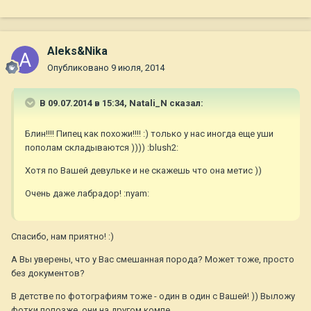
Aleks&Nika
Опубликовано
9 июля, 2014
В 09.07.2014 в 15:34, Natali_N сказал:
Блин!!!! Пипец как похожи!!!! :) только у нас иногда еще уши
пополам складываются )))) :blush2:
Хотя по Вашей девульке и не скажешь что она метис ))
Очень даже лабрадор! :nyam:
Спасибо, нам приятно! :)
А Вы уверены, что у Вас смешанная порода? Может тоже, просто
без документов?
В детстве по фотографиям тоже - один в один с Вашей! )) Выложу
фотки попозже, они на другом компе.