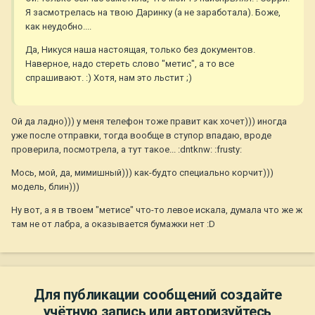
Я засмотрелась на твою Даринку (а не заработала). Боже,
как неудобно....
Да, Никуся наша настоящая, только без документов.
Наверное, надо стереть слово "метис", а то все
спрашивают. :) Хотя, нам это льстит ;)
Ой да ладно))) у меня телефон тоже правит как хочет))) иногда
уже после отправки, тогда вообще в ступор впадаю, вроде
проверила, посмотрела, а тут такое... :dntknw: :frusty:
Мось, мой, да, мимишный))) как-будто специально корчит)))
модель, блин)))
Ну вот, а я в твоем "метисе" что-то левое искала, думала что же ж
там не от лабра, а оказывается бумажки нет :D
Для публикации сообщений создайте
учётную запись или авторизуйтесь