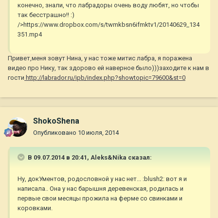
конечно, знали, что лабрадоры очень воду любят, но чтобы
так бесстрашно!! :)
/>https://www.dropbox.com/s/twmkbsn6ifmktv1/20140629_134
351.mp4
Привет,меня зовут Нина, у нас тоже митис лабра, я поражена
видео про Нику, так здорово ей наверное было)))заходите к нам в
гости
http://labrador.ru/ipb/index.php?showtopic=79600&st=0
ShokoShena
Опубликовано
10 июля, 2014
В 09.07.2014 в 20:41, Aleks&Nika сказал:
Ну, докУментов, родословной у нас нет... :blush2: вот я и
написала.. Она у нас барышня деревенская, родилась и
первые свои месяцы прожила на ферме со свинками и
коровками.