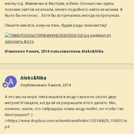
месяц год. Живем мы в Австрии, в Вене. Сколько мы здесь
похожих сайтов не искали, ничего подобного найти не можем. А
было бы не плохо... Хотя бы встречались иногда на прогулках. .
Пишите нам все, кому не лень, будем рады знакомству!
радикал ру
загрузить фото
Изменено
9 июля, 2014
пользователем Aleks&Nika
Aleks&Nika
Опубликовано
9 июля, 2014
А это мы на море. Ника ныряла в воду с высоты около двух
метров! И пищала, когда ей не разрешали этого делать. Мы,
конечно, знали, что лабрадоры очень воду любят, но чтобы так
бесстрашно!! :)
/>https://www.dropbox.com/s/twmkbsn6ifmktv1/20140629_134351.m
p4