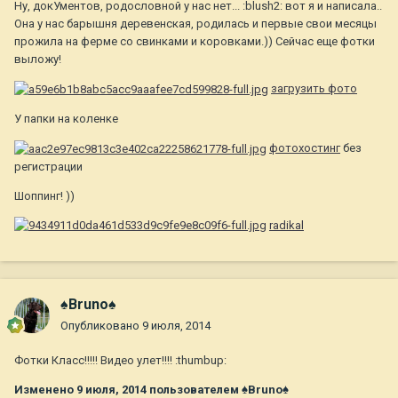
Ну, докУментов, родословной у нас нет... :blush2: вот я и написала..
Она у нас барышня деревенская, родилась и первые свои месяцы
прожила на ферме со свинками и коровками.)) Сейчас еще фотки
выложу!
загрузить фото
У папки на коленке
фотохостинг
без
регистрации
Шоппинг! ))
radikal
♠Bruno♠
Опубликовано
9 июля, 2014
Фотки Класс!!!!! Видео улет!!!! :thumbup:
Изменено
9 июля, 2014
пользователем ♠Bruno♠