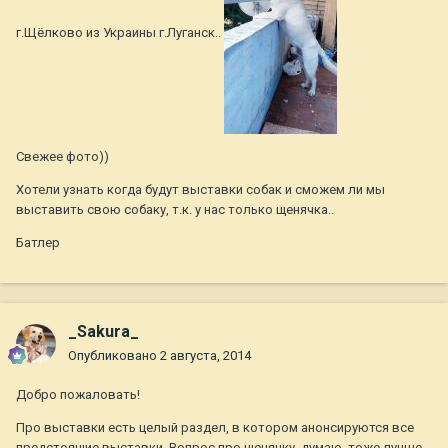
г.Щёлково из Украины г.Луганск..
Свежее фото))
Хотели узнать когда будут выставки собак и сможем ли мы
выставить свою собаку, т.к. у нас только щенячка..
Батлер
_Sakura_
Опубликовано
2 августа, 2014
Добро пожаловать!
Про выставки есть целый раздел, в котором анонсируются все
предстоящие выставки. Вопрос про щенячку, думаю, тоже лучше