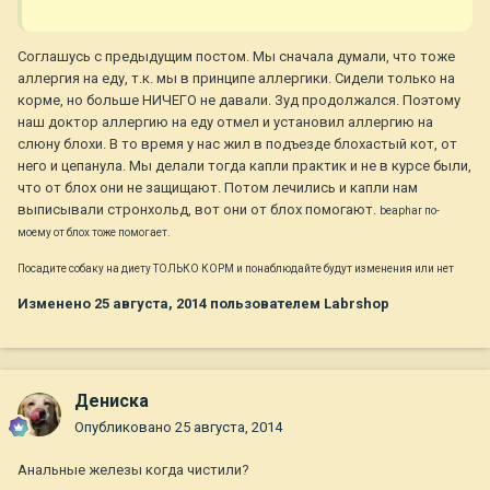
Соглашусь с предыдущим постом. Мы сначала думали, что тоже
аллергия на еду, т.к. мы в принципе аллергики. Сидели только на
корме, но больше НИЧЕГО не давали. Зуд продолжался. Поэтому
наш доктор аллергию на еду отмел и установил аллергию на
слюну блохи. В то время у нас жил в подъезде блохастый кот, от
него и цепанула. Мы делали тогда капли практик и не в курсе были,
что от блох они не защищают. Потом лечились и капли нам
выписывали стронхольд, вот они от блох помогают.
beaphar по-
моему от блох тоже помогает.
Посадите собаку на диету ТОЛЬКО КОРМ и понаблюдайте будут изменения или нет
Изменено
25 августа, 2014
пользователем Labrshop
Дениска
Опубликовано
25 августа, 2014
Анальные железы когда чистили?