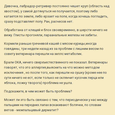
Девочка, лабрадор-ретривер постоянно чешет круп (область над
хвостом), у самой дотянуться не получается, поэтому либо
катается по земле, либо ерзает на попе, когда хочешь погладить,
сразу подставляет попу. Ран, расчесов нет.
Обработана от клещей и блох своевременно, в шерсти ничего не
вижу. Глисты прогоняли, параанальные железы не забиты.
Кормили раньше гречневой кашей с мясом курицы,иногда
говядины, три недели назад из за проблем с лишним весом по
совету ветеринара перешли на хиллс метаболик.
Брали ОКА, ничего сверхъестественного не показал. Ветеринары
говорят, что это аллергия,выяснить на что можно методом
исключения , но после того, как перешли на сушку (кроме нее по
сути ничего не ест, если только не склянчит кусочек перца или
яблока, ложку творога) проблема не ушла.
Подскажите, в чем может быть проблема?
Может ли это быть связано с тем, что периодически у нас между
пальцами на передних лапах вскакивают болячки, по словам
ветов - межпальцевый дерматит?