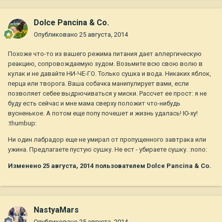
Dolce Pancina & Co.
Опубликовано
25 августа, 2014
Похоже что-то из вашего режима питания дает аллергическую
реакцию, сопровождаемую зудом. Возьмите всю свою волю в
кулак и не давайте НИ-ЧЕ-ГО. Только сушка и вода. Никаких яблок,
перца или творога. Ваша собачка манипулирует вами, если
позволяет себее выдрючиваться у миски. Рассчет ее прост: я не
буду есть сейчас и мне мама сверху положит что-нибудь
вусненькое. А потом еще попу почешет и жизнь удалась! Ю-ху!
:thumbup:
Ни один лабрадор еще не умирал от пропущенного завтрака или
ужина. Предлагаете пустую сушку. Не ест - убираете сушку. :nono:
Изменено
25 августа, 2014
пользователем Dolce Pancina & Co.
NastyaMars
Опубликовано
25 августа, 2014