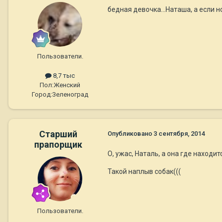
бедная девочка...Наташа, а если 
Пользователи.
8,7 тыс
Пол:
Женский
Город:
Зеленоград
Старший
Опубликовано
3 сентября, 2014
прапорщик
О, ужас, Наталь, а она где находи
Такой наплыв собак(((
Пользователи.