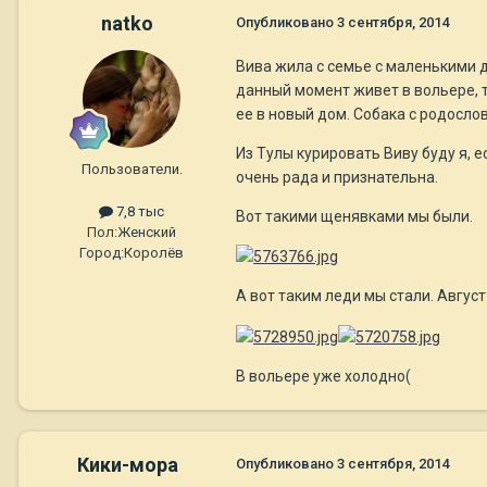
natko
Опубликовано
3 сентября, 2014
Вива жила с семье с маленькими д
данный момент живет в вольере, т
ее в новый дом. Собака с родосло
Из Тулы курировать Виву буду я, 
Пользователи.
очень рада и признательна.
7,8 тыс
Вот такими щенявками мы были.
Пол:
Женский
Город:
Королёв
А вот таким леди мы стали. Август
В вольере уже холодно(
Кики-мора
Опубликовано
3 сентября, 2014