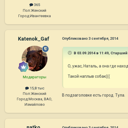
365
Пол:
Женский
Город:
Ивантеевка
Katenok_Gaf
Опубликовано
3 сентября, 2014
В 03.09.2014 в 11:49, Старши
О, ужас, Наталь, а она где нах
Такой наплыв собак(((
Модераторы
15,8 тыс
Пол:
Женский
В подзаголовке есть город. Тула.
Город:
Москва, ВАО,
Измайлово
natko
Опубликовано
3 сентября, 2014