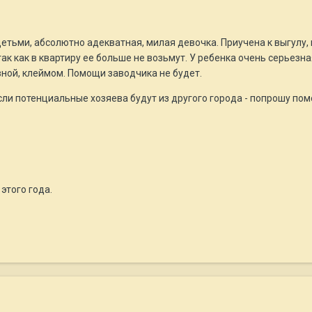
етьми, абсолютно адекватная, милая девочка. Приучена к выгулу,
ак как в квартиру ее больше не возьмут. У ребенка очень серьез
вной, клеймом. Помощи заводчика не будет.
если потенциальные хозяева будут из другого города - попрошу по
 этого года.