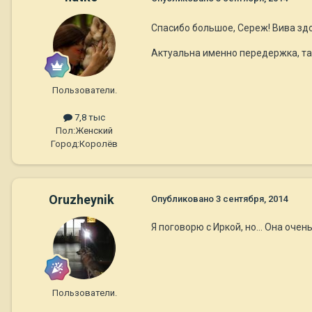
Спасибо большое, Сереж! Вива здор
Актуальна именно передержка, так
Пользователи.
7,8 тыс
Пол:
Женский
Город:
Королёв
Oruzheynik
Опубликовано
3 сентября, 2014
Я поговорю с Иркой, но... Она оче
Пользователи.