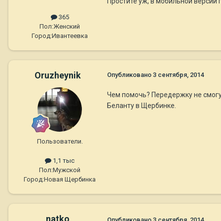
Простите уж, в мобильной версии п
365
Пол:
Женский
Город:
Ивантеевка
Oruzheynik
Опубликовано
3 сентября, 2014
Чем помочь? Передержку не смогу о
Беланту в Щербинке.
Пользователи.
1,1 тыс
Пол:
Мужской
Город:
Новая Щербинка
natko
Опубликовано
3 сентября, 2014