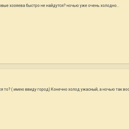
новые хозяева быстро не найдутся? ночью уже очень холодно...
тся то? ( имею ввиду город) Конечно холод ужасный, а ночью так во