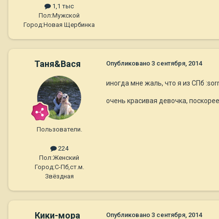
1,1 тыс
Пол:
Мужской
Город:
Новая Щербинка
Таня&Вася
Опубликовано
3 сентября, 2014
иногда мне жаль, что я из СПб :sorr
очень красивая девочка, поскоре
Пользователи.
224
Пол:
Женский
Город:
C-Пб,ст.м.
Звёздная
Кики-мора
Опубликовано
3 сентября, 2014