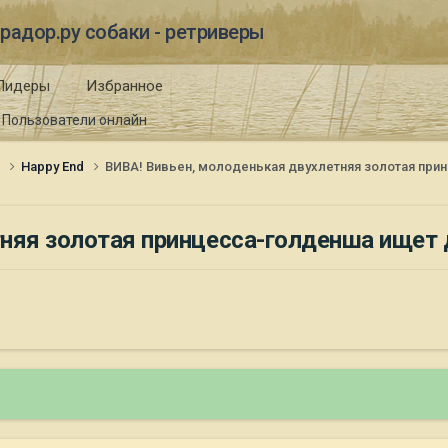
радор.ру собаки - ретриверы
Лидеры
Избранное
Пользователи онлайн
и
Happy End
ВИВА! Вивьен, молоденькая двухлетняя золотая при
няя золотая принцесса-голденша ищет 