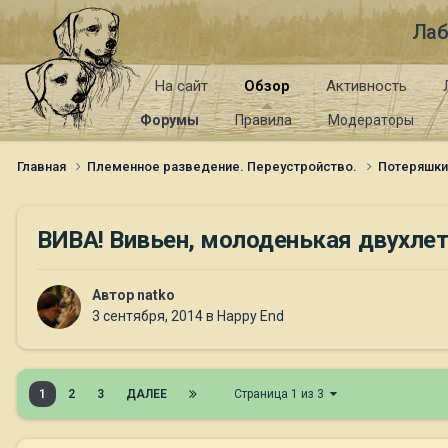
Лаб
На сайт
Обзор
Активность
Форумы
Правила
Модераторы
Главная
Племенное разведение. Переустройство.
Потеряшк
ВИВА! Вивьен, молоденькая двухлет
Автор
natko
3 сентября, 2014
в
Happy End
1
2
3
ДАЛЕЕ
Страница 1 из 3