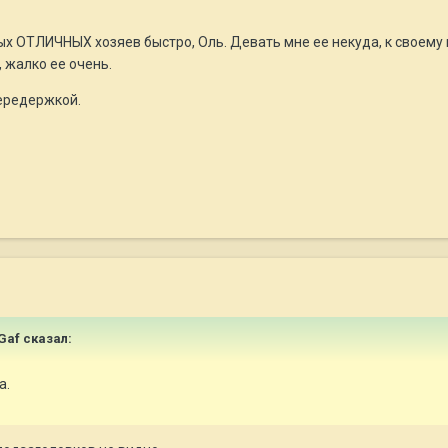
ых ОТЛИЧНЫХ хозяев быстро, Оль. Девать мне ее некуда, к своем
 жалко ее очень.
ередержкой.
_Gaf сказал:
а.