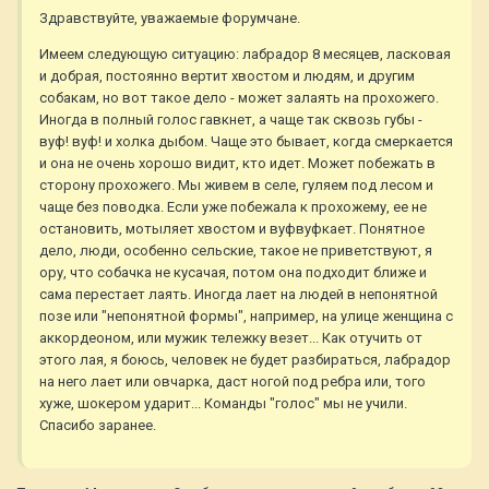
Здравствуйте, уважаемые форумчане.
Имеем следующую ситуацию: лабрадор 8 месяцев, ласковая
и добрая, постоянно вертит хвостом и людям, и другим
собакам, но вот такое дело - может залаять на прохожего.
Иногда в полный голос гавкнет, а чаще так сквозь губы -
вуф! вуф! и холка дыбом. Чаще это бывает, когда смеркается
и она не очень хорошо видит, кто идет. Может побежать в
сторону прохожего. Мы живем в селе, гуляем под лесом и
чаще без поводка. Если уже побежала к прохожему, ее не
остановить, мотыляет хвостом и вуфвуфкает. Понятное
дело, люди, особенно сельские, такое не приветствуют, я
ору, что собачка не кусачая, потом она подходит ближе и
сама перестает лаять. Иногда лает на людей в непонятной
позе или "непонятной формы", например, на улице женщина с
аккордеоном, или мужик тележку везет... Как отучить от
этого лая, я боюсь, человек не будет разбираться, лабрадор
на него лает или овчарка, даст ногой под ребра или, того
хуже, шокером ударит... Команды "голос" мы не учили.
Спасибо заранее.