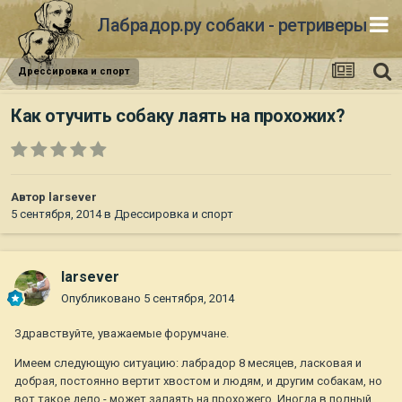
Лабрадор.ру собаки - ретриверы
Дрессировка и спорт
Как отучить собаку лаять на прохожих?
Автор
larsever
5 сентября, 2014
в
Дрессировка и спорт
larsever
Опубликовано
5 сентября, 2014
Здравствуйте, уважаемые форумчане.
Имеем следующую ситуацию: лабрадор 8 месяцев, ласковая и
добрая, постоянно вертит хвостом и людям, и другим собакам, но
вот такое дело - может залаять на прохожего. Иногда в полный