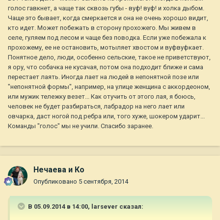
голос гавкнет, а чаще так сквозь губы - вуф! вуф! и холка дыбом.
Чаще это бывает, когда смеркается и она не очень хорошо видит,
кто идет. Может побежать в сторону прохожего. Мы живем в
селе, гуляем под лесом и чаще без поводка. Если уже побежала к
прохожему, ее не остановить, мотыляет хвостом и вуфвуфкает.
Понятное дело, люди, особенно сельские, такое не приветствуют,
я ору, что собачка не кусачая, потом она подходит ближе и сама
перестает лаять. Иногда лает на людей в непонятной позе или
"непонятной формы", например, на улице женщина с аккордеоном,
или мужик тележку везет... Как отучить от этого лая, я боюсь,
человек не будет разбираться, лабрадор на него лает или
овчарка, даст ногой под ребра или, того хуже, шокером ударит...
Команды "голос" мы не учили. Спасибо заранее.
Нечаева и Ко
Опубликовано
5 сентября, 2014
В 05.09.2014 в 14:00, larsever сказал: