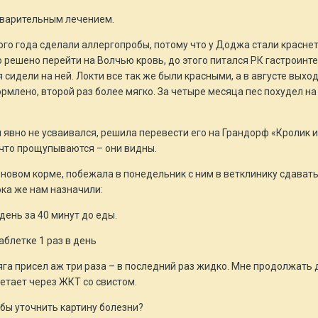
дварительным лечением.
ого года сделали аллергопробы, потому что у Доджа стали краснеть 
 решено перейти на Волчью кровь, до этого питался РК гастроин
я сидели на ней. Локти все так же были красными, а в августе выхо
млено, второй раз более мягко. За четыре месяца пес похудел на 
рм явно не усваивался, решила перевести его на Грандорф «Кролик 
о что прощупываются – они видны.
новом корме, побежала в понедельник с ним в ветклинику сдавать
ока же нам назначили:
 день за 40 минут до еды.
аблетке 1 раз в день
га присел аж три раза – в последний раз жидко. Мне продолжать 
летает через ЖКТ со свистом.
бы уточнить картину болезни?