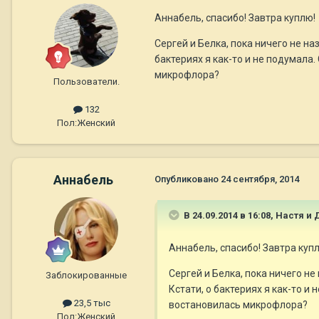
Aннaбель, спасибо! Завтра куплю!
Сергей и Белка, пока ничего не н
бактериях я как-то и не подумала.
микрофлора?
Пользователи.
132
Пол:
Женский
Aннaбель
Опубликовано
24 сентября, 2014
В 24.09.2014 в 16:08, Настя 
Aннaбель, спасибо! Завтра куп
Сергей и Белка, пока ничего н
Заблокированные
Кстати, о бактериях я как-то и
23,5 тыс
востановилась микрофлора?
Пол:
Женский