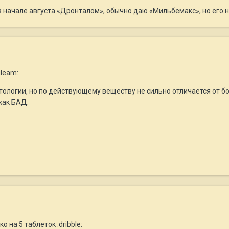
в начале августа «Дронталом», обычно даю «Мильбемакс», но его н
gleam:
атологии, но по действующему веществу не сильно отличается от
как БАД.
о на 5 таблеток :dribble: