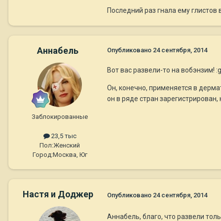
Последний раз гнала ему глистов 
Aннaбель
Опубликовано
24 сентября, 2014
Вот вас развели-то на вобэнзим! :
Он, конечно, применяется в дерм
он в ряде стран зарегистрирован, 
Заблокированные
23,5 тыс
Пол:
Женский
Город:
Москва, Юг
Настя и Доджер
Опубликовано
24 сентября, 2014
Aннaбель, благо, что развели тольк