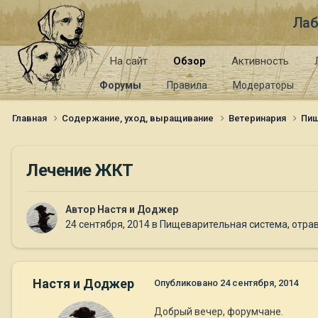
Лаб
На сайт
Обзор
Активность
Форумы
Правила
Модераторы
Главная
Содержание, уход, выращивание
Ветеринария
Пищ
Лечение ЖКТ
Автор
Настя и Доджер
24 сентября, 2014
в
Пищеварительная система, отрав
Настя и Доджер
Опубликовано
24 сентября, 2014
Добрый вечер, форумчане.