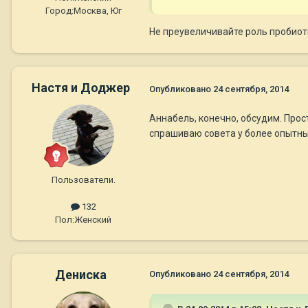
Город:
Москва, Юг
Не преувеличивайте роль пробиоти
Настя и Доджер
Опубликовано
24 сентября, 2014
Aннaбель, конечно, обсудим. Прост
спрашиваю совета у более опытн
Пользователи.
132
Пол:
Женский
Дениска
Опубликовано
24 сентября, 2014