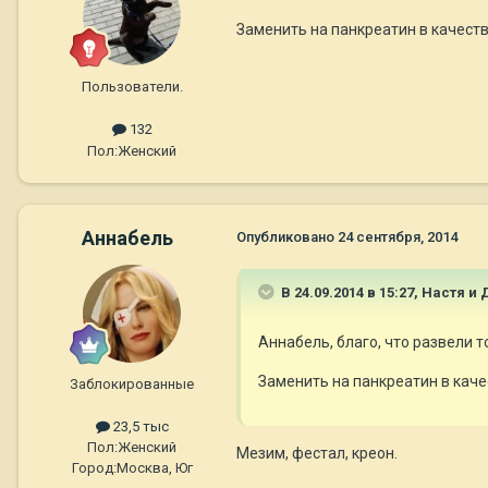
Заменить на панкреатин в качеств
Пользователи.
132
Пол:
Женский
Aннaбель
Опубликовано
24 сентября, 2014
В 24.09.2014 в 15:27, Настя 
Aннaбель, благо, что развели то
Заменить на панкреатин в каче
Заблокированные
23,5 тыс
Пол:
Женский
Мезим, фестал, креон.
Город:
Москва, Юг