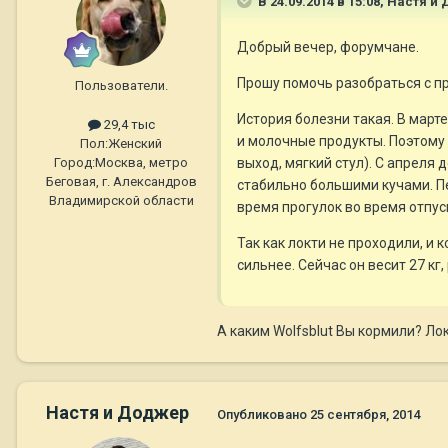
В 24.09.2014 в 15:08, Настя 
Добрый вечер, форумчане.
Прошу помочь разобраться с 
Пользователи.
История болезни такая. В марте
29,4 тыс
и молочные продукты. Поэтому
Пол:
Женский
выход, мягкий стул). С апреля 
Город:
Москва, метро
Беговая, г. Александров
стабильно большими кучами. Пе
Владимирской области
время прогулок во время отпуск
Так как локти не проходили, и
сильнее. Сейчас он весит 27 кг
А каким Wolfsblut Вы кормили? Лок
Настя и Доджер
Опубликовано
25 сентября, 2014