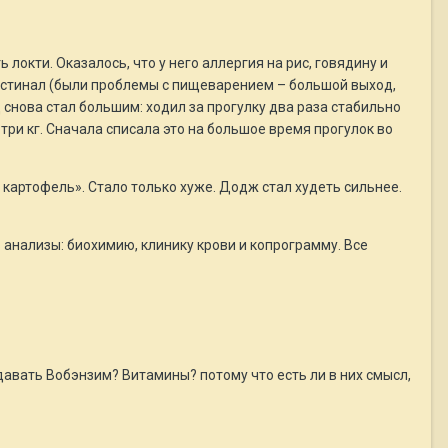
локти. Оказалось, что у него аллергия на рис, говядину и
тестинал (были проблемы с пищеварением – большой выход,
д снова стал большим: ходил за прогулку два раза стабильно
три кг. Сначала списала это на большое время прогулок во
и картофель». Стало только хуже. Додж стал худеть сильнее.
 анализы: биохимию, клинику крови и копрограмму. Все
давать Вобэнзим? Витамины? потому что есть ли в них смысл,