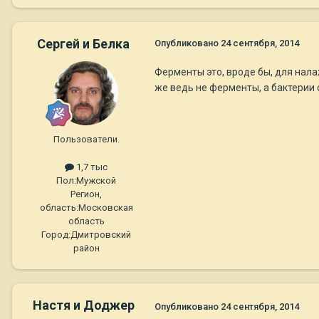
Сергей и Белка
Опубликовано
24 сентября, 2014
Ферменты это, вроде бы, для нал
же ведь не ферменты, а бактерии о
Пользователи.
1,7 тыс
Пол:
Мужской
Регион,
область:
Московская
область
Город:
Дмитровский
район
Настя и Доджер
Опубликовано
24 сентября, 2014