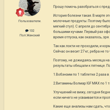
Прошу помочь разобраться с пре
История болезни такая. В марте эт
молочные продукты. Поэтому было
Пользователи.
мягкий стул). С апреля до сентябр
132
большими кучами. Первый раз офор
Пол:
Женский
время отпуска, как оказалось, зря.
Так как локти не проходили, и ко
Сейчас он весит 27 кг, ребра не т
Поэтому, не дожидаясь месяца на 
результаты обещали к пятнице. П
1.Вобэнзим по 1 таблетке 2 раза в
2.Витамины Волмар IGF MAX по 1 т
Улучшений не вижу, сегодня бедня
если ничего не усваивается и про
Какие еще анализы нам сдать, что