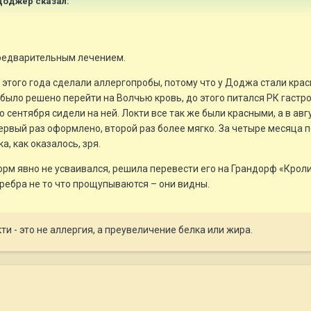
и Доджер сказал:
предварительным лечением.
 этого года сделали аллергопробы, потому что у Доджа стали красн
 было решено перейти на Волчью кровь, до этого питался РК гаст
до сентября сидели на ней. Локти все так же были красными, а в ав
рвый раз оформлено, второй раз более мягко. За четыре месяца пе
а, как оказалось, зря.
 корм явно не усваивался, решила перевести его на Грандорф «Крол
, ребра не то что прощупываются – они видны.
ти - это не аллергия, а преувеличение белка или жира.