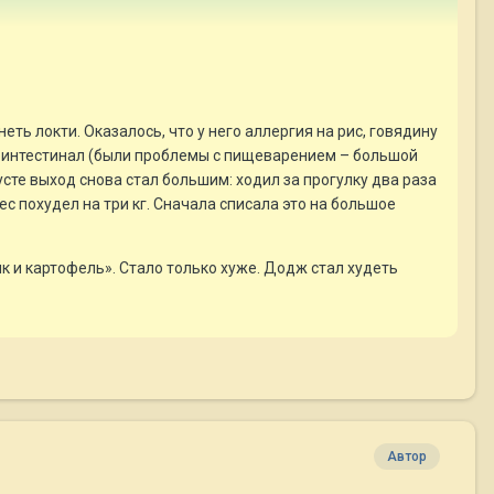
еть локти. Оказалось, что у него аллергия на рис, говядину
роинтестинал (были проблемы с пищеварением – большой
густе выход снова стал большим: ходил за прогулку два раза
с похудел на три кг. Сначала списала это на большое
ик и картофель». Стало только хуже. Додж стал худеть
Автор