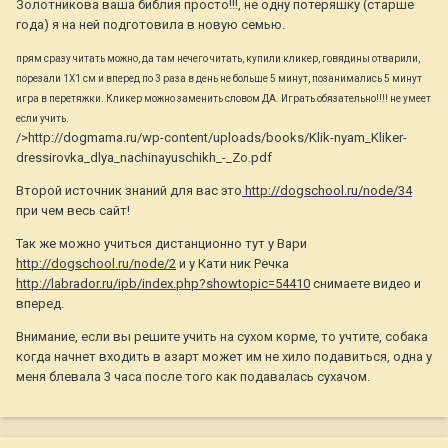
Золотникова ваша библия просто!!!, не одну потеряшку (старше
года) я на ней подготовила в новую семью.
прям сразу читать можно, да там нечего читать, купили кликер, говядины отварили,
порезали 1Х1 см и вперед по 3 раза в день не больше 5 минут, позанимались 5 минут
игра в перетяжки. Кликер можно заменить словом ДА. Играть обязательно!!!! не умеет
если учить.
/>http://dogmama.ru/wp-content/uploads/books/Klik-nyam_Kliker-
dressirovka_dlya_nachinayuschikh_-_Zo.pdf
Второй источник знаний для вас это
http://dogschool.ru/node/34
при чем весь сайт!
Так же можно учиться дистанционно тут у Вари
http://dogschool.ru/node/2
и у Кати ник Речка
http://labrador.ru/ipb/index.php?showtopic=54410
снимаете видео и
вперед.
Внимание, если вы решите учить на сухом корме, то учтите, собака
когда начнет входить в азарт может им не хило подавиться, одна у
меня блевала 3 часа после того как подавалась сухачом.