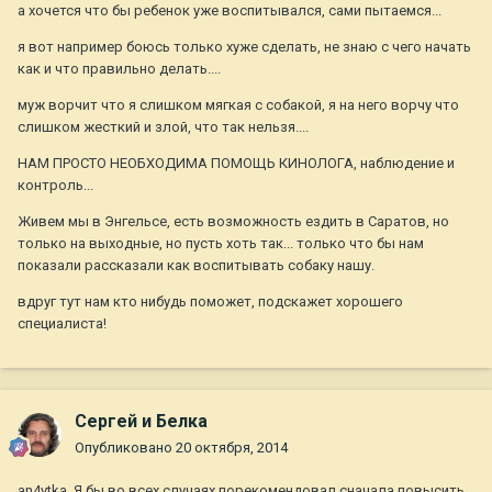
а хочется что бы ребенок уже воспитывался, сами пытаемся...
я вот например боюсь только хуже сделать, не знаю с чего начать
как и что правильно делать....
муж ворчит что я слишком мягкая с собакой, я на него ворчу что
слишком жесткий и злой, что так нельзя....
НАМ ПРОСТО НЕОБХОДИМА ПОМОЩЬ КИНОЛОГА, наблюдение и
контроль...
Живем мы в Энгельсе, есть возможность ездить в Саратов, но
только на выходные, но пусть хоть так... только что бы нам
показали рассказали как воспитывать собаку нашу.
вдруг тут нам кто нибудь поможет, подскажет хорошего
специалиста!
Сергей и Белка
Опубликовано
20 октября, 2014
an4ytka
, Я бы во всех случаях порекомендовал сначала повысить