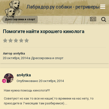
Лабрадор.ру собаки - ретриверы
Дрессировка и спорт
Помогите найти хорошего кинолога
Автор
an4ytka
20 октября, 2014
в
Дрессировка и спорт
an4ytka
Опубликовано
20 октября, 2014
Нам нужна помощь кинолога!!!!
Советуют но как то все не наши( то времени на нас нету, то
приходите в 7 месяцев там разберемся)....