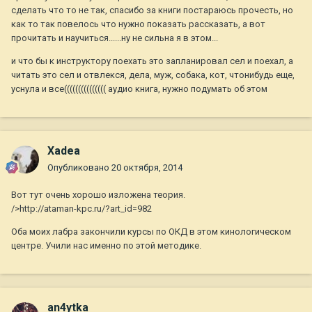
сделать что то не так, спасибо за книги постараюсь прочесть, но
как то так повелось что нужно показать рассказать, а вот
прочитать и научиться......ну не сильна я в этом...
и что бы к инструктору поехать это запланировал сел и поехал, а
читать это сел и отвлекся, дела, муж, собака, кот, чтонибудь еще,
уснула и все((((((((((((((( аудио книга, нужно подумать об этом
Xadea
Опубликовано
20 октября, 2014
Вот тут очень хорошо изложена теория.
/>http://ataman-kpc.ru/?art_id=982
Оба моих лабра закончили курсы по ОКД в этом кинологическом
центре. Учили нас именно по этой методике.
an4ytka