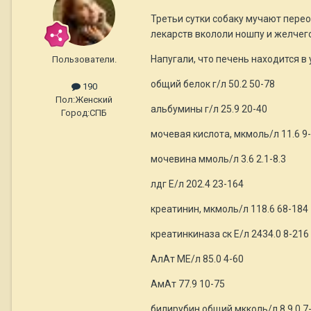
Третьи сутки собаку мучают перео
лекарств вкололи ношпу и желчег
Напугали, что печень находится в
Пользователи.
общий белок г/л 50.2 50-78
190
Пол:
Женский
альбумины г/л 25.9 20-40
Город:
СПБ
мочевая кислота, мкмоль/л 11.6 9
мочевина ммоль/л 3.6 2.1-8.3
лдг Е/л 202.4 23-164
креатинин, мкмоль/л 118.6 68-184
креатинкиназа ск Е/л 2434.0 8-216
АлАт МЕ/л 85.0 4-60
АмАт 77.9 10-75
билирубин общий мкколь/л 8.9 0.7