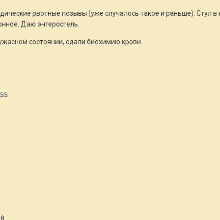
дические рвотные позывы (уже случалось такое и раньше). Стул в н
онное. Даю энтеросгель.
 ужасном состоянии, сдали биохимию крови.
-55
-8