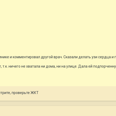
6
инике и комментировал другой врач. Сказали делать узи сердца и 
 т.к. ничего не хватала ни дома, ни на улице. Дала ей подпорченну
стрите, проверьте ЖКТ