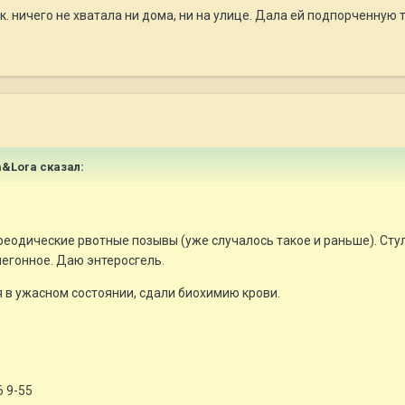
к. ничего не хватала ни дома, ни на улице. Дала ей подпорченную т
ia&Lora сказал:
реодические рвотные позывы (уже случалось такое и раньше). Стул 
чегонное. Даю энтеросгель.
я в ужасном состоянии, сдали биохимию крови.
6 9-55