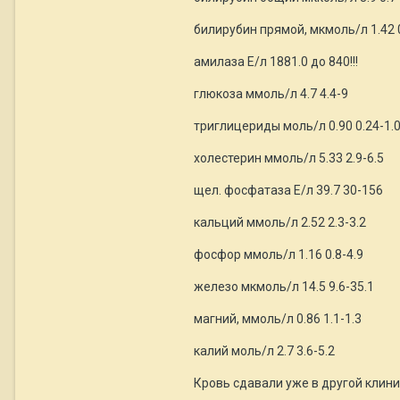
билирубин прямой, мкмоль/л 1.42 
амилаза Е/л 1881.0 до 840!!!
глюкоза ммоль/л 4.7 4.4-9
триглицериды моль/л 0.90 0.24-1.
холестерин ммоль/л 5.33 2.9-6.5
щел. фосфатаза Е/л 39.7 30-156
кальций ммоль/л 2.52 2.3-3.2
фосфор ммоль/л 1.16 0.8-4.9
железо мкмоль/л 14.5 9.6-35.1
магний, ммоль/л 0.86 1.1-1.3
калий моль/л 2.7 3.6-5.2
Кровь сдавали уже в другой клини