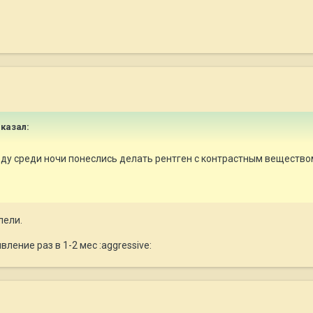
сказал:
ду среди ночи понеслись делать рентген с контрастным вещество
лели.
вление раз в 1-2 мес :aggressive: