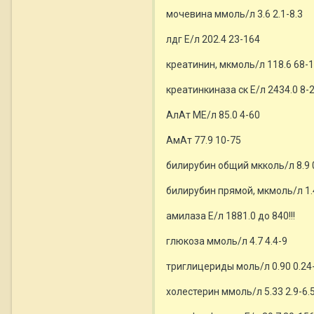
мочевина ммоль/л 3.6 2.1-8.3
лдг Е/л 202.4 23-164
креатинин, мкмоль/л 118.6 68-
креатинкиназа ск Е/л 2434.0 8-
АлАт МЕ/л 85.0 4-60
АмАт 77.9 10-75
билирубин общий мкколь/л 8.9 
билирубин прямой, мкмоль/л 1.
амилаза Е/л 1881.0 до 840!!!
глюкоза ммоль/л 4.7 4.4-9
триглицериды моль/л 0.90 0.24-
холестерин ммоль/л 5.33 2.9-6.