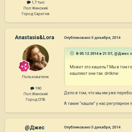
1,7 тыс
Пол:
Женский
Город:
Cаратов
Anastasia&Lora
Опубликовано
5 декабря, 2014
В 05.12.2014 в 21:57, @Джес 
Может это кашель? Мы в том го
кашляют они так :dntknw:
Пользователи.
190
Дело в том, что мы им уже перебо
Пол:
Женский
Город:
СПБ
А такие "кашли" у нас регулярное я
@Джес
Опубликовано
5 декабря, 2014