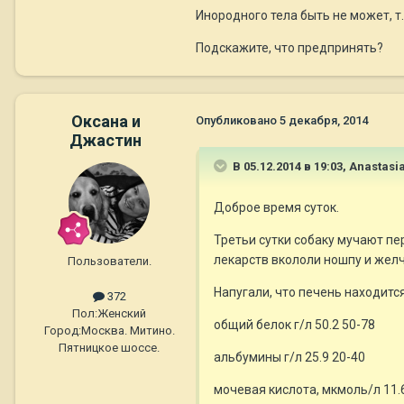
Инородного тела быть не может, т.
Подскажите, что предпринять?
Оксана и
Опубликовано
5 декабря, 2014
Джастин
В 05.12.2014 в 19:03, Anastas
Доброе время суток.
Третьи сутки собаку мучают пе
лекарств вкололи ношпу и жел
Пользователи.
Напугали, что печень находитс
372
Пол:
Женский
общий белок г/л 50.2 50-78
Город:
Москва. Митино.
Пятницкое шоссе.
альбумины г/л 25.9 20-40
мочевая кислота, мкмоль/л 11.