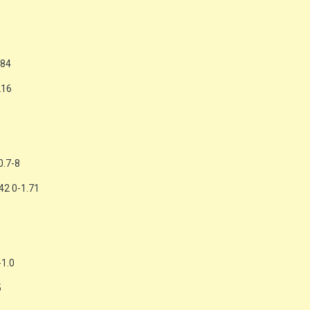
184
216
0.7-8
42 0-1.71
1.0
5