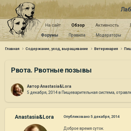
Лаб
На сайт
Обзор
Активность
Форумы
Правила
Модераторы
Главная
Содержание, уход, выращивание
Ветеринария
Пищ
Рвота. Рвотные позывы
Автор
Anastasia&Lora
5 декабря, 2014
в
Пищеварительная система, отравле
Anastasia&Lora
Опубликовано
5 декабря, 2014
Доброе время суток.