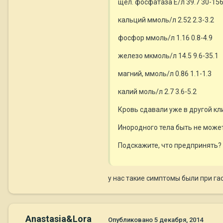
щел. фосфатаза Е/л 39.7 30-15
кальций ммоль/л 2.52 2.3-3.2
фосфор ммоль/л 1.16 0.8-4.9
железо мкмоль/л 14.5 9.6-35.1
магний, ммоль/л 0.86 1.1-1.3
калий моль/л 2.7 3.6-5.2
Кровь сдавали уже в другой кл
Инородного тела быть не может,
Подскажите, что предпринять?
у нас такие симптомы были при га
Anastasia&Lora
Опубликовано
5 декабря, 2014