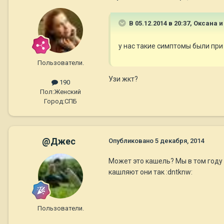
В 05.12.2014 в 20:37, Оксана 
у нас такие симптомы были при
Пользователи.
Узи жкт?
190
Пол:
Женский
Город:
СПБ
@Джес
Опубликовано
5 декабря, 2014
Может это кашель? Мы в том году
кашляют они так :dntknw:
Пользователи.