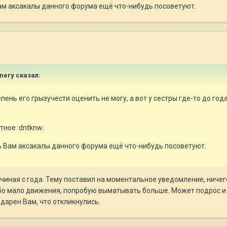
Вам аксакалы данного форума ещё что-нибудь посоветуют.
nnery сказал:
епень его грызучести оценить не могу, а вот у сестры где-то до год
тное :dntknw:
ь Вам аксакалы данного форума ещё что-нибудь посоветуют.
чиная с года. Тему поставил на моментальное уведомление, ничего
ибо мало движения, попробую выматывать больше. Может подрос и 
дарен Вам, что откликнулись.