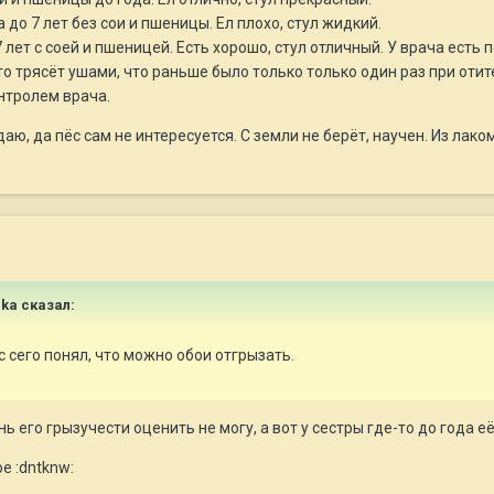
а до 7 лет без сои и пшеницы. Ел плохо, стул жидкий.
 7 лет с соей и пшеницей. Есть хорошо, стул отличный. У врача ест
то трясёт ушами, что раньше было только только один раз при от
нтролем врача.
аю, да пёс сам не интересуется. С земли не берёт, научен. Из лак
hka сказал:
 с сего понял, что можно обои отгрызать.
нь его грызучести оценить не могу, а вот у сестры где-то до года е
е :dntknw: