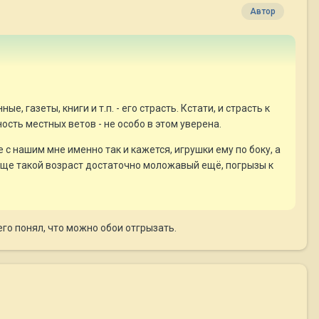
Автор
 газеты, книги и т.п. - его страсть. Кстати, и страсть к
ость местных ветов - не особо в этом уверена.
 с нашим мне именно так и кажется, игрушки ему по боку, а
ообще такой возраст достаточно моложавый ещё, погрызы к
сего понял, что можно обои отгрызать.