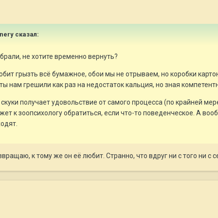
nnery сказал:
убрали, не хотите временно вернуть?
ит грызть всё бумажное, обои мы не отрываем, но коробки картонные,
ты нам грешили как раз на недостаток кальция, но зная компетентн
 скуки получает удовольствие от самого процесса (по крайней мере
 может к зоопсихологу обратиться, если что-то поведенческое. А в
ходят.
звращаю, к тому же он её любит. Странно, что вдруг ни с того ни с 