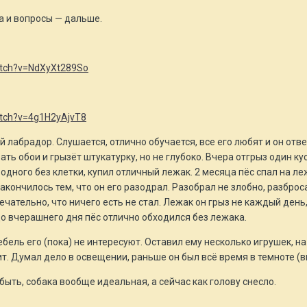
а и вопросы — дальше.
atch?v=NdXyXt289So
atch?v=4g1H2yAjvT8
 лабрадор. Слушается, отлично обучается, все его любят и он отве
ать обои и грызёт штукатурку, но не глубоко. Вчера отгрыз один к
одного без клетки, купил отличный лежак. 2 месяца пёс спал на ле
закончилось тем, что он его разодрал. Разобрал не злобно, разбро
ечательно, что ничего есть не стал. Лежак он грыз не каждый день
 до вчерашнего дня пёс отлично обходился без лежака.
бель его (пока) не интересуют. Оставил ему несколько игрушек, на 
т. Думал дело в освещении, раньше он был всё время в темноте (ви
быть, собака вообще идеальная, а сейчас как голову снесло.