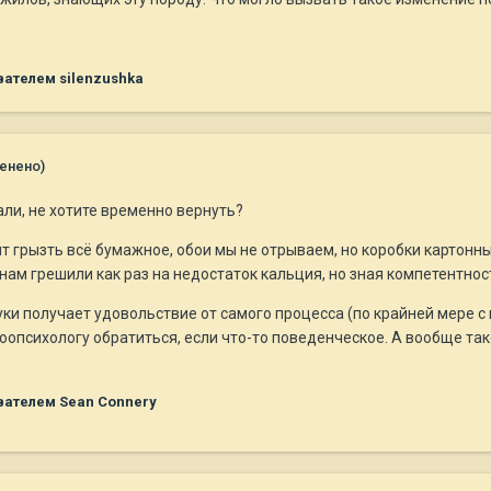
ателем silenzushka
енено)
али, не хотите временно вернуть?
грызть всё бумажное, обои мы не отрываем, но коробки картонные, га
нам грешили как раз на недостаток кальция, но зная компетентност
уки получает удовольствие от самого процесса (по крайней мере с 
к зоопсихологу обратиться, если что-то поведенческое. А вообще т
ателем Sean Connery