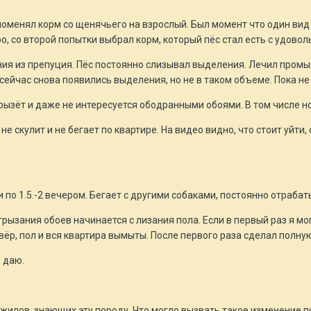
 поменял корм со щенячьего на взрослый. Был момент что один вид
о, со второй попытки выбрал корм, который пёс стал есть с удово
ния из препуция. Пёс постоянно слизывал выделения. Лечил пром
 сейчас снова появились выделения, но не в таком объеме. Пока не
 грызёт и даже не интересуется ободранными обоями. В том числе н
 не скулит и не бегает по квартире. На видео видно, что стоит уйти
а и по 1.5.-2 вечером. Бегает с другими собаками, постоянно отраб
грызания обоев начинается с лизания пола. Если в первый раз я мог
вёр, пол и вся квартира вымыты. После первого раза сделал полну
 даю.
жилов, знающих эту породу. Что могло вызвать такое изменение по