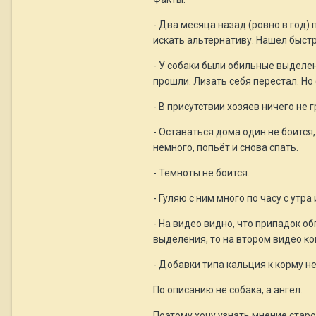
- Два месяца назад (ровно в год)
искать альтернативу. Нашел быстр
- У собаки были обильные выделе
прошли. Лизать себя перестал. Но
- В присутствии хозяев ничего не
- Оставаться дома один не боится,
немного, попьёт и снова спать.
- Темноты не боится.
- Гуляю с ним много по часу с утр
- На видео видно, что припадок об
выделения, то на втором видео ко
- Добавки типа кальция к корму не
По описанию не собака, а ангел.
Поэтому хочу узнать мнение старо