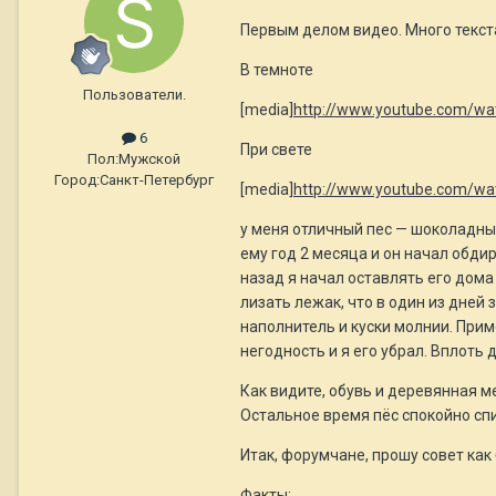
Первым делом видео. Много текст
В темноте
Пользователи.
[media
]http://www.youtube.com/w
6
При свете
Пол:
Мужской
Город:
Санкт-Петербург
[media
]http://www.youtube.com/w
у меня отличный пес — шоколадный
ему год 2 месяца и он начал обдир
назад я начал оставлять его дома 
лизать лежак, что в один из дней 
наполнитель и куски молнии. Прим
негодность и я его убрал. Вплоть
Как видите, обувь и деревянная ме
Остальное время пёс спокойно спи
Итак, форумчане, прошу совет как 
Факты: