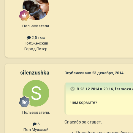
Пользователи.
2,5 тыс
Пол:
Женский
Город:
Питер
silenzushka
Опубликовано
23 декабря, 2014
В 23.12.2014 в 20:16, fermoza
чем кормите?
Пользователи.
Спасибо за отввет.
6
Пол:
Мужской
Pronature для щенков без со