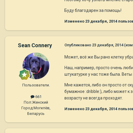
Буду благодарен за помощь!
Изменено
23 декабря, 2014
пользов
Sean Connery
Опубликовано
23 декабря, 2014
(изм
Может, всё же Вы рано клетку убр
Наш, например, просто очень любит 
штукатурке у нас тоже была. Веты 
Мне кажется, либо он просто от ск
Пользователи.
бумажное :dribble:), либо может 
661
возрасту не всегда проходят.
Пол:
Женский
Город:
Могилёв,
Изменено
23 декабря, 2014
пользов
Беларусь