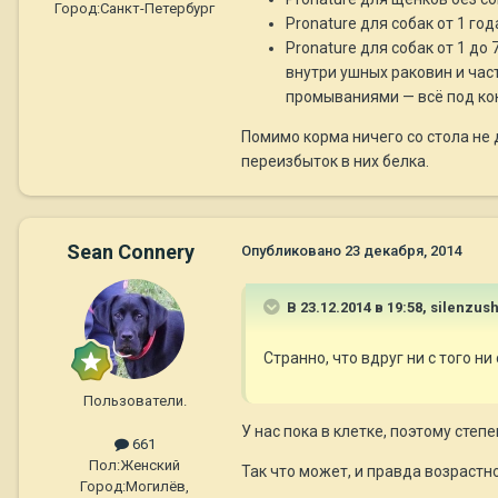
Город:
Санкт-Петербург
Pronature для собак от 1 год
Pronature для собак от 1 до
внутри ушных раковин и час
промываниями — всё под ко
Помимо корма ничего со стола не д
переизбыток в них белка.
Sean Connery
Опубликовано
23 декабря, 2014
В 23.12.2014 в 19:58, silenzus
Странно, что вдруг ни с того ни
Пользователи.
У нас пока в клетке, поэтому степе
661
Пол:
Женский
Так что может, и правда возрастно
Город:
Могилёв,