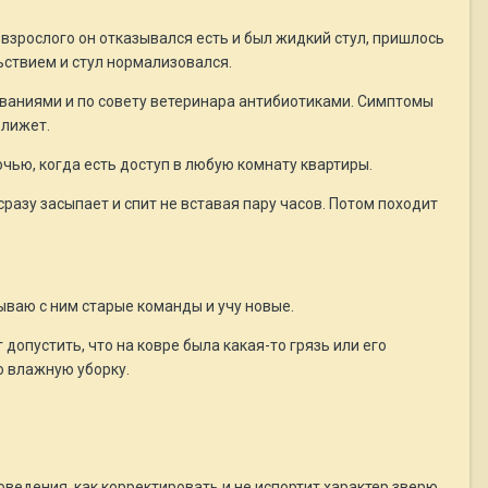
 взрослого он отказывался есть и был жидкий стул, пришлось
льствием и стул нормализовался.
ываниями и по совету ветеринара антибиотиками. Симптомы
 лижет.
очью, когда есть доступ в любую комнату квартиры.
, сразу засыпает и спит не вставая пару часов. Потом походит
атываю с ним старые команды и учу новые.
 допустить, что на ковре была какая-то грязь или его
ю влажную уборку.
ведения, как корректировать и не испортит характер зверю.