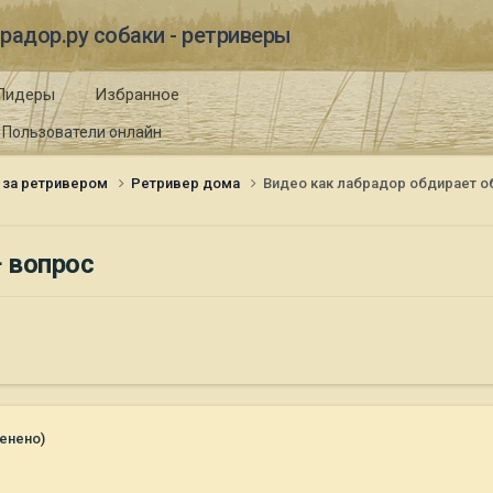
радор.ру собаки - ретриверы
Лидеры
Избранное
Пользователи онлайн
 за ретривером
Ретривер дома
Видео как лабрадор обдирает о
+ вопрос
енено)