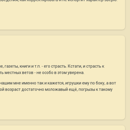
зеты, книги и т.п. - его страсть. Кстати, и страсть к
ь местных ветов - не особо в этом уверена.
нашим мне именно так и кажется, игрушки ему по боку, а вот
акой возраст достаточно моложавый ещё, погрызы к такому