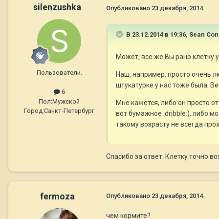
silenzushka
Опубликовано
23 декабря, 2014
В 23.12.2014 в 19:36, Sean Co
Может, всё же Вы рано клетку 
Пользователи.
Наш, например, просто очень люб
штукатурке у нас тоже была. Ве
6
Пол:
Мужской
Мне кажется, либо он просто от
Город:
Санкт-Петербург
вот бумажное :dribble:), либо
такому возрасту не всегда про
Спасибо за ответ. Клетку точно во
fermoza
Опубликовано
23 декабря, 2014
чем кормите?