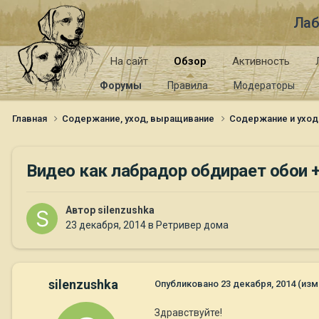
Лаб
На сайт
Обзор
Активность
Форумы
Правила
Модераторы
Главная
Содержание, уход, выращивание
Содержание и уход
Видео как лабрадор обдирает обои 
Автор
silenzushka
23 декабря, 2014
в
Ретривер дома
silenzushka
Опубликовано
23 декабря, 2014
(изм
Здравствуйте!