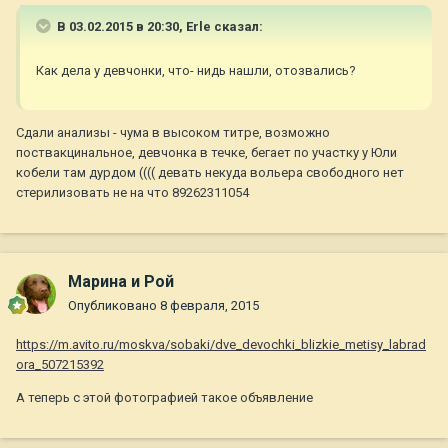
В 03.02.2015 в 20:30, Erle сказал:
Как дела у девчонки, что- нидь нашли, отозвались?
Сдали анализы - чума в высоком титре, возможно
поствакцинальное, девчонка в течке, бегает по участку у Юли
кобели там дурдом (((( девать некуда вольера свободного нет
стерилизовать не на что 89262311054
Марина и Рой
Опубликовано
8 февраля, 2015
https://m.avito.ru/moskva/sobaki/dve_devochki_blizkie_metisy_labrad
ora_507215392
А теперь с этой фотографией такое объявление