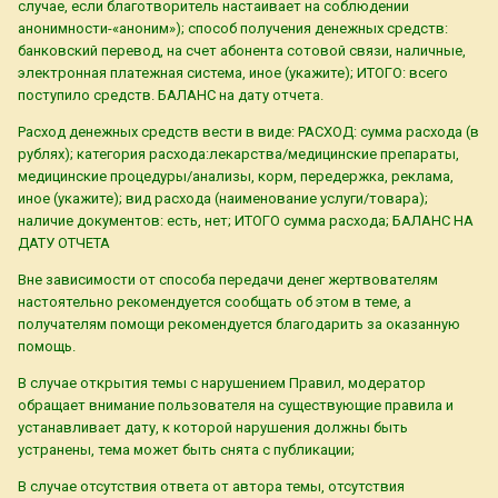
случае, если благотворитель настаивает на соблюдении
анонимности-«аноним»); способ получения денежных средств:
банковский перевод, на счет абонента сотовой связи, наличные,
электронная платежная система, иное (укажите); ИТОГО: всего
поступило средств. БАЛАНС на дату отчета.
Расход денежных средств вести в виде: РАСХОД: сумма расхода (в
рублях); категория расхода:лекарства/медицинские препараты,
медицинские процедуры/анализы, корм, передержка, реклама,
иное (укажите); вид расхода (наименование услуги/товара);
наличие документов: есть, нет; ИТОГО сумма расхода; БАЛАНС НА
ДАТУ ОТЧЕТА
Вне зависимости от способа передачи денег жертвователям
настоятельно рекомендуется сообщать об этом в теме, а
получателям помощи рекомендуется благодарить за оказанную
помощь.
В случае открытия темы с нарушением Правил, модератор
обращает внимание пользователя на существующие правила и
устанавливает дату, к которой нарушения должны быть
устранены, тема может быть снята с публикации;
В случае отсутствия ответа от автора темы, отсутствия