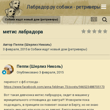
Лабрадор.ру собаки - ретриверы
Собаки ищут новый дом (ретриверы)
метис лабрадора
Автор
Пеппи (Шерлиз Николь)
3 февраля, 2015
в
Собаки ищут новый дом (ретриверы)
Пеппи (Шерлиз Николь)
Опубликовано
3 февраля, 2015
перепост с фб отсюда -
https://www.facebook.com/anna.feldman.73/posts/946523488705173
Вот такая девчонка метис лабрадора, сидит в машине у
муниципального отловщика до завтра!!! Уговорили пока
подождать, в принципе он повезет сказал в Берту, но не знаю
верить ему нет или куда он их девает. Берта внимание если