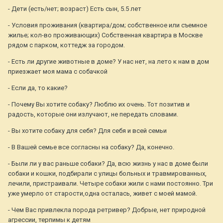
- Дети (есть/нет; возраст) Есть сын, 5.5 лет
- Условия проживания (квартира/дом; собственное или съемное
жилье; кол-во проживающих) Собственная квартира в Москве
рядом с парком, коттедж за городом.
- Есть ли другие животные в доме? У нас нет, на лето к нам в дом
приезжает моя мама с собачкой
- Если да, то какие?
- Почему Вы хотите собаку? Люблю их очень. Тот позитив и
радость, которые они излучают, не передать словами.
- Вы хотите собаку для себя? Для себя и всей семьи
- В Вашей семье все согласны на собаку? Да, конечно.
- Были ли у вас раньше собаки? Да, всю жизнь у нас в доме были
собаки и кошки, подбирали с улицы больных и травмированных,
лечили, пристраивали. Четыре собаки жили с нами постоянно. Три
уже умерло от старости,одна осталась, живет с моей мамой.
- Чем Вас привлекла порода ретривер? Добрые, нет природной
агрессии, терпимы к детям