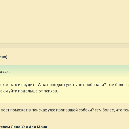
ено)
казал:
ожет кто и осудит... А на поводке гулять не пробовали? Тем более
ок и уйти подальше от психов.
 пост поможет в поисках уже пропавшей собаки? тем более, что те
елем Лена Уля Ася Мона