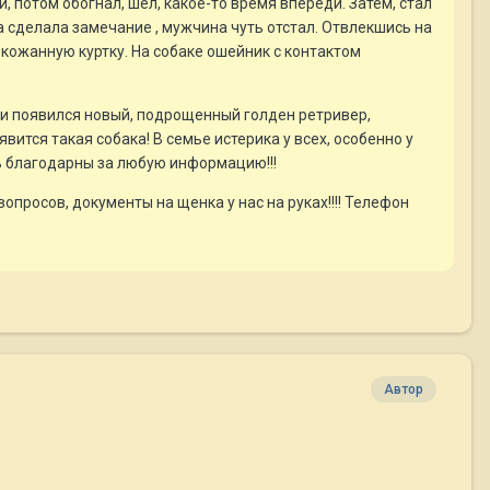
, потом обогнал, шел, какое-то время впереди. Затем, стал
а сделала замечание , мужчина чуть отстал. Отвлекшись на
 кожанную куртку. На собаке ошейник с контактом
ости появился новый, подрощенный голден ретривер,
ится такая собака! В семье истерика у всех, особенно у
ь благодарны за любую информацию!!!
просов, документы на щенка у нас на руках!!!! Телефон
Автор