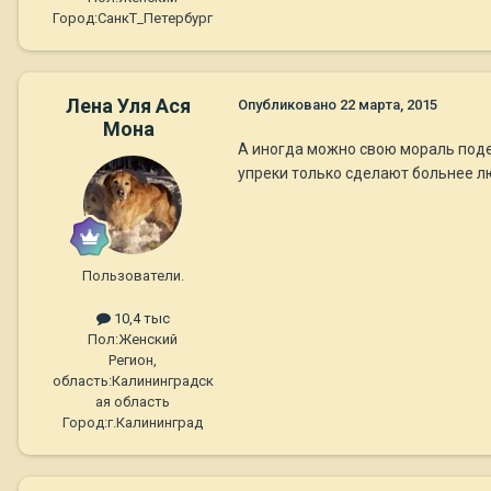
Город:
СанкТ_Петербург
Лена Уля Ася
Опубликовано
22 марта, 2015
Мона
А иногда можно свою мораль подерж
упреки только сделают больнее л
Пользователи.
10,4 тыс
Пол:
Женский
Регион,
область:
Калининградск
ая область
Город:
г.Калининград