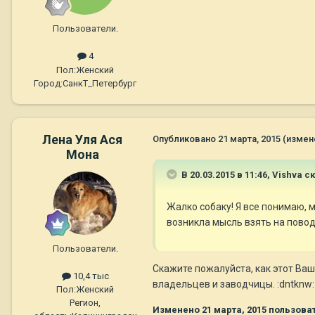
Пользователи.
4
Пол:
Женский
Город:
СанкТ_Петербург
Лена Уля Ася
Опубликовано
21 марта, 2015
(измен
Мона
В 20.03.2015 в 11:46, Vishva с
Жалко собаку! Я все понимаю, м
возникла мысль взять на повод
Пользователи.
Скажите пожалуйста, как этот Ваш
10,4 тыс
владельцев и заводчицы. :dntknw:
Пол:
Женский
Регион,
Изменено
21 марта, 2015
пользоват