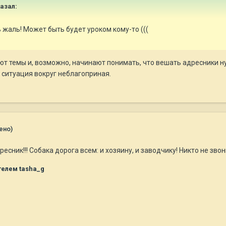
казал:
 жаль! Может быть будет уроком кому-то (((
т темы и, возможно, начинают понимать, что вешать адресники нуж
а ситуация вокруг неблагоприная.
ено)
есник!!! Собака дорога всем: и хозяину, и заводчику! Никто не звон
елем tasha_g