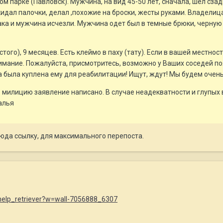
м парке (Павловск). Мужчина, на вид 45-50 лет, сначала, шел сзади
кидал палочки, делал ,похожие на броски, жесты руками. Владелиц
бака и мужчина исчезли. Мужчина одет был в темные брюки, черную
того), 9 месяцев. Есть клеймо в паху (тату). Если в вашей местн
имание. Пожалуйста, присмотритесь, возможно у Ваших соседей появ
а была куплена ему для реабилитации! Ищут, ждут! Мы будем очен
 милицию заявление написано. В случае неадекватности и глупых во
алья
сюда ссылку, для максимального перепоста.
help_retriever?w=wall-7056888_6307