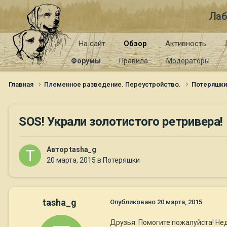
Лаб
На сайт
Обзор
Активность
Форумы
Правила
Модераторы
Главная
Племенное разведение. Переустройство.
Потеряшк
SOS! Украли золотистого ретривера!
Автор
tasha_g
20 марта, 2015
в
Потеряшки
tasha_g
Опубликовано
20 марта, 2015
Друзья. Помогите пожалуйста! Нед