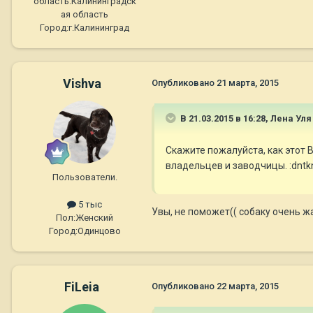
область:
Калининградск
ая область
Город:
г.Калининград
Vishva
Опубликовано
21 марта, 2015
В 21.03.2015 в 16:28, Лена Ул
Скажите пожалуйста, как этот 
владельцев и заводчицы. :dntk
Пользователи.
5 тыс
Увы, не поможет(( собаку очень ж
Пол:
Женский
Город:
Одинцово
FiLeia
Опубликовано
22 марта, 2015