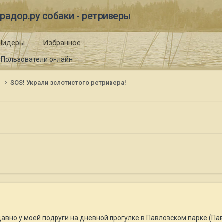
радор.ру собаки - ретриверы
Лидеры
Избранное
Пользователи онлайн
и
SOS! Украли золотистого ретривера!
авно у моей подруги на дневной прогулке в Павловском парке (Павл