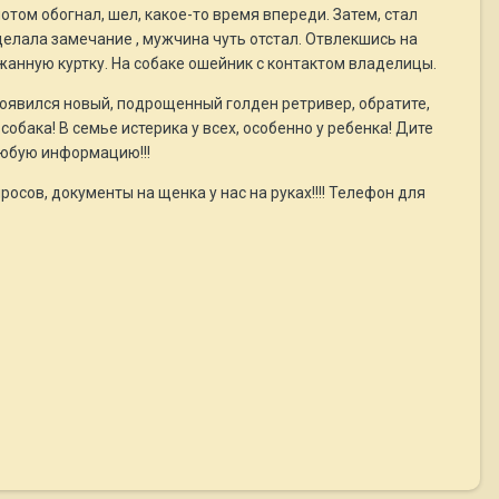
потом обогнал, шел, какое-то время впереди. Затем, стал
делала замечание , мужчина чуть отстал. Отвлекшись на
жанную куртку. На собаке ошейник с контактом владелицы.
и появился новый, подрощенный голден ретривер, обратите,
бака! В семье истерика у всех, особенно у ребенка! Дите
любую информацию!!!
осов, документы на щенка у нас на руках!!!! Телефон для