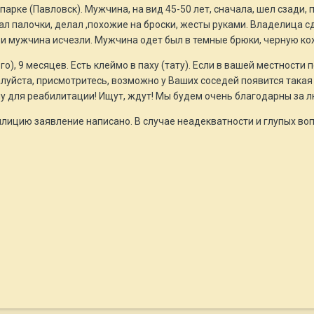
арке (Павловск). Мужчина, на вид 45-50 лет, сначала, шел сзади, 
ал палочки, делал ,похожие на броски, жесты руками. Владелица с
а и мужчина исчезли. Мужчина одет был в темные брюки, черную ко
го), 9 месяцев. Есть клеймо в паху (тату). Если в вашей местност
уйста, присмотритесь, возможно у Ваших соседей появится такая со
му для реабилитации! Ищут, ждут! Мы будем очень благодарны за 
лицию заявление написано. В случае неадекватности и глупых вопр