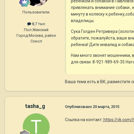
ребенком и собакой в Павловско
привлекать внимание собаки , 
Пользователи.
минуту в коляску к ребенку,со
владелицы.
8,7 тыс
Пол:
Женский
Сука Голден Ретривера (золотис
Город:
Москва, район
обратите, пожалуйста, ваше вн
Сокол
ребенка! Дите инвалид и собак
Нам много звонят мошенники, в
для связи: 8-921-989-69-35 Нат
Ваша тема есть в ВК, разместите 
tasha_g
Опубликовано
20 марта, 2015
Ссылка на контакт:
https://vk.com/