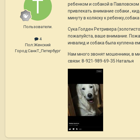
ребенком и собакой в Павловском п
привлекать внимание собаки , кид
минуту в коляску к ребенку,собак
Пользователи.
Сука Голден Ретривера (золотисто
пожалуйста, ваше внимание. Пожал
4
инвалид и собака была куплена е
Пол:
Женский
Город:
СанкТ_Петербург
Нам много звонят мошенники, в ми
связи: 8-921-989-69-35 Наталья