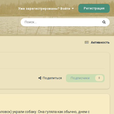
Регистрация
Уже зарегистрированы? Войти
Активность
Поделиться
Подписчики
0
овск) украли собаку. Она гуляла как обычно, днем с