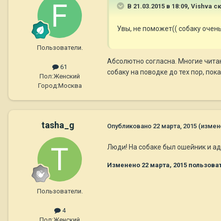
В 21.03.2015 в 18:09, Vishva с
Увы, не поможет(( собаку очень
Пользователи.
Абсолютно согласна. Многие читаю
61
собаку на поводке до тех пор, пок
Пол:
Женский
Город:
Москва
tasha_g
Опубликовано
22 марта, 2015
(измен
Люди! На собаке был ошейник и адр
Изменено
22 марта, 2015
пользоват
Пользователи.
4
Пол:
Женский