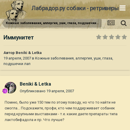
Лабрадор.ру собаки - ретриверы
Кожные заболевания, аллергия, уши, глаза, подушечки лап
Иммунитет
Автор
Beniki & Letka
19 апреля, 2007
в
Кожные заболевания, аллергия, уши, глаза,
подушечки лап
Beniki & Letka
Опубликовано
19 апреля, 2007
Помню, было уже 150 тем по этому поводу, но что то найти не
смогла... Подскажите, профи, кто чем поддерживает собанек
перед крупными выставками - т.е. какие даете препараты типа
лактобифадола и пр. Что лучше?