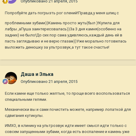
Опубликовано
21 апреля, 2015
Попробуйте дать погрызть рог олений!Правда,у меня шпиц с
проблемными зубами))Камень просто жуть(был )!Купила для
лабры ,аПуша заинтересовалась))За 3 дня камня(особенно на
задних) не было!До сих пор сама удивляюсь,каждый день ей в
пасть заглядываю и не верю глазам))Уже морально готовилась
выложить денюшку за ультрозвук,а тут такое счастье!
Даша и Элька
Опубликовано
21 апреля, 2015
Если камни еще только желтые, то проще всего воспользоваться
специальными гелями.
Механически вы и сами почистить можете, например лопаткой для
сдвигания кутикулы.
ИМХО, в клинику на ультрозвук идти имеет смысл идти только с
совсем запущенными зубами, когда есть воспаление и камень уже