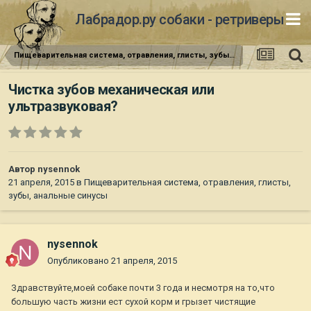
Лабрадор.ру собаки - ретриверы
Пищеварительная система, отравления, глисты, зубы, анальные синусы
Чистка зубов механическая или
ультразвуковая?
Автор
nysennok
21 апреля, 2015
в
Пищеварительная система, отравления, глисты,
зубы, анальные синусы
nysennok
Опубликовано
21 апреля, 2015
Здравствуйте,моей собаке почти 3 года и несмотря на то,что
большую часть жизни ест сухой корм и грызет чистящие