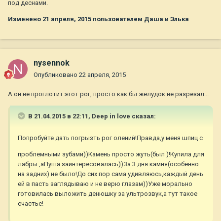
под деснами.
Изменено
21 апреля, 2015
пользователем Даша и Элька
nysennok
Опубликовано
22 апреля, 2015
А он не проглотит этот рог, просто как бы желудок не разрезал...
В 21.04.2015 в 22:11, Deep in love сказал:
Попробуйте дать погрызть рог олений!Правда,у меня шпиц с
проблемными зубами))Камень просто жуть(был )!Купила для
лабры ,аПуша заинтересовалась))За 3 дня камня(особенно
на задних) не было!До сих пор сама удивляюсь,каждый день
ей в пасть заглядываю и не верю глазам))Уже морально
готовилась выложить денюшку за ультрозвук,а тут такое
счастье!