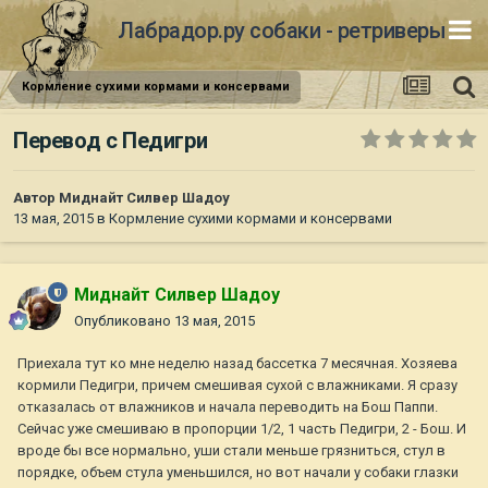
Лабрадор.ру собаки - ретриверы
Кормление сухими кормами и консервами
Перевод с Педигри
Автор
Миднайт Силвер Шадоу
13 мая, 2015
в
Кормление сухими кормами и консервами
Миднайт Силвер Шадоу
Опубликовано
13 мая, 2015
Приехала тут ко мне неделю назад бассетка 7 месячная. Хозяева
кормили Педигри, причем смешивая сухой с влажниками. Я сразу
отказалась от влажников и начала переводить на Бош Паппи.
Сейчас уже смешиваю в пропорции 1/2, 1 часть Педигри, 2 - Бош. И
вроде бы все нормально, уши стали меньше грязниться, стул в
порядке, объем стула уменьшился, но вот начали у собаки глазки