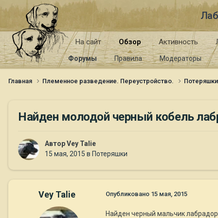
Лаб
На сайт
Обзор
Активность
Форумы
Правила
Модераторы
Главная
Племенное разведение. Переустройство.
Потеряшк
Найден молодой черный кобель лаб
Автор
Vey Talie
15 мая, 2015
в
Потеряшки
Vey Talie
Опубликовано
15 мая, 2015
Найден черный мальчик лабрадора 