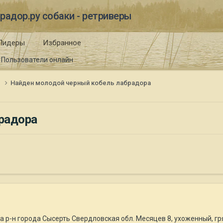
радор.ру собаки - ретриверы
Лидеры
Избранное
Пользователи онлайн
и
Найден молодой черный кобель лабрадора
радора
р-н города Сысерть Свердловская обл. Месяцев 8, ухоженный, гря