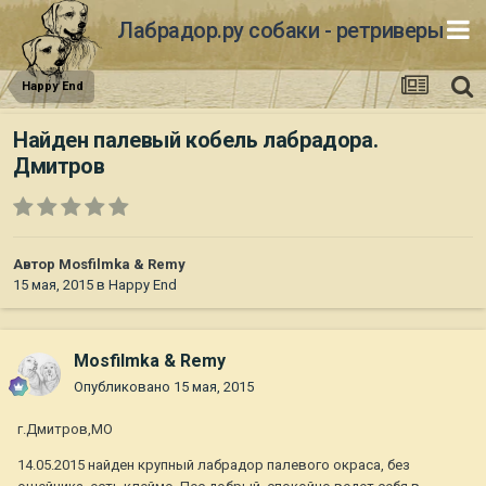
Лабрадор.ру собаки - ретриверы
Happy End
Найден палевый кобель лабрадора.
Дмитров
Автор
Mosfilmka & Remy
15 мая, 2015
в
Happy End
Mosfilmka & Remy
Опубликовано
15 мая, 2015
г.Дмитров,МО
14.05.2015 найден крупный лабрадор палевого окраса, без