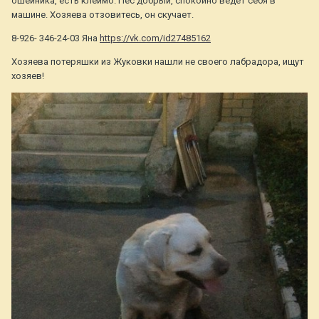
ошейника, есть клеймо. Пес добрый, спокойно ведет себя в
машине. Хозяева отзовитесь, он скучает.
8-926- 346-24-03 Яна
https://vk.com/id27485162
Хозяева потеряшки из Жуковки нашли не своего лабрадора, ищут
хозяев!