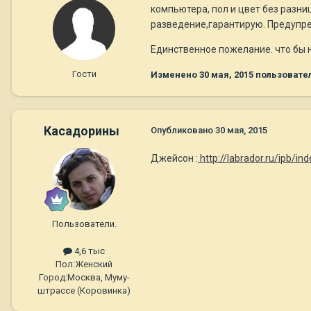
компьютера, пол и цвет без разни
разведение,гарантирую. Предупре
Единственное пожелание. что бы 
Гости
Изменено
30 мая, 2015
пользовате
Касадорины
Опубликовано
30 мая, 2015
Джейсон :
http://labrador.ru/ipb/
Пользователи.
4,6 тыс
Пол:
Женский
Город:
Москва, Муму-
штрассе (Коровинка)