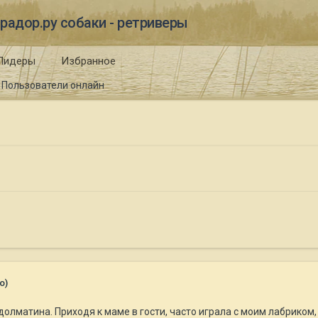
радор.ру собаки - ретриверы
Лидеры
Избранное
Пользователи онлайн
о)
олматина. Приходя к маме в гости, часто играла с моим лабриком, 