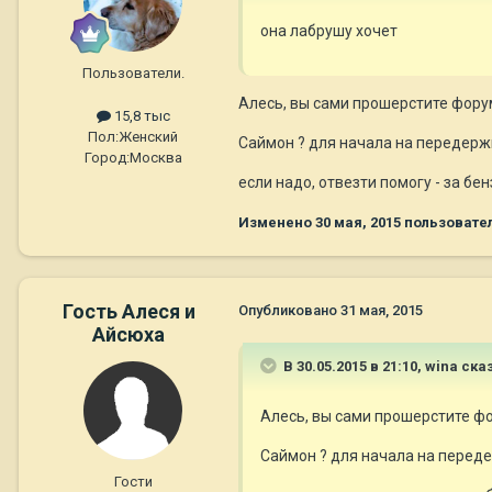
она лабрушу хочет
Пользователи.
Алесь, вы сами прошерстите форум
15,8 тыс
Пол:
Женский
Саймон ? для начала на передерж
Город:
Москва
если надо, отвезти помогу - за бе
Изменено
30 мая, 2015
пользовате
Гость Алеся и
Опубликовано
31 мая, 2015
Айсюха
В 30.05.2015 в 21:10, wina ска
Алесь, вы сами прошерстите фор
Саймон ? для начала на переде
Гости