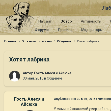
Лаб
На сайт
Обзор
Активность
Форумы
Правила
Модераторы
Главная
О разном
Жизнь
Общение
Хотят лабрика
Хотят лабрика
Автор Гость Алеся и Айсюха
30 мая, 2015
в
Общение
Гость Алеся и
Опубликовано
30 мая, 2015
(изменен
Айсюха
У маминой знакомой умер кобель д