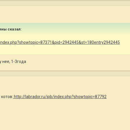
рины сказал:
pb/index.php?showtopic=87371&pid=2942445&st=180entry2942445
у нее, 1-3года
 котов:
http://labrador.ru/ipb/index.php?showtopic=87792