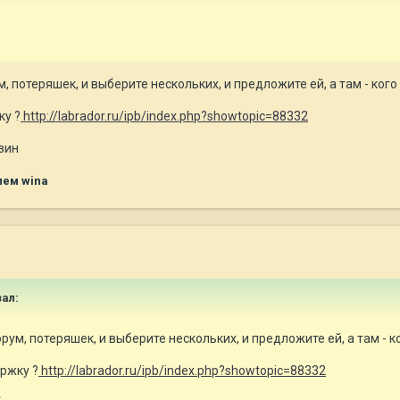
, потеряшек, и выберите нескольких, и предложите ей, а там - ког
ку ?
http://labrador.ru/ipb/index.php?showtopic=88332
нзин
лем wina
зал:
ум, потеряшек, и выберите нескольких, и предложите ей, а там - к
ржку ?
http://labrador.ru/ipb/index.php?showtopic=88332