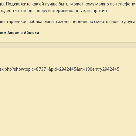
цы. Подскажите как ей лучше быть, может кому можно по телефону 
ждена что по договору и стерилизоанные, не против
не старенькая собака была, тяжело перенесла смерть своего друг
лем Алеся и Айсюха
index.php?showtopic=87371&pid=2942445&st=180entry2942445