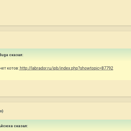
aduga сказал:
нет котов:
http://labrador.ru/ipb/index.php?showtopic=87792
о)
 Айсюха сказал: