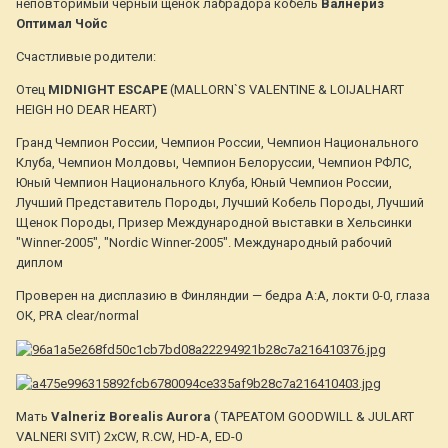
неповторимый черный щенок лабрадора кобель
Валнериз
Оптимал Чойс
Счастливые родители:
Отец
MIDNIGHT ESCAPE
(MALLORN`S VALENTINE & LOIJALHART
HEIGH HO DEAR HEART)
Гранд Чемпион России, Чемпион России, Чемпион Национального
Клуба, Чемпион Молдовы, Чемпион Белоруссии, Чемпион РФЛС,
Юный Чемпион Национального Клуба, Юный Чемпион России,
Лучший Представитель Породы, Лучший Кобель Породы, Лучший
Щенок Породы, Призер Международной выставки в Хельсинки
"Winner-2005", "Nordic Winner-2005". Международный рабочий
диплом
Проверен на дисплазию в Финляндии — бедра А:А, локти 0-0, глаза
ОК, PRA clear/normal
Мать
Valneriz Borealis Aurora
( TAPEATOM GOODWILL & JULART
VALNERI SVIT) 2xCW, R.CW, HD-A, ED-0