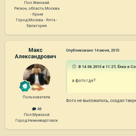
Пол:
Женский
Регион, область:
Москва
- Крым
Город:
Москва - Ялта -
Евпатория
Макс
Опубликовано
14 июня, 2015
Александрович
В 14.06.2015 в 11:27, Ёлка и 
а фото где?
Пользователи.
Фото не выложилось, создал такую
48
Пол:
Мужской
Город:
Нижневартовск