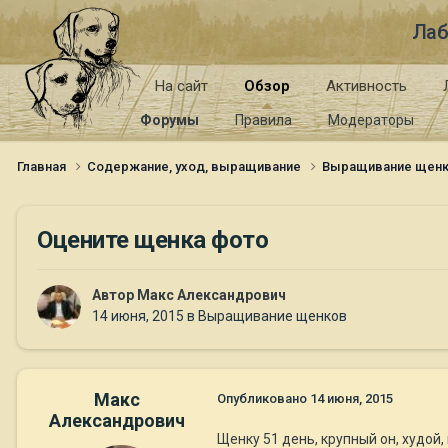
Лаб
На сайт
Обзор
Активность
Форумы
Правила
Модераторы
Главная
Содержание, уход, выращивание
Выращивание щен
Оцените щенка фото
Автор
Макс Александрович
14 июня, 2015
в
Выращивание щенков
Макс
Опубликовано
14 июня, 2015
Александрович
Щенку 51 день, крупный он, худой