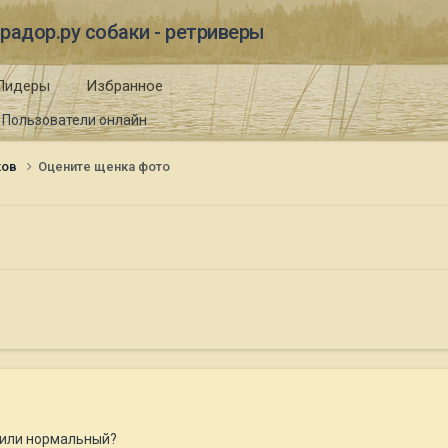
радор.ру собаки - ретриверы
Лидеры
Избранное
Пользователи онлайн
ков
Оцените щенка фото
, или нормальный?