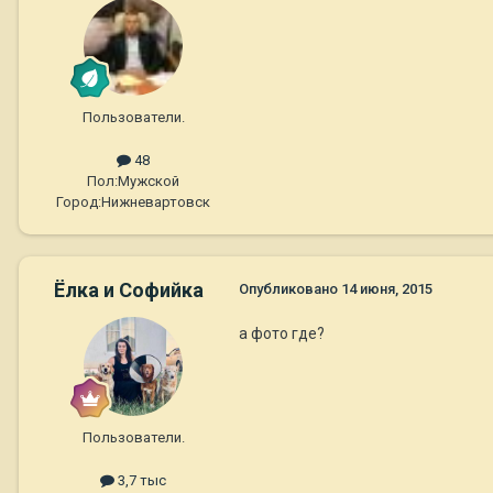
Пользователи.
48
Пол:
Мужской
Город:
Нижневартовск
Ёлка и Софийка
Опубликовано
14 июня, 2015
а фото где?
Пользователи.
3,7 тыс