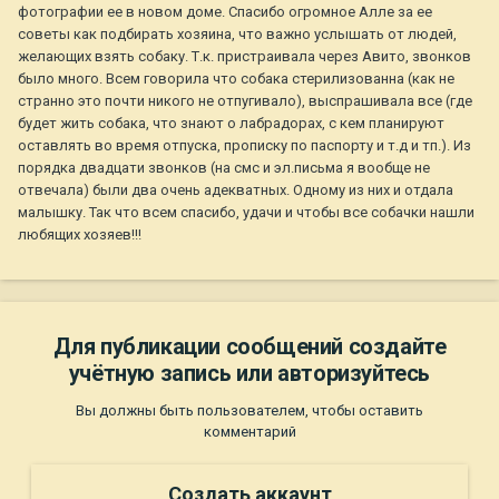
фотографии ее в новом доме. Спасибо огромное Алле за ее
советы как подбирать хозяина, что важно услышать от людей,
желающих взять собаку. Т.к. пристраивала через Авито, звонков
было много. Всем говорила что собака стерилизованна (как не
странно это почти никого не отпугивало), выспрашивала все (где
будет жить собака, что знают о лабрадорах, с кем планируют
оставлять во время отпуска, прописку по паспорту и т.д и тп.). Из
порядка двадцати звонков (на смс и эл.письма я вообще не
отвечала) были два очень адекватных. Одному из них и отдала
малышку. Так что всем спасибо, удачи и чтобы все собачки нашли
любящих хозяев!!!
Для публикации сообщений создайте
учётную запись или авторизуйтесь
Вы должны быть пользователем, чтобы оставить
комментарий
Создать аккаунт