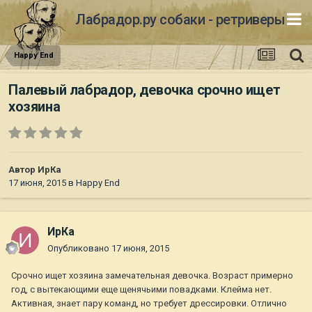
Лабрадор.ру собаки - ретриверы
Happy End
Палевый лабрадор, девочка срочно ищет
хозяина
Автор
ИрКа
17 июня, 2015
в
Happy End
ИрКа
Опубликовано
17 июня, 2015
Срочно ищет хозяина замечательная девочка. Возраст примерно
год, с вытекающими еще щенячьими повадками. Клейма нет.
Активная, знает пару команд, но требует дрессировки. Отлично