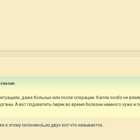
 сказал:
итуациях, даже больных или после операции. Капли особо не влияю
органы. А вот подхватить пирик во время болезни намного хуже и 
же к этому склоняюсь,из двух зол что называется...