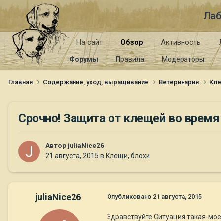
Лаб
На сайт
Обзор
Активность
Форумы
Правила
Модераторы
Главная
Содержание, уход, выращивание
Ветеринария
Кле
Срочно! Защита от клещей во время 
Автор
juliaNice26
21 августа, 2015
в
Клещи, блохи
juliaNice26
Опубликовано
21 августа, 2015
Здравствуйте.Ситуация такая-моей