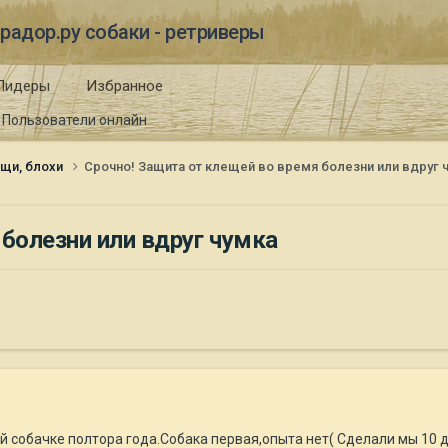
радор.ру собаки - ретриверы
Лидеры
Избранное
Пользователи онлайн
щи, блохи
Срочно! Защита от клещей во время болезни или вдруг 
болезни или вдруг чумка
 собачке полтора года.Собака первая,опыта нет( Сделали мы 10 д