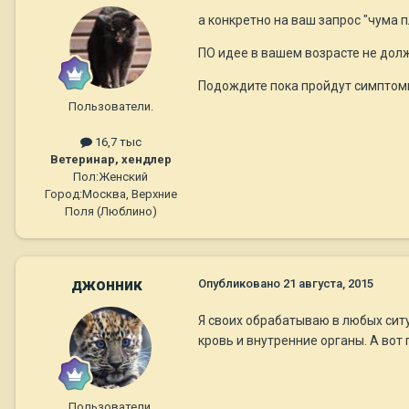
а конкретно на ваш запрос "чума 
ПО идее в вашем возрасте не долж
Подождите пока пройдут симптомы 
Пользователи.
16,7 тыс
Ветеринар, хендлер
Пол:
Женский
Город:
Москва, Верхние
Поля (Люблино)
джонник
Опубликовано
21 августа, 2015
Я своих обрабатываю в любых ситу
кровь и внутренние органы. А вот
Пользователи.