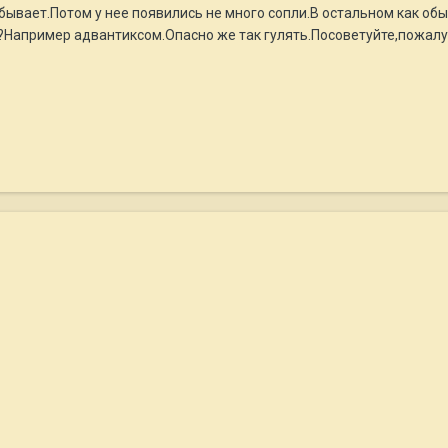
 бывает.Потом у нее появились не много сопли.В остальном как об
Например адвантиксом.Опасно же так гулять.Посоветуйте,пожалу