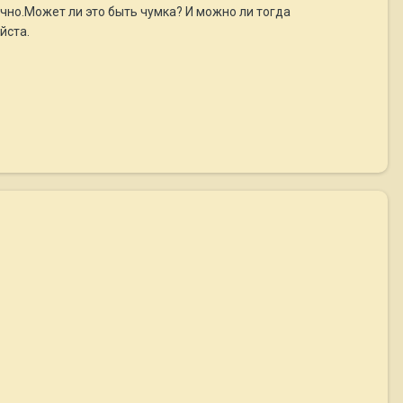
ычно.Может ли это быть чумка? И можно ли тогда
йста.