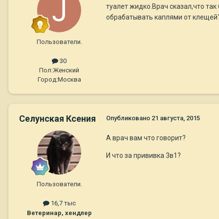
туалет жидко.Врач сказал,что так
обрабатывать каплями от клещей?
Пользователи.
30
Пол:
Женский
Город:
Москва
Селунская Ксения
Опубликовано
21 августа, 2015
А врач вам что говорит?
И что за прививка 3в1?
Пользователи.
16,7 тыс
Ветеринар, хендлер