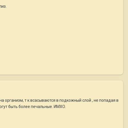
лиз.
а организм, т к всасываются в подкожный слой , не попадая в
могут быть более печальные. ИМХО.