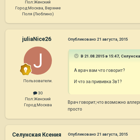
Пол:
Женский
Город:
Москва, Верхние
Поля (Люблино)
juliaNice26
Опубликовано
21 августа, 2015
В 21.08.2015 в 15:47, Селунск
А врач вам что говорит?
Пользователи.
И что за прививка 3в1?
30
Пол:
Женский
Врач говорит,что возможно аллерг
Город:
Москва
просто
Селунская Ксения
Опубликовано
21 августа, 2015