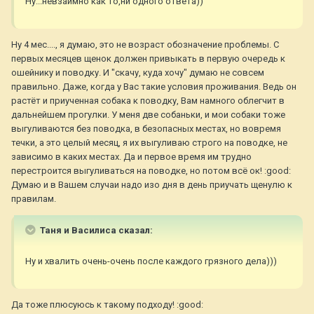
Ну...невзаимно как то,ни одного ответа))
Ну 4 мес...., я думаю, это не возраст обозначение проблемы. С
первых месяцев щенок должен привыкать в первую очередь к
ошейнику и поводку. И "скачу, куда хочу" думаю не совсем
правильно. Даже, когда у Вас такие условия проживания. Ведь он
растёт и приученная собака к поводку, Вам намного облегчит в
дальнейшем прогулки. У меня две собаньки, и мои собаки тоже
выгуливаются без поводка, в безопасных местах, но вовремя
течки, а это целый месяц, я их выгуливаю строго на поводке, не
зависимо в каких местах. Да и первое время им трудно
перестроится выгуливаться на поводке, но потом всё ок! :good:
Думаю и в Вашем случаи надо изо дня в день приучать щенулю к
правилам.
Таня и Василиса сказал:
Ну и хвалить очень-очень после каждого грязного дела)))
Да тоже плюсуюсь к такому подходу! :good: