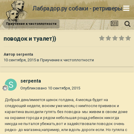
Лабрадор.ру собаки - ретриверы
Приучение к чистоплотности
поводок и туалет))
Автор
serpenta
10 сентября, 2015
в
Приучение к чистоплотности
serpenta
Опубликовано
10 сентября, 2015
Добрый день!имеется щенок голдена, 4 месяца будет на
следующей неделе, воюем уже месяц с ним!после прививок и
карантина выходили гулять без поводка- мы живем в своем доме
на окраине города и рядом небольшая роща,ребенок никогда
никуда не пытался убежать,вот и задействовали поводок очень
редко- до магазина,например, или вдоль дороги если. Но гуляла с