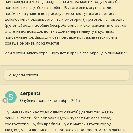
ним всегда я,а месяц назад стала и мама моя выводить,она без
поводка ни шагу- боится побега. В итоге они могут часа два
пробыть на улице и по приходу домой пес тут же делает дела
дома!со мной,оказывается, та же история)) при этом на поводке
(рулетка) ходит вообще беспроблемно,я и эксперименты ставила-
отстегиваю поводок почти у дома- через минуту в кустиках
присаживается. Выходим без поводка- присаживается почти
сразу. Помогите, пожалуйста!
Или в этом ничего страшного нет и зря на это обращаю внимание?
2 недели спустя...
serpenta
Опубликовано
23 сентября, 2015
Ну...невзаимно как то,ни одного ответа)) делаю так же,как
раньше- гулять без поводка идем и туалетные дела тоже,
соответственно, без проблем. Ну а в магазин-гости-город-
людное/машинное место на поводок и про туалет можно забыть-