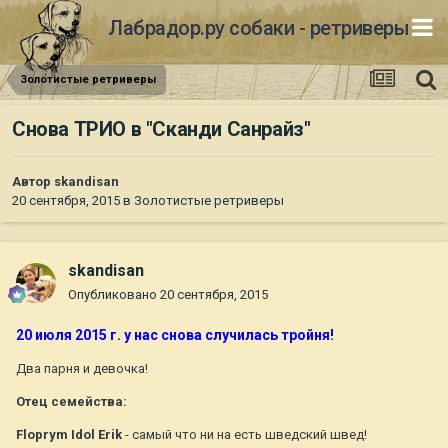
Лабрадор.ру собаки - ретриверы
Золотистые ретриверы
Снова ТРИО в "Сканди Санрайз"
Автор
skandisan
20 сентября, 2015
в
Золотистые ретриверы
skandisan
Опубликовано
20 сентября, 2015
20 июля 2015 г. у нас снова случилась тройня!
Два парня и девочка!
Отец семейства:
Floprym Idol Erik
- самый что ни на есть шведский швед!