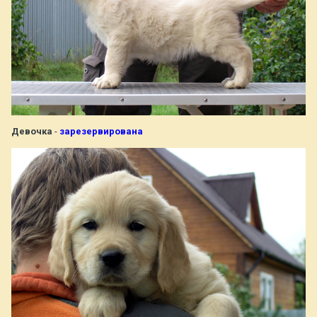
Девочка
-
зарезервирована