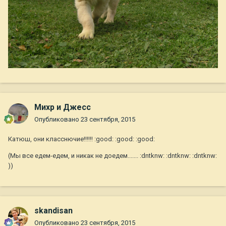
Михр и Джесс
Опубликовано
23 сентября, 2015
Катюш, они класснючие!!!!!! :good: :good: :good:
(Мы все едем-едем, и никак не доедем....... :dntknw: :dntknw: :dntknw:
))
skandisan
Опубликовано
23 сентября, 2015