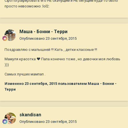
Сфотографировать его НЕ скачущим и НЕ бегущим куда-то было
просто невозможно :lol2:
Маша - Бонни - Терри
Опубликовано
23 сентября, 2015
Поздравляю с малышней !!! Кать , детки классные !!!
Мамуля красотка ❤️ Папа конечно тоже , но девочки моя любовь
)))
Самых лучших мампап .
Изменено
23 сентября, 2015
пользователем Маша - Бонни -
Терри
skandisan
Опубликовано
23 сентября, 2015