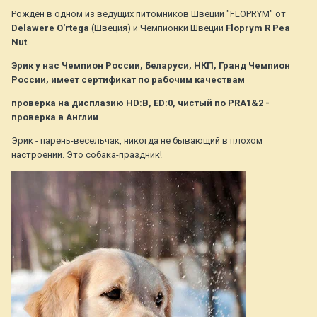
Рожден в одном из ведущих питомников Швеции "FLOPRYM" от
Delawere O'rtega
(Швеция) и Чемпионки Швеции
Floprym R Pea
Nut
Эрик у нас Чемпион России, Беларуси, НКП, Гранд Чемпион
России, имеет сертификат по рабочим качествам
проверка на дисплазию HD:B, ED:0, чистый по PRA1&2 -
проверка в Англии
Эрик - парень-весельчак, никогда не бывающий в плохом
настроении. Это собака-праздник!