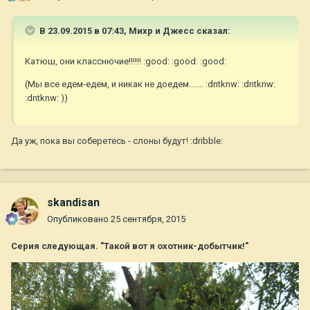
В 23.09.2015 в 07:43, Михр и Джесс сказал:
Катюш, они класснючие!!!!!! :good: :good: :good:
(Мы все едем-едем, и никак не доедем....... :dntknw: :dntknw:
:dntknw: ))
Да уж, пока вы соберетесь - слоны будут! :dribble:
skandisan
Опубликовано
25 сентября, 2015
Серия следующая. "Такой вот я охотник-добытчик!"