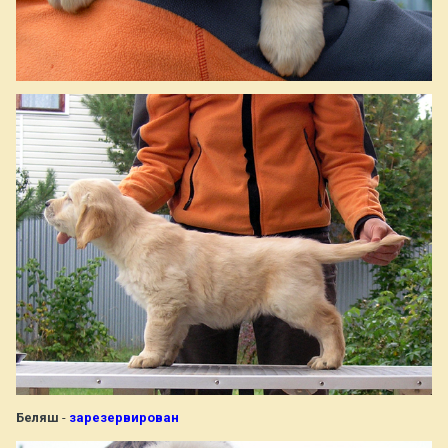
Беляш
-
зарезервирован